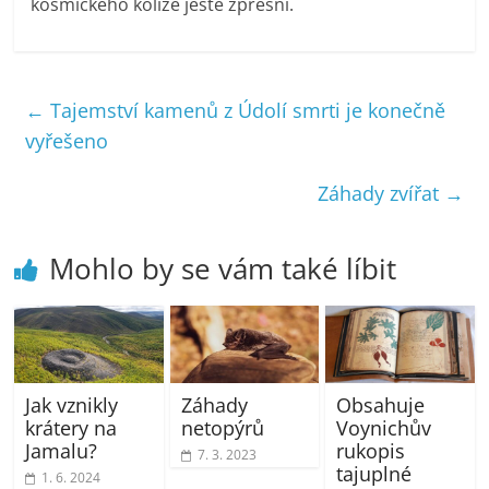
kosmického kolize ještě zpřesní.
←
Tajemství kamenů z Údolí smrti je konečně
vyřešeno
Záhady zvířat
→
Mohlo by se vám také líbit
Jak vznikly
Záhady
Obsahuje
krátery na
netopýrů
Voynichův
Jamalu?
rukopis
7. 3. 2023
tajuplné
1. 6. 2024