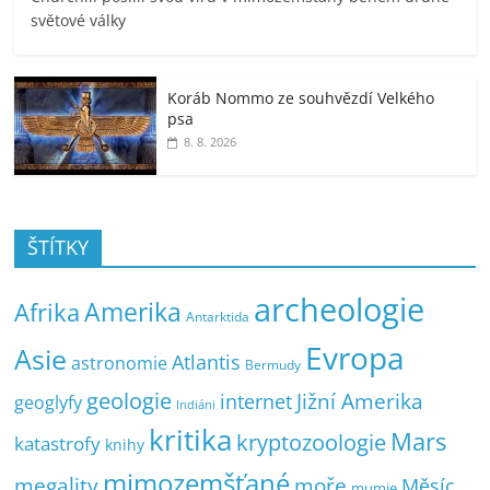
světové války
Koráb Nommo ze souhvězdí Velkého
psa
8. 8. 2026
ŠTÍTKY
archeologie
Amerika
Afrika
Antarktida
Evropa
Asie
Atlantis
astronomie
Bermudy
geologie
Jižní Amerika
internet
geoglyfy
Indiáni
kritika
Mars
kryptozoologie
katastrofy
knihy
mimozemšťané
megality
moře
Měsíc
mumie