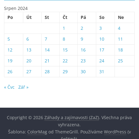
Srpen 2024
Po
Út
St
Čt
Pá
So
Ne
1
2
3
4
5
6
7
8
9
10
11
12
13
14
15
16
17
18
19
20
21
22
23
24
25
26
27
28
29
30
31
« Čvc
Zář »
Copyright © 2026
Záhady a zajímavosti (ZaZ)
. Všechna práva
vyhrazena.
Šablona:
ColorMag
od ThemeGrill. Používáme
WordPress
(v
češtině).