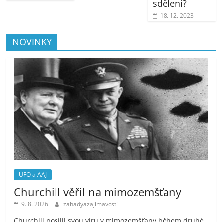
sdělení?
18. 12. 2023
NOVINKY
UFO a AAJ
Churchill věřil na mimozemšťany
9. 8. 2026
zahadyazajimavosti
Churchill posílil svou víru v mimozemšťany během druhé