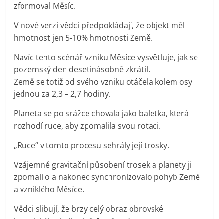
zformoval Měsíc.
V nové verzi vědci předpokládají, že objekt měl
hmotnost jen 5-10% hmotnosti Země.
Navíc tento scénář vzniku Měsíce vysvětluje, jak se
pozemský den desetinásobně zkrátil.
Země se totiž od svého vzniku otáčela kolem osy
jednou za 2,3 – 2,7 hodiny.
Planeta se po srážce chovala jako baletka, která
rozhodí ruce, aby zpomalila svou rotaci.
„Ruce“ v tomto procesu sehrály její trosky.
Vzájemné gravitační působení trosek a planety ji
zpomalilo a nakonec synchronizovalo pohyb Země
a vzniklého Měsíce.
Vědci slibují, že brzy celý obraz obrovské