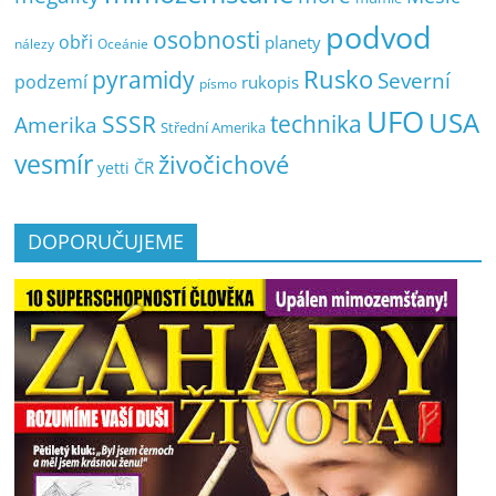
podvod
osobnosti
obři
planety
nálezy
Oceánie
pyramidy
Rusko
Severní
podzemí
rukopis
písmo
UFO
USA
SSSR
technika
Amerika
Střední Amerika
vesmír
živočichové
ČR
yetti
DOPORUČUJEME