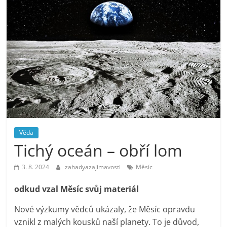
Věda
Tichý oceán – obří lom
3. 8. 2024
zahadyazajimavosti
Měsíc
odkud vzal Měsíc svůj materiál
Nové výzkumy vědců ukázaly, že Měsíc opravdu
vznikl z malých kousků naší planety. To je důvod,