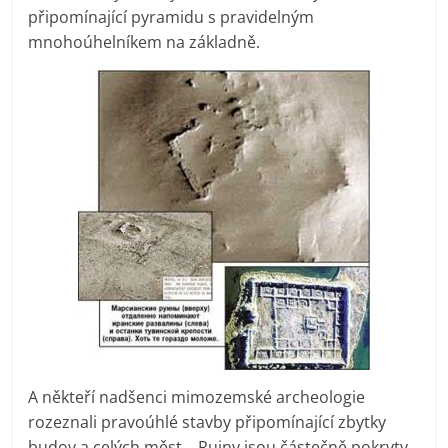
připomínající pyramidu s pravidelným
mnohoúhelníkem na základně.
A někteří nadšenci mimozemské archeologie
rozeznali pravoúhlé stavby připomínající zbytky
budov a celých měst… Ruiny jsou částečně pokryty