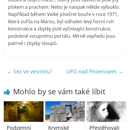
pískem a prachem. Nebo je naopak někde vyfouklo.
Například během Velké písečné bouře v roce 1971,
která zuřila na Marsu, byl odhalen levý horní roh
konstrukce a zbytky jisté vyčnívající konstrukce,
podobné vstupnímu portálu. Mírně vepředu jsou
patrné i zbytky sloupů.
←
Sex ve vesmíru?
UFO nad Phoenixem
→
Mohlo by se vám také líbit
Podzemní
Krymské
Přestěhovali