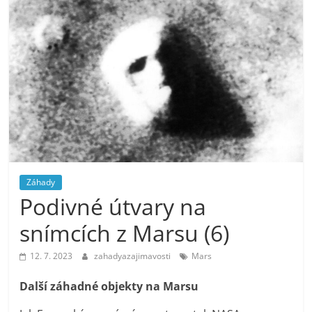
Záhady
Podivné útvary na
snímcích z Marsu (6)
12. 7. 2023
zahadyazajimavosti
Mars
Další záhadné objekty na Marsu