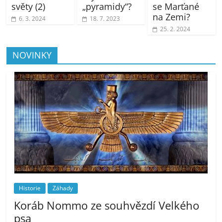
světy (2)
„pyramidy“?
se Marťané
na Zemi?
6. 3. 2024
18. 7. 2023
25. 2. 2024
NOVINKY
Historie
Záhady
Koráb Nommo ze souhvězdí Velkého
psa