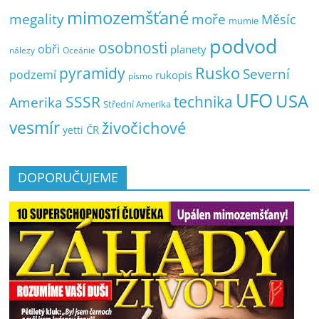
mimozemšťané
megality
moře
Měsíc
mumie
podvod
osobnosti
obři
planety
nálezy
Oceánie
pyramidy
Rusko
Severní
podzemí
rukopis
písmo
UFO
USA
SSSR
technika
Amerika
Střední Amerika
vesmír
živočichové
ČR
yetti
DOPORUČUJEME