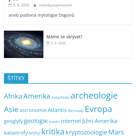
8. 8. 2026
zahadyazajimavosti
aneb podivná mytologie Dogonů
Máme se skrývat?
2. 8. 2026
ŠTÍTKY
archeologie
Amerika
Afrika
Antarktida
Evropa
Asie
Atlantis
astronomie
Bermudy
geologie
Jižní Amerika
internet
geoglyfy
Indiáni
kritika
Mars
kryptozoologie
katastrofy
knihy