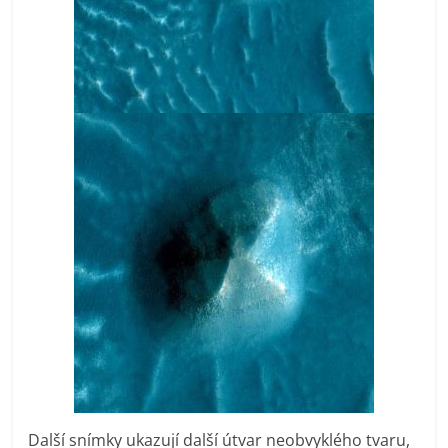
Další snímky ukazují další útvar neobvyklého tvaru,