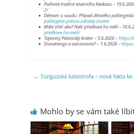
Podivné tradice severního Kavkazu – 19.6.202
2/
Démoni u soudu: Případ děsivého poltergeist
poltergeist-policie-zahady-zivota/
Máte třetí oko? Naši předkové ho měli – 10.6.
predkove-ho-meli/
Tajemný Patomský kráter – 5.6.2026 –
https:/
Stonehenge a astronomie? – 1.6.2026 –
https
←
Tunguzská katastrofa – nová fakta ke
Mohlo by se vám také líbi