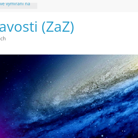
vé vymírání na
ouhvězdí
avosti (ZaZ)
é poznání
ech
a webu Záhady
2026