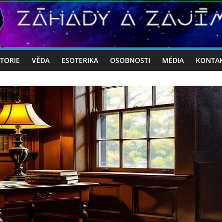
STORIE
VĚDA
ESOTERIKA
OSOBNOSTI
MÉDIA
KONTA