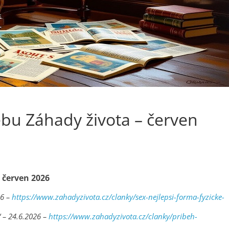
bu Záhady života – červen
 červen 2026
26 –
https://www.zahadyzivota.cz/clanky/sex-nejlepsi-forma-fyzicke-
 – 24.6.2026 –
https://www.zahadyzivota.cz/clanky/pribeh-