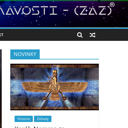
KT
NOVINKY
Historie
Záhady