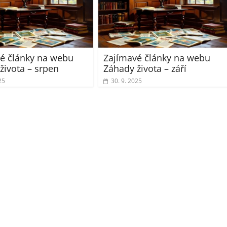
é články na webu
Zajímavé články na webu
života – srpen
Záhady života – září
25
30. 9. 2025