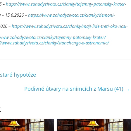
6 –
https://www.zahadyzivota.cz/clanky/tajemny-patomsky-krater-
a – 15.6.2026 –
https://www.zahadyzivota.cz/clanky/demoni-
2026 –
https://www.zahadyzivota.cz/clanky/maji-lide-treti-oko-nasi-
/www.zahadyzivota.cz/clanky/tajemny-patomsky-krater/
://www.zahadyzivota.cz/clanky/stonehenge-a-astronomie/
 staré hypotéze
Podivné útvary na snímcích z Marsu (41)
→
t