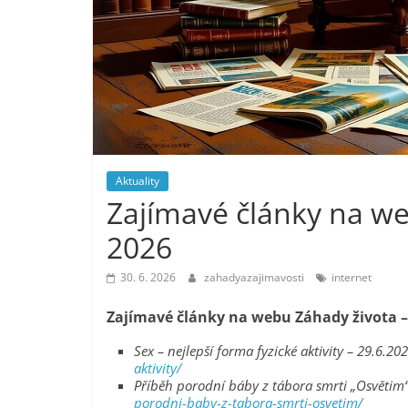
Aktuality
Zajímavé články na we
2026
30. 6. 2026
zahadyazajimavosti
internet
Zajímavé články na webu Záhady života –
Sex – nejlepší forma fyzické aktivity – 29.6.20
aktivity/
Příběh porodní báby z tábora smrti „Osvětim“
porodni-baby-z-tabora-smrti-osvetim/