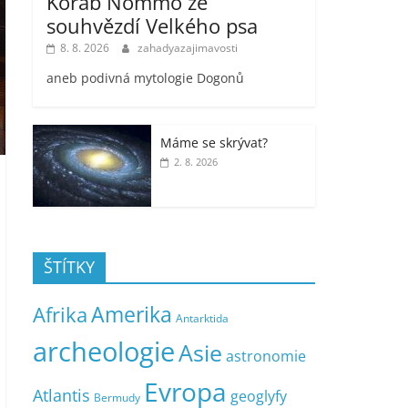
Koráb Nommo ze
souhvězdí Velkého psa
8. 8. 2026
zahadyazajimavosti
aneb podivná mytologie Dogonů
Máme se skrývat?
2. 8. 2026
ŠTÍTKY
Amerika
Afrika
Antarktida
archeologie
Asie
astronomie
Evropa
Atlantis
geoglyfy
Bermudy