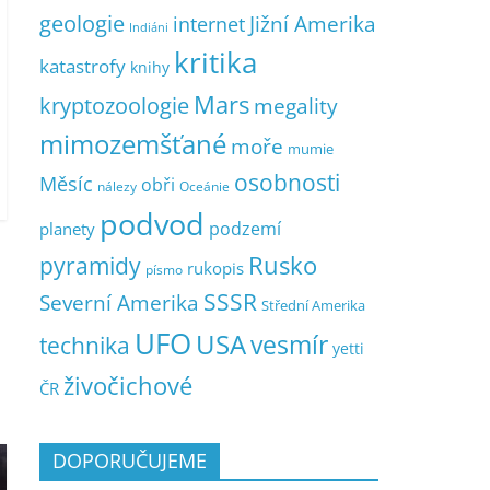
geologie
Jižní Amerika
internet
Indiáni
kritika
katastrofy
knihy
Mars
kryptozoologie
megality
mimozemšťané
moře
mumie
osobnosti
Měsíc
obři
nálezy
Oceánie
podvod
podzemí
planety
pyramidy
Rusko
rukopis
písmo
SSSR
Severní Amerika
Střední Amerika
UFO
USA
vesmír
technika
yetti
živočichové
ČR
DOPORUČUJEME