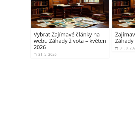
Vybrat Zajímavé články na
Zajímav
webu Záhady života – květen
Záhady 
2026
31. 8. 20
31. 5. 2026