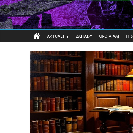
AKTUALITY
ZÁHADY
UFO A AAJ
HI