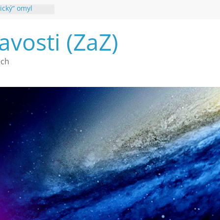
ický“ omyl
poznání
avosti (ZaZ)
 webu Záhady
26
é vymírání na
ech