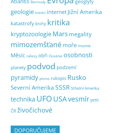
Evropa
Atlantis
geoglyfy
Bermudy
geologie
Jižní Amerika
internet
Indiáni
kritika
katastrofy
knihy
Mars
kryptozoologie
megality
mimozemšťané
moře
mumie
osobnosti
Měsíc
obři
nálezy
Oceánie
podvod
podzemí
planety
pyramidy
Rusko
rukopis
písmo
SSSR
Severní Amerika
Střední Amerika
UFO
USA
vesmír
technika
yetti
živočichové
ČR
DOPORUČUJEME