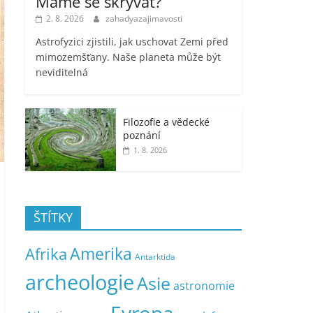
Máme se skrývat?
2. 8. 2026
zahadyazajimavosti
Astrofyzici zjistili, jak uschovat Zemi před
mimozemšťany. Naše planeta může být
neviditelná
Filozofie a vědecké
poznání
1. 8. 2026
ŠTÍTKY
Amerika
Afrika
Antarktida
archeologie
Asie
astronomie