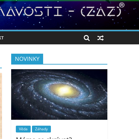
KT
NOVINKY
Věda
Záhady