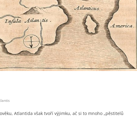
tlantis
ěku, Atlantida však tvoří výjimku, ač si to mnoho „pěstitelů