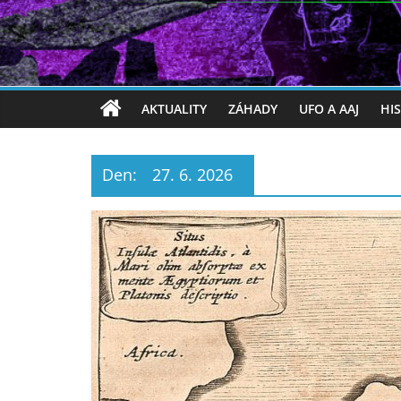
AKTUALITY
ZÁHADY
UFO A AAJ
HI
Den:
27. 6. 2026