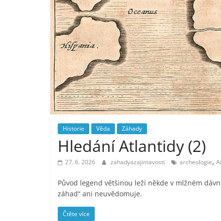
Historie
Věda
Záhady
Hledání Atlantidy (2)
,
27. 6. 2026
zahadyazajimavosti
archeologie
A
Původ legend většinou leží někde v mlžném dávnov
záhad“ ani neuvědomuje.
Čtěte více