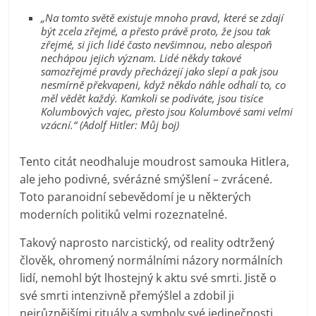
„Na tomto světě existuje mnoho pravd, které se zdají
být zcela zřejmé, a přesto právě proto, že jsou tak
zřejmé, si jich lidé často nevšimnou, nebo alespoň
nechápou jejich význam. Lidé někdy takové
samozřejmé pravdy přecházejí jako slepí a pak jsou
nesmírně překvapeni, když někdo náhle odhalí to, co
měl vědět každý. Kamkoli se podíváte, jsou tisíce
Kolumbových vajec, přesto jsou Kolumbové sami velmi
vzácní.“ (Adolf Hitler: Můj boj)
Tento citát neodhaluje moudrost samouka Hitlera,
ale jeho podivné, svérázné smýšlení – zvrácené.
Toto paranoidní sebevědomí je u některých
moderních politiků velmi rozeznatelné.
Takový naprosto narcistický, od reality odtržený
člověk, ohromený normálními názory normálních
lidí, nemohl být lhostejný k aktu své smrti. Jistě o
své smrti intenzivně přemýšlel a zdobil ji
nejrůznějšími rituály a symboly své jedinečnosti.