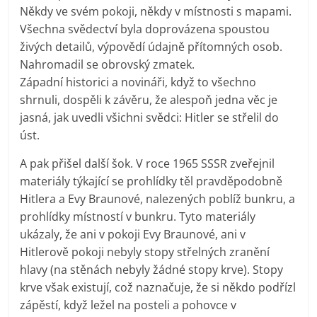
Někdy ve svém pokoji, někdy v místnosti s mapami.
Všechna svědectví byla doprovázena spoustou
živých detailů, výpovědí údajně přítomných osob.
Nahromadil se obrovský zmatek.
Západní historici a novináři, když to všechno
shrnuli, dospěli k závěru, že alespoň jedna věc je
jasná, jak uvedli všichni svědci: Hitler se střelil do
úst.
A pak přišel další šok. V roce 1965 SSSR zveřejnil
materiály týkající se prohlídky těl pravděpodobně
Hitlera a Evy Braunové, nalezených poblíž bunkru, a
prohlídky místností v bunkru. Tyto materiály
ukázaly, že ani v pokoji Evy Braunové, ani v
Hitlerově pokoji nebyly stopy střelných zranění
hlavy (na stěnách nebyly žádné stopy krve). Stopy
krve však existují, což naznačuje, že si někdo podřízl
zápěstí, když ležel na posteli a pohovce v