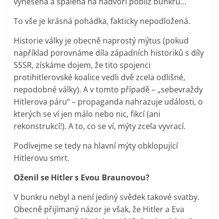
vynesena a spálena na nádvoří poblíž bunkru…
To vše je krásná pohádka, fakticky nepodložená.
Historie války je obecně naprostý mýtus (pokud
například porovnáme díla západních historiků s díly
SSSR, získáme dojem, že tito spojenci
protihitlerovské koalice vedli dvě zcela odlišné,
nepodobné války). A v tomto případě – „sebevraždy
Hitlerova páru“ – propaganda nahrazuje události, o
kterých se ví jen málo nebo nic, fikcí (ani
rekonstrukcí!). A to, co se ví, mýty zcela vyvrací.
Podívejme se tedy na hlavní mýty obklopující
Hitlerovu smrt.
Oženil se Hitler s Evou Braunovou?
V bunkru nebyl a není jediný svědek takové svatby.
Obecně přijímaný názor je však, že Hitler a Eva