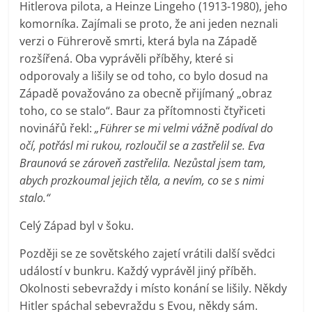
Hitlerova pilota, a Heinze Lingeho (1913-1980), jeho
komorníka. Zajímali se proto, že ani jeden neznali
verzi o Führerově smrti, která byla na Západě
rozšířená. Oba vyprávěli příběhy, které si
odporovaly a lišily se od toho, co bylo dosud na
Západě považováno za obecně přijímaný „obraz
toho, co se stalo“. Baur za přítomnosti čtyřiceti
novinářů řekl:
„Führer se mi velmi vážně podíval do
očí, potřásl mi rukou, rozloučil se a zastřelil se. Eva
Braunová se zároveň zastřelila. Nezůstal jsem tam,
abych prozkoumal jejich těla, a nevím, co se s nimi
stalo.“
Celý Západ byl v šoku.
Později se ze sovětského zajetí vrátili další svědci
událostí v bunkru. Každý vyprávěl jiný příběh.
Okolnosti sebevraždy i místo konání se lišily. Někdy
Hitler spáchal sebevraždu s Evou, někdy sám.