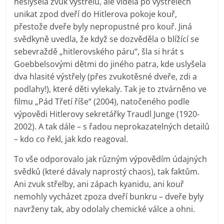
neslyšela zvuk výstřelů, ale viděla po výstřelech
unikat zpod dveří do Hitlerova pokoje kouř,
přestože dveře byly nepropustné pro kouř. Jiná
svědkyně uvedla, že když se dozvěděla o blížící se
sebevraždě „hitlerovského páru“, šla si hrát s
Goebbelsovými dětmi do jiného patra, kde uslyšela
dva hlasité výstřely (přes zvukotěsné dveře, zdi a
podlahy!), které děti vylekaly. Tak je to ztvárněno ve
filmu „Pád Třetí říše“ (2004), natočeného podle
výpovědi Hitlerovy sekretářky Traudl Junge (1920-
2002). A tak dále – s řadou neprokazatelných detailů
– kdo co řekl, jak kdo reagoval.
To vše odporovalo jak různým výpovědím údajných
svědků (které dávaly naprostý chaos), tak faktům.
Ani zvuk střelby, ani zápach kyanidu, ani kouř
nemohly vycházet zpoza dveří bunkru – dveře byly
navrženy tak, aby odolaly chemické válce a ohni.