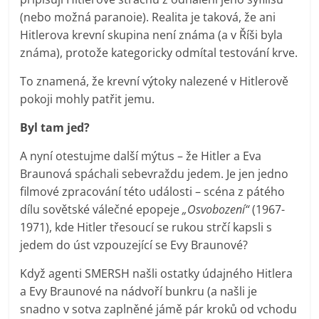
(nebo možná paranoie). Realita je taková, že ani
Hitlerova krevní skupina není známa (a v Říši byla
známa), protože kategoricky odmítal testování krve.
To znamená, že krevní výtoky nalezené v Hitlerově
pokoji mohly patřit jemu.
Byl tam jed?
A nyní otestujme další mýtus – že Hitler a Eva
Braunová spáchali sebevraždu jedem. Je jen jedno
filmové zpracování této události – scéna z pátého
dílu sovětské válečné epopeje
„Osvobození“
(1967-
1971), kde Hitler třesoucí se rukou strčí kapsli s
jedem do úst vzpouzející se Evy Braunové?
Když agenti SMERSH našli ostatky údajného Hitlera
a Evy Braunové na nádvoří bunkru (a našli je
snadno v sotva zaplněné jámě pár kroků od vchodu