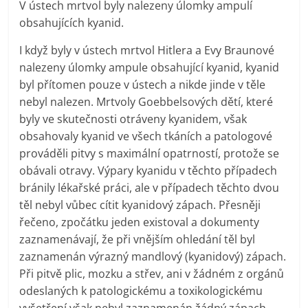
V ústech mrtvol byly nalezeny úlomky ampulí
obsahujících kyanid.
I když byly v ústech mrtvol Hitlera a Evy Braunové
nalezeny úlomky ampule obsahující kyanid, kyanid
byl přítomen pouze v ústech a nikde jinde v těle
nebyl nalezen. Mrtvoly Goebbelsových dětí, které
byly ve skutečnosti otráveny kyanidem, však
obsahovaly kyanid ve všech tkáních a patologové
prováděli pitvy s maximální opatrností, protože se
obávali otravy. Výpary kyanidu v těchto případech
bránily lékařské práci, ale v případech těchto dvou
těl nebyl vůbec cítit kyanidový zápach. Přesněji
řečeno, zpočátku jeden existoval a dokumenty
zaznamenávají, že při vnějším ohledání těl byl
zaznamenán výrazný mandlový (kyanidový) zápach.
Při pitvě plic, mozku a střev, ani v žádném z orgánů
odeslaných k patologickému a toxikologickému
vyšetření však nebyl zaznamenán žádný zápach