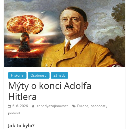
Historie
Osobnosti
Záhady
Mýty o konci Adolfa
Hitlera
,
,
6. 6. 2026
zahadyazajimavosti
Evropa
osobnosti
podvod
Jak to bylo?