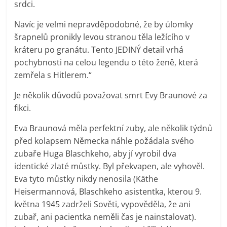
srdci.
Navíc je velmi nepravděpodobné, že by úlomky
šrapnelů pronikly levou stranou těla ležícího v
kráteru po granátu. Tento JEDINÝ detail vrhá
pochybnosti na celou legendu o této ženě, která
zemřela s Hitlerem.“
Je několik důvodů považovat smrt Evy Braunové za
fikci.
Eva Braunová měla perfektní zuby, ale několik týdnů
před kolapsem Německa náhle požádala svého
zubaře Huga Blaschkeho, aby jí vyrobil dva
identické zlaté můstky. Byl překvapen, ale vyhověl.
Eva tyto můstky nikdy nenosila (Käthe
Heisermannová, Blaschkeho asistentka, kterou 9.
května 1945 zadrželi Sověti, vypověděla, že ani
zubař, ani pacientka neměli čas je nainstalovat).