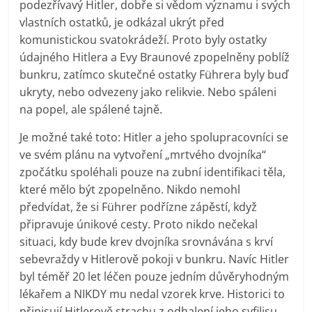
podezřívavý Hitler, dobře si vědom významu i svých
vlastních ostatků, je odkázal ukrýt před
komunistickou svatokrádeží. Proto byly ostatky
údajného Hitlera a Evy Braunové zpopelněny poblíž
bunkru, zatímco skutečné ostatky Führera byly buď
ukryty, nebo odvezeny jako relikvie. Nebo spáleni
na popel, ale spálené tajně.
Je možné také toto: Hitler a jeho spolupracovníci se
ve svém plánu na vytvoření „mrtvého dvojníka“
zpočátku spoléhali pouze na zubní identifikaci těla,
které mělo být zpopelněno. Nikdo nemohl
předvídat, že si Führer podřízne zápěstí, když
připravuje únikové cesty. Proto nikdo nečekal
situaci, kdy bude krev dvojníka srovnávána s krví
sebevraždy v Hitlerově pokoji v bunkru. Navíc Hitler
byl téměř 20 let léčen pouze jedním důvěryhodným
lékařem a NIKDY mu nedal vzorek krve. Historici to
připisují Hitlerově strachu z odhalení jeho syfilisu