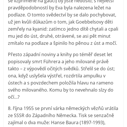
se vzpřímeně na gauči) by jistě nedošlo; s největší
pravděpodobností by Eva byla nalezena ležet na
podlaze. O tomto svědectví by se dalo pochybovat,
už jen kvůli důkazům o tom, jak Goebbelsovy děti
zemřely na kyanid: zatímco jedno dítě chytali a cpali
mu jed do úst, druhé, otrávené, se asi pět minut
zmítalo na podlaze a špinilo ho pěnou z úst a močí.
Přesto západní noviny a knihy po téměř deset let
popisovaly smrt Führera a jeho milované právě
takto – z výpovědí očitých svědků. Střelil se do úst;
ona, když uslyšela výstřel, rozdrtila ampulku v
ústech a s povzdechem položila hlavu na rameno
svého milovaného. Komu by to nevehnalo slzy do
očí…?
8. října 1955 se první várka německých vězňů vrátila
ze SSSR do Západního Německa. Tisk se senzačně
zajímal o dva muže: Hanse Baura (1897-1993),