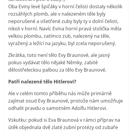
Oba Eviny levé špičáky v horní čelisti dostaly několik
rozsáhlých plomb, ale v nalezeném těle byly
neporušené a ošetřené zuby byly ty v dolní čelisti,
nikoli v horní. Navíc Evina horní pravá stolička měla
velkou plombu, zatímco zub, nalezený na těle,
vyražený a ležící na jazyku, byl zcela neporušený.
Zkrátka, toto není tělo Evy Braunové, ale jasný
pokus vydávat tělo nějaké Němky, zabité
dělostřeleckou palbou za tělo Evy Braunové.
Patří nalezené tělo Hitlerovi?
Ale v celém tomto příběhu nás může primárně
zajímat osud Evy Braunové, protože nám umožňuje
odhalit pravdu o samotném Adolfu Hitlerovi.
Vskutku: pokud si Eva Braunová v rámci příprav na
útěk objednala dvě zlaté zubní protézy od zubaře