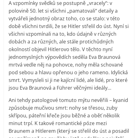
A vzpomínky svědků se postupně „vracely“: v
polovině 50. let si všichni „pamatovali“ detaily a
vytvářeli jednotný obraz toho, co se stalo: v této
době všichni tvrdili, že se Hitler střelil do úst. Nyní si
všichni vzpomínali na to, kdo údajně v různých
dobách a za různých, ale stále protichůdných
okolností objevil Hitlerovo tělo. V těchto nyní
jednomyslných výpovědích seděla Eva Braunová
mrtvá vedle něj na pohovce, nohy měla schované
pod sebou a hlavu opřenou o jeho rameno. Idylická
smrt. Vymysleli si ji ne kajícní lidé, ale lidé, pro které
jsou Eva Braunová a Führer věčnými ideály…
Ani tehdy patologové tomuto mýtu nevěřili – kyanid
způsobuje mučivou smrt: nohy se třesou, zuby
skřípou, páteřní křeče jsou běžné a oběť několik
minut trpí. K takové romantické póze mezi
Braunem a Hitlerem (který se střelil do úst a posadil