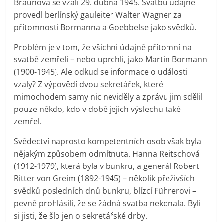
Braunová se vzali 29. dubna 1945. Svatbu údajně
provedl berlínský gauleiter Walter Wagner za
přítomnosti Bormanna a Goebbelse jako svědků.
Problém je v tom, že všichni údajně přítomní na
svatbě zemřeli – nebo uprchli, jako Martin Bormann
(1900-1945). Ale odkud se informace o události
vzaly? Z výpovědí dvou sekretářek, které
mimochodem samy nic neviděly a zprávu jim sdělil
pouze někdo, kdo v době jejich výslechu také
zemřel.
Svědectví naprosto kompetentních osob však byla
nějakým způsobem odmítnuta. Hanna Reitschová
(1912-1979), která byla v bunkru, a generál Robert
Ritter von Greim (1892-1945) – několik přeživších
svědků posledních dnů bunkru, blízcí Führerovi –
pevně prohlásili, že se žádná svatba nekonala. Byli
si jisti, že šlo jen o sekretářské drby.