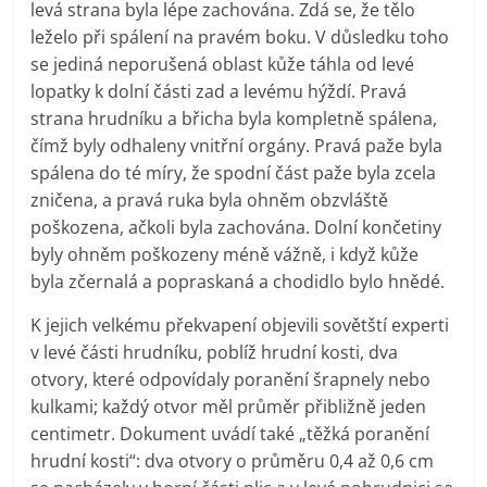
levá strana byla lépe zachována. Zdá se, že tělo
leželo při spálení na pravém boku. V důsledku toho
se jediná neporušená oblast kůže táhla od levé
lopatky k dolní části zad a levému hýždí. Pravá
strana hrudníku a břicha byla kompletně spálena,
čímž byly odhaleny vnitřní orgány. Pravá paže byla
spálena do té míry, že spodní část paže byla zcela
zničena, a pravá ruka byla ohněm obzvláště
poškozena, ačkoli byla zachována. Dolní končetiny
byly ohněm poškozeny méně vážně, i když kůže
byla zčernalá a popraskaná a chodidlo bylo hnědé.
K jejich velkému překvapení objevili sovětští experti
v levé části hrudníku, poblíž hrudní kosti, dva
otvory, které odpovídaly poranění šrapnely nebo
kulkami; každý otvor měl průměr přibližně jeden
centimetr. Dokument uvádí také „těžká poranění
hrudní kosti“: dva otvory o průměru 0,4 až 0,6 cm