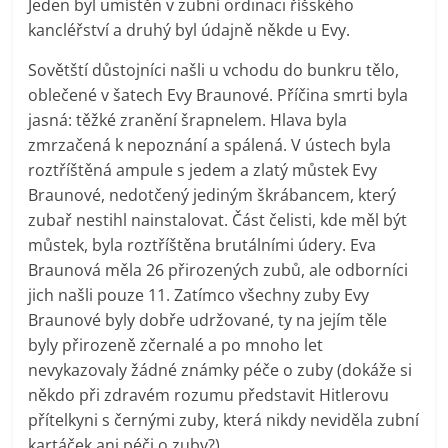
Jeden byl umístěn v zubní ordinaci říšského
kancléřství a druhý byl údajně někde u Evy.
Sovětští důstojníci našli u vchodu do bunkru tělo,
oblečené v šatech Evy Braunové. Příčina smrti byla
jasná: těžké zranění šrapnelem. Hlava byla
zmrzačená k nepoznání a spálená. V ústech byla
roztříštěná ampule s jedem a zlatý můstek Evy
Braunové, nedotčený jediným škrábancem, který
zubař nestihl nainstalovat. Část čelisti, kde měl být
můstek, byla roztříštěna brutálními údery. Eva
Braunová měla 26 přirozených zubů, ale odborníci
jich našli pouze 11. Zatímco všechny zuby Evy
Braunové byly dobře udržované, ty na jejím těle
byly přirozeně zčernalé a po mnoho let
nevykazovaly žádné známky péče o zuby (dokáže si
někdo při zdravém rozumu představit Hitlerovu
přítelkyni s černými zuby, která nikdy neviděla zubní
kartáček ani péči o zuby?)