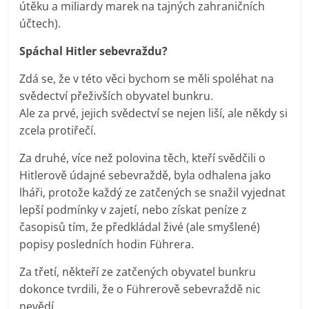
útěku a miliardy marek na tajných zahraničních
účtech).
Spáchal Hitler sebevraždu?
Zdá se, že v této věci bychom se měli spoléhat na
svědectví přeživších obyvatel bunkru.
Ale za prvé, jejich svědectví se nejen liší, ale někdy si
zcela protiřečí.
Za druhé, více než polovina těch, kteří svědčili o
Hitlerově údajné sebevraždě, byla odhalena jako
lháři, protože každý ze zatčených se snažil vyjednat
lepší podmínky v zajetí, nebo získat peníze z
časopisů tím, že předkládal živé (ale smyšlené)
popisy posledních hodin Führera.
Za třetí, někteří ze zatčených obyvatel bunkru
dokonce tvrdili, že o Führerově sebevraždě nic
nevědí.