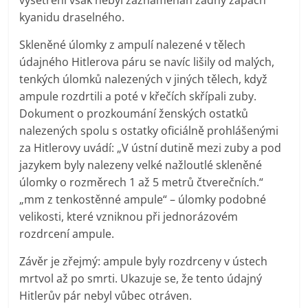
kyanidu draselného.
Skleněné úlomky z ampulí nalezené v tělech
údajného Hitlerova páru se navíc lišily od malých,
tenkých úlomků nalezených v jiných tělech, když
ampule rozdrtili a poté v křečích skřípali zuby.
Dokument o prozkoumání ženských ostatků
nalezených spolu s ostatky oficiálně prohlášenými
za Hitlerovy uvádí: „V ústní dutině mezi zuby a pod
jazykem byly nalezeny velké nažloutlé skleněné
úlomky o rozměrech 1 až 5 metrů čtverečních.“
„mm z tenkostěnné ampule“ – úlomky podobné
velikosti, které vzniknou při jednorázovém
rozdrcení ampule.
Závěr je zřejmý: ampule byly rozdrceny v ústech
mrtvol až po smrti. Ukazuje se, že tento údajný
Hitlerův pár nebyl vůbec otráven.