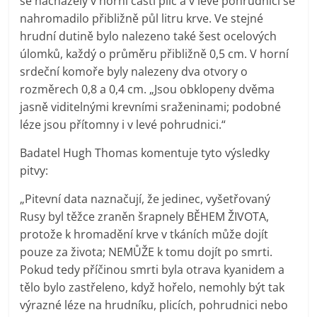
se nacházely v horní části plic a v levé pohrudnici se
nahromadilo přibližně půl litru krve. Ve stejné
hrudní dutině bylo nalezeno také šest ocelových
úlomků, každý o průměru přibližně 0,5 cm. V horní
srdeční komoře byly nalezeny dva otvory o
rozměrech 0,8 a 0,4 cm. „Jsou obklopeny dvěma
jasně viditelnými krevními sraženinami; podobné
léze jsou přítomny i v levé pohrudnici.“
Badatel Hugh Thomas komentuje tyto výsledky
pitvy:
„Pitevní data naznačují, že jedinec, vyšetřovaný
Rusy byl těžce zraněn šrapnely BĚHEM ŽIVOTA,
protože k hromadění krve v tkáních může dojít
pouze za života; NEMŮŽE k tomu dojít po smrti.
Pokud tedy příčinou smrti byla otrava kyanidem a
tělo bylo zastřeleno, když hořelo, nemohly být tak
výrazné léze na hrudníku, plicích, pohrudnici nebo