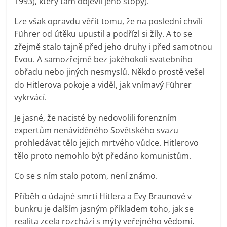
1993), který tam objevil jeho stopy).
Lze však opravdu věřit tomu, že na poslední chvíli
Führer od útěku upustil a podřízl si žíly. A to se
zřejmě stalo tajně před jeho druhy i před samotnou
Evou. A samozřejmě bez jakéhokoli svatebního
obřadu nebo jiných nesmyslů. Někdo prostě vešel
do Hitlerova pokoje a viděl, jak vnímavý Führer
vykrvácí.
Je jasné, že nacisté by nedovolili forenzním
expertům nenáviděného Sovětského svazu
prohledávat tělo jejich mrtvého vůdce. Hitlerovo
tělo proto nemohlo být předáno komunistům.
Co se s ním stalo potom, není známo.
Příběh o údajné smrti Hitlera a Evy Braunové v
bunkru je dalším jasným příkladem toho, jak se
realita zcela rozchází s mýty veřejného vědomí.