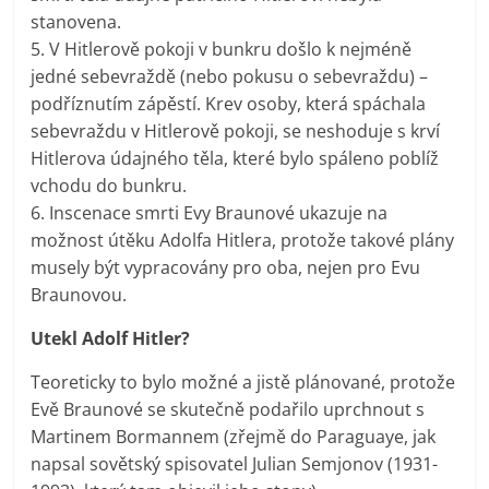
stanovena.
5. V Hitlerově pokoji v bunkru došlo k nejméně
jedné sebevraždě (nebo pokusu o sebevraždu) –
podříznutím zápěstí. Krev osoby, která spáchala
sebevraždu v Hitlerově pokoji, se neshoduje s krví
Hitlerova údajného těla, které bylo spáleno poblíž
vchodu do bunkru.
6. Inscenace smrti Evy Braunové ukazuje na
možnost útěku Adolfa Hitlera, protože takové plány
musely být vypracovány pro oba, nejen pro Evu
Braunovou.
Utekl Adolf Hitler?
Teoreticky to bylo možné a jistě plánované, protože
Evě Braunové se skutečně podařilo uprchnout s
Martinem Bormannem (zřejmě do Paraguaye, jak
napsal sovětský spisovatel Julian Semjonov (1931-