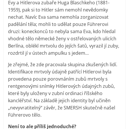
Evy a Hitlerova zubaře Huga Blaschkeho (1881-
1959), pak si to Hitler sám nemohl nevědomky
nechat. Navíc Eva sama nemohla zorganizovat
padělání těla; mohli to udělat pouze Führerovi
druzi: koneckonců to nebyla sama Eva, kdo hledal
vhodné tělo německé ženy v ostřelovaných ulicích
Berlína, oblékl mrtvolu do jejích šatů, vyrazil jí zuby,
rozdrtil jí v ústech ampulku s jedem…
Je zřejmé, že zde pracovala skupina zkušených lidí.
Identifikace mrtvoly údajně patřící Hitlerovi byla
provedena pouze porovnáním zubů mrtvoly s
rentgenovými snímky Hitlerových údajných zubů,
které byly uloženy v zubní ordinaci říšského
kancléřství. Na základě jejich identity byl učiněn
„nevyvratitelný“ závěr, že SMERSH skutečně našel
Führerovo tělo.
Není to ale příliš jednoduché?