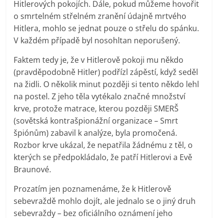
Hitlerových pokojích. Dále, pokud můžeme hovořit
o smrtelném střelném zranění údajně mrtvého
Hitlera, mohlo se jednat pouze o střelu do spánku.
V každém případě byl nosohltan neporušený.
Faktem tedy je, že v Hitlerově pokoji mu někdo
(pravděpodobně Hitler) podřízl zápěstí, když seděl
na židli. O několik minut později si tento někdo lehl
na postel. Z jeho těla vytékalo značné množství
krve, protože matrace, kterou později SMERŠ
(sovětská kontrašpionážní organizace – Smrt
špiónům) zabavil k analýze, byla promočená.
Rozbor krve ukázal, že nepatřila žádnému z těl, o
kterých se předpokládalo, že patří Hitlerovi a Evě
Braunové.
Prozatím jen poznamenáme, že k Hitlerově
sebevraždě mohlo dojít, ale jednalo se o jiný druh
sebevraždy – bez oficiálního oznámení jeho