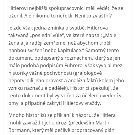
Hitlerovi nejbližší spolupracovníci měli vědět, že se
oženil. Ale nikomu to neřekli. Není to zvláštní?
Je zde však jedna zmínka o svatbě: Hitlerova
takzvaná „poslední vůle“, ve které napsal: „Moje
žena a já raději zemřeme, než abychom trpěli
hanbou svržení nebo kapitulace.“ Samotný tento
dokument, podepsaný s rozmachem, který se jen
málo podobá podpisům Führera, však vyvolal mezi
historiky vážné pochybnosti (grafologové
nepotvrdili jeho pravost a analýza faktů kolem jeho
vzniku naznačuje padělek). Historici spekulují, že
tento dokument byl vytvořen za účelem uvedení v
omyl a případně zakrytí Hitlerovy vraždy.
Mnoho historiků se přiklání k názoru, že Hitlera
mohli zavraždit jeho druzi (především Martin
Bormann, který měl pečlivě propracovaný plán