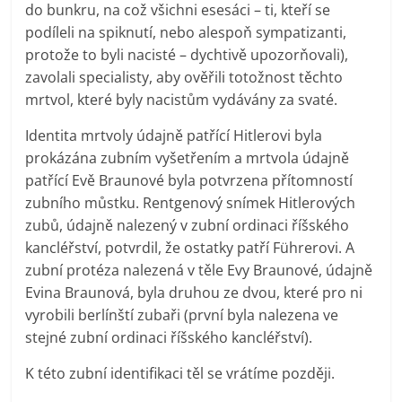
do bunkru, na což všichni esesáci – ti, kteří se
podíleli na spiknutí, nebo alespoň sympatizanti,
protože to byli nacisté – dychtivě upozorňovali),
zavolali specialisty, aby ověřili totožnost těchto
mrtvol, které byly nacistům vydávány za svaté.
Identita mrtvoly údajně patřící Hitlerovi byla
prokázána zubním vyšetřením a mrtvola údajně
patřící Evě Braunové byla potvrzena přítomností
zubního můstku. Rentgenový snímek Hitlerových
zubů, údajně nalezený v zubní ordinaci říšského
kancléřství, potvrdil, že ostatky patří Führerovi. A
zubní protéza nalezená v těle Evy Braunové, údajně
Evina Braunová, byla druhou ze dvou, které pro ni
vyrobili berlínští zubaři (první byla nalezena ve
stejné zubní ordinaci říšského kancléřství).
K této zubní identifikaci těl se vrátíme později.