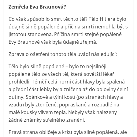
Zemřela Eva Braunová?
Co však způsobilo smrt těchto těl? Tělo Hitlera bylo
údajně silně popálené a příčina smrti nemohla být s
jistotou stanovena. Příčina smrti stejně popálené
Evy Braunové však byla údajně zřejmá.
Zpráva o ošetření tohoto těla uvádí následující:
Tělo bylo silně popálené – bylo to nejsilněji
popálené tělo ze všech těl, která sovětští lékaři
prohlédli. Téměř celá horní část hlavy byla spálená
a přední část lebky byla zničena až do poloviny čelní
dutiny. Spánkové a týlní kosti (po stranách hlavy a
vzadu) byly ztenčené, popraskané a rozpadlé na
malé kousky vlivem tepla. Nebyly však nalezeny
žádné známky střelného zranění.
Pravá strana obličeje a krku byla silně popálená, ale