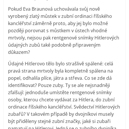
Pokud Eva Braunová uchovávala svůj nově
vyrobený zlatý můstek v zubní ordinaci říšského
kancléřství záměrně proto, aby jej bylo možné
později porovnat s můstkem v ústech vhodné
mrtvoly, nejsou pak rentgenové snímky Hitlerových
údajných zubů také podobně připraveným
důkazem?
Údajné Hitlerovo tělo bylo strašlivě spálené: celá
pravá strana mrtvoly byla kompletně spálena na
popel, odhalila plíce, játra a střeva. Co se zde dá
identifikovat? Pouze zuby. Ty se ale nejsnadněji
zfalšují: jednoduše umístěte rentgenové snímky
osoby, kterou chcete vydávat za Hitlera, do zubní
ordinace říšského kancléřství. Svědectví Hitlerových
zubařů? V takovém případě by dvojníkovi musely
být přiděleny stejné zubní značky, jaké si zubaři
pamatují na Hitlerovi. Jedná se o zubního dvojníka,