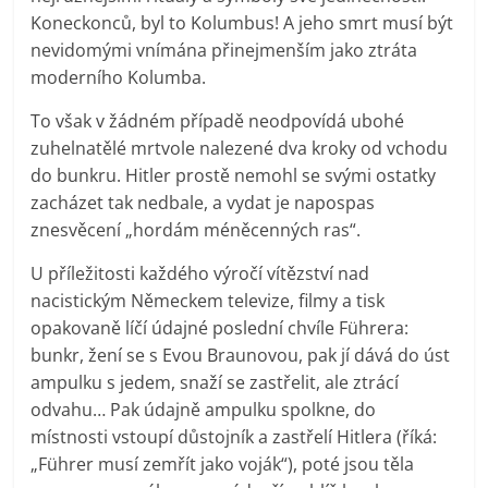
Koneckonců, byl to Kolumbus! A jeho smrt musí být
nevidomými vnímána přinejmenším jako ztráta
moderního Kolumba.
To však v žádném případě neodpovídá ubohé
zuhelnatělé mrtvole nalezené dva kroky od vchodu
do bunkru. Hitler prostě nemohl se svými ostatky
zacházet tak nedbale, a vydat je napospas
znesvěcení „hordám méněcenných ras“.
U příležitosti každého výročí vítězství nad
nacistickým Německem televize, filmy a tisk
opakovaně líčí údajné poslední chvíle Führera:
bunkr, žení se s Evou Braunovou, pak jí dává do úst
ampulku s jedem, snaží se zastřelit, ale ztrácí
odvahu… Pak údajně ampulku spolkne, do
místnosti vstoupí důstojník a zastřelí Hitlera (říká:
„Führer musí zemřít jako voják“), poté jsou těla