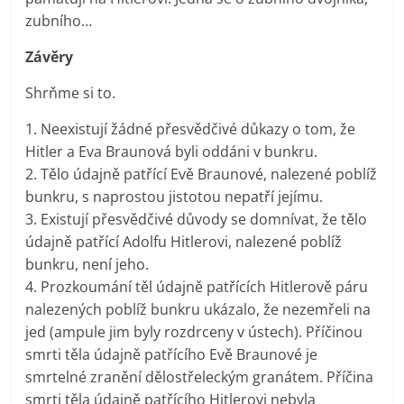
zubního…
Závěry
Shrňme si to.
1. Neexistují žádné přesvědčivé důkazy o tom, že
Hitler a Eva Braunová byli oddáni v bunkru.
2. Tělo údajně patřící Evě Braunové, nalezené poblíž
bunkru, s naprostou jistotou nepatří jejímu.
3. Existují přesvědčivé důvody se domnívat, že tělo
údajně patřící Adolfu Hitlerovi, nalezené poblíž
bunkru, není jeho.
4. Prozkoumání těl údajně patřících Hitlerově páru
nalezených poblíž bunkru ukázalo, že nezemřeli na
jed (ampule jim byly rozdrceny v ústech). Příčinou
smrti těla údajně patřícího Evě Braunové je
smrtelné zranění dělostřeleckým granátem. Příčina
smrti těla údajně patřícího Hitlerovi nebyla