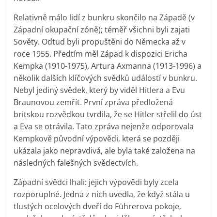
Relativně málo lidí z bunkru skončilo na Západě (v
Západní okupační zóně); téměř všichni byli zajati
Sověty. Odtud byli propuštěni do Německa až v
roce 1955. Předtím měl Západ k dispozici Ericha
Kempka (1910-1975), Artura Axmanna (1913-1996) a
několik dalších klíčových svědků událostí v bunkru.
Nebyl jediný svědek, který by viděl Hitlera a Evu
Braunovou zemřít. První zpráva předložená
britskou rozvědkou tvrdila, že se Hitler střelil do úst
a Eva se otrávila. Tato zpráva nejenže odporovala
Kempkově původní výpovědi, která se později
ukázala jako nepravdivá, ale byla také založena na
následných falešných svědectvích.
Západní svědci lhali: jejich výpovědi byly zcela
rozporuplné. Jedna z nich uvedla, že když stála u
tlustých ocelových dveří do Führerova pokoje,