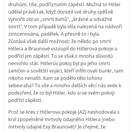
druhům, tiše, podříznutím zápěstí. Možná to Hitler
udělal právě tak, když donutil své druhy spěšně
vytvořit obraz „smrti bohů“, „krásné a odvážné
smrti“. V tom případě byla těla nalezená na nádvoří
zinscenována, padělek. A přesně to i byla.
Zůstává však další možnost: že někdo po smrti
Hitlera a Braunové vstoupil do Hitlerova pokoje a
podřízl jim zápěstí. To se však z mnoha důvodů
nemohlo stát. Hitlerův pokoj byl po jeho smrti
zamčen a sovětští vojáci, kteří infiltrovali bunkr, tam
nikoho nenašli. Kam se podělo tělo tohoto
sebevraha? To vše a mnoho dalších věcí nás vede k
podezření, že to byl Hitler, kdo si ve svém pokoji
podřízl zápěstí.
Proč se krev z Hitlerova pokoje (A2) neshodovala s
krví zpopelněné mrtvoly údajného Hitlera (nebo
mrtvoly údajné Evy Braunové)? Je zřejmé, že