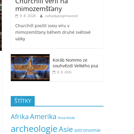
Churchill věřil na
mimozemšťany
9. 8. 2026
zahadyazajimavosti
Churchill posílil svou víru v
mimozemšťany během druhé světové
války
Koráb Nommo ze
souhvězdí Velkého psa
8. 8. 2026
ŠTÍTKY
Amerika
Afrika
Antarktida
archeologie
Asie
astronomie