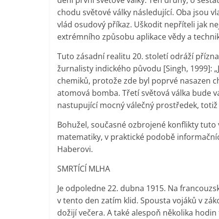
chodu světové války následující. Oba jsou 
vlád osudový příkaz. Uškodit nepříteli jak n
extrémního způsobu aplikace vědy a techni
Tuto zásadní realitu 20. století odráží př
žurnalisty indického původu [Singh, 1999]: „J
chemiků, protože zde byl poprvé nasazen chl
atomová bomba. Třetí světová válka bude vá
nastupující mocný válečný prostředek, totiž
Bohužel, současné ozbrojené konflikty tuto v
matematiky, v praktické podobě informačních 
Haberovi.
SMRTÍCÍ MLHA
Je odpoledne 22. dubna 1915. Na francouzské
v tento den zatím klid. Spousta vojáků v zá
dožijí večera. A také alespoň několika hodi