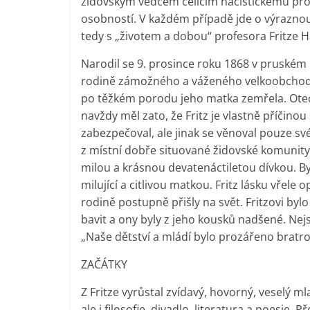
židovským vědcem čelícím nacistickému pro
osobností. V každém případě jde o výrazno
tedy s „životem a dobou“ profesora Fritze H
Narodil se 9. prosince roku 1868 v pruském
rodině zámožného a váženého velkoobchodní
po těžkém porodu jeho matka zemřela. Otec p
navždy měl zato, že Fritz je vlastně příčin
zabezpečoval, ale jinak se věnoval pouze své
z místní dobře situované židovské komunity.
milou a krásnou devatenáctiletou dívkou. Byla
milující a citlivou matkou. Fritz lásku vřele
rodině postupně přišly na svět. Fritzovi bylo
bavit a ony byly z jeho kousků nadšené. Nejst
„Naše dětství a mládí bylo prozářeno bratro
ZAČÁTKY
Z Fritze vyrůstal zvídavý, hovorný, veselý ml
ale i filosofie, divadlo, literatura a poesie