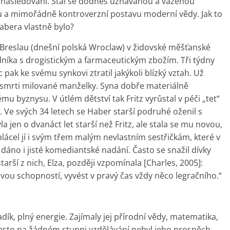
následování. Stal se dodnes uznávanou a váženou
u a mimořádně kontroverzní postavu moderní vědy. Jak to
abera vlastně bylo?
 Breslau (dnešní polská Wroclaw) v židovské měšťanské
ka s drogistickým a farmaceutickým zbožím. Tři týdny
ak ke svému synkovi ztratil jakýkoli blízký vztah. Už
ou smrti milované manželky. Syna dobře materiálně
mu byznysu. V útlém dětství tak Fritz vyrůstal v péči „tet“
 Ve svých 34 letech se Haber starší podruhé oženil s
 jen o dvanáct let starší než Fritz, ale stala se mu novou,
 oplácel jí i svým třem malým nevlastním sestřičkám, které v
 dáno i jisté komediantské nadání. Často se snažil dívky
arší z nich, Elza, později vzpomínala [Charles, 2005]:
vou schopností, vyvést v pravý čas vždy něco legračního.“
adík, plný energie. Zajímaly jej přírodní vědy, matematika,
. Přesto na žádném stupni vzdělávání nebyl jeho prospěch