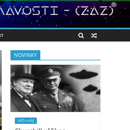
KT
NOVINKY
UFO a AAJ