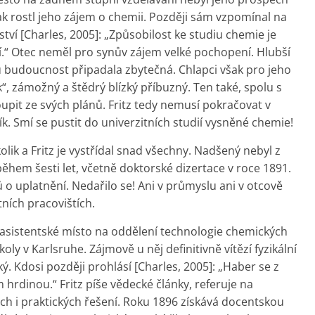
šak rostl jeho zájem o chemii. Později sám vzpomínal na
ví [Charles, 2005]: „Způsobilost ke studiu chemie je
“ Otec neměl pro synův zájem velké pochopení. Hlubší
 budoucnost připadala zbytečná. Chlapci však pro jeho
k“, zámožný a štědrý blízký příbuzný. Ten také, spolu s
upit ze svých plánů. Fritz tedy nemusí pokračovat v
k. Smí se pustit do univerzitních studií vysněné chemie!
ik a Fritz je vystřídal snad všechny. Nadšený nebyl z
ěhem šesti let, včetně doktorské dizertace v roce 1891.
o uplatnění. Nedařilo se! Ani v průmyslu ani v otcově
ních pracovištích.
á asistentské místo na oddělení technologie chemických
oly v Karlsruhe. Zájmově u něj definitivně vítězí fyzikální
ý. Kdosi později prohlásí [Charles, 2005]: „Haber se z
rdinou.“ Fritz píše vědecké články, referuje na
ch i praktických řešení. Roku 1896 získává docentskou