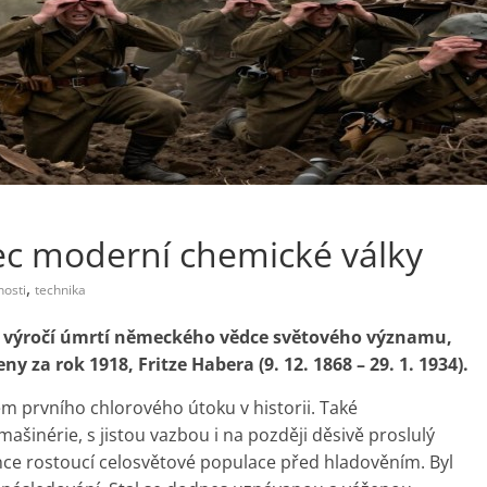
tec moderní chemické války
,
osti
technika
é výročí úmrtí německého vědce světového významu,
 za rok 1918, Fritze Habera (9. 12. 1868 – 29. 1. 1934).
em prvního chlorového útoku v historii. Také
inérie, s jistou vazbou i na později děsivě proslulý
nce rostoucí celosvětové populace před hladověním. Byl