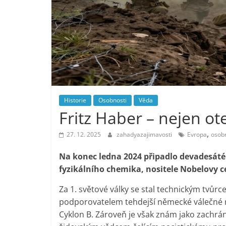
Historie
Osobnosti
Věda
Fritz Haber – nejen o
,
27. 12. 2025
zahadyazajimavosti
Evropa
osobn
Na konec ledna 2024 připadlo devadesát
fyzikálního chemika, nositele Nobelovy ceny
Za 1. světové války se stal technickým tvůrc
podporovatelem tehdejší německé válečné maš
Cyklon B. Zároveň je však znám jako zachrá