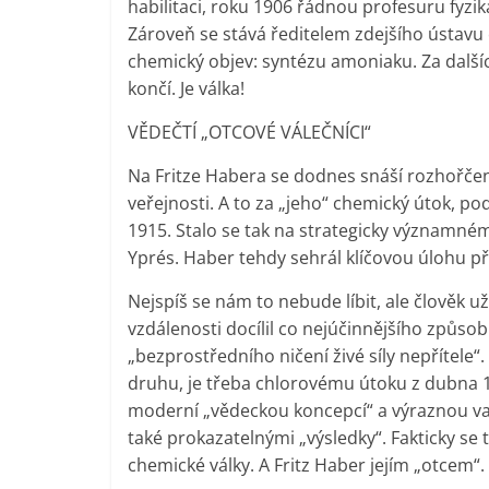
habilitaci, roku 1906 řádnou profesuru fyzik
Zároveň se stává ředitelem zdejšího ústavu
chemický objev: syntézu amoniaku. Za dalšíc
končí. Je válka!
VĚDEČTÍ „OTCOVÉ VÁLEČNÍCI“
Na Fritze Habera se dodnes snáší rozhořčená
veřejnosti. A to za „jeho“ chemický útok, 
1915. Stalo se tak na strategicky významném
Yprés. Haber tehdy sehrál klíčovou úlohu př
Nejspíš se nám to nebude líbit, ale člověk u
vzdálenosti docílil co nejúčinnějšího způsob
„bezprostředního ničení živé síly nepřítele“
druhu, je třeba chlorovému útoku z dubna 
moderní „vědeckou koncepcí“ a výraznou v
také prokazatelnými „výsledky“. Fakticky 
chemické války. A Fritz Haber jejím „otcem“.