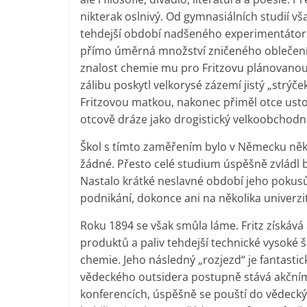
nikterak oslnivý. Od gymnasiálních studií v
tehdejší období nadšeného experimentátorst
přímo úměrná množství zničeného oblečení.
znalost chemie mu pro Fritzovu plánovanou
zálibu poskytl velkorysé zázemí jistý „strýče
Fritzovou matkou, nakonec přiměl otce usto
otcově dráze jako drogistický velkoobchodní
Škol s tímto zaměřením bylo v Německu někol
žádné. Přesto celé studium úspěšně zvládl b
Nastalo krátké neslavné období jeho pokusů 
podnikání, dokonce ani na několika univerzit
Roku 1894 se však smůla láme. Fritz získáv
produktů a paliv tehdejší technické vysoké šk
chemie. Jeho následný „rozjezd“ je fantastick
vědeckého outsidera postupně stává akčním h
konferencích, úspěšně se pouští do vědecký