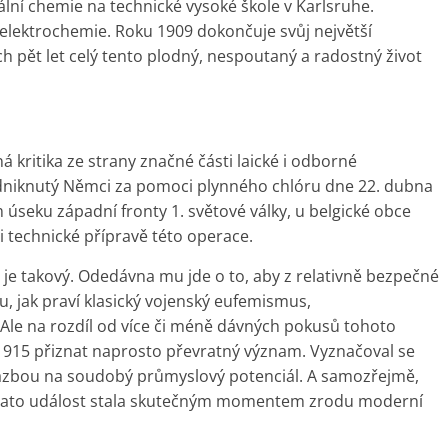
ální chemie na technické vysoké škole v Karlsruhe.
 elektrochemie. Roku 1909 dokončuje svůj největší
h pět let celý tento plodný, nespoutaný a radostný život
 kritika ze strany značné části laické i odborné
podniknutý Němci za pomoci plynného chlóru dne 22. dubna
 úseku západní fronty 1. světové války, u belgické obce
i technické přípravě této operace.
ž je takový. Odedávna mu jde o to, aby z relativně bezpečné
u, jak praví klasický vojenský eufemismus,
. Ale na rozdíl od více či méně dávných pokusů tohoto
1915 přiznat naprosto převratný význam. Vyznačoval se
azbou na soudobý průmyslový potenciál. A samozřejmě,
se tato událost stala skutečným momentem zrodu moderní