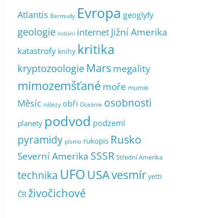
Evropa
Atlantis
geoglyfy
Bermudy
geologie
Jižní Amerika
internet
Indiáni
kritika
katastrofy
knihy
Mars
kryptozoologie
megality
mimozemšťané
moře
mumie
osobnosti
Měsíc
obři
nálezy
Oceánie
podvod
podzemí
planety
pyramidy
Rusko
rukopis
písmo
SSSR
Severní Amerika
Střední Amerika
UFO
USA
vesmír
technika
yetti
živočichové
ČR