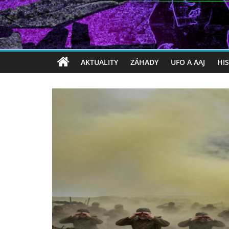
AKTUALITY
ZÁHADY
UFO A AAJ
HI