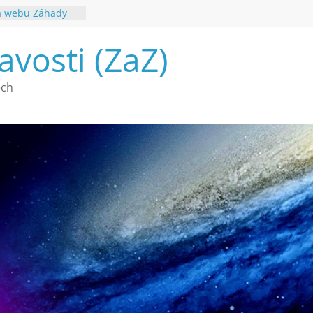
na webu Záhady
2026
a mimozemšťany
avosti (ZaZ)
souhvězdí
ech
é poznání