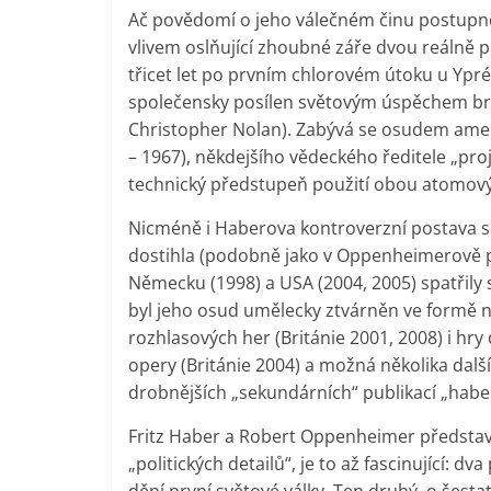
Ač povědomí o jeho válečném činu postupně 
vlivem oslňující zhoubné záře dvou reálně
třicet let po prvním chlorovém útoku u Yprés
společensky posílen světovým úspěchem bri
Christopher Nolan). Zabývá se osudem ame
– 1967), někdejšího vědeckého ředitele „pr
technický předstupeň použití obou atomov
Nicméně i Haberova kontroverzní postava si
dostihla (podobně jako v Oppenheimerově př
Německu (1998) a USA (2004, 2005) spatřily 
byl jeho osud umělecky ztvárněn ve formě 
rozhlasových her (Británie 2001, 2008) i hr
opery (Británie 2004) a možná několika dalš
drobnějších „sekundárních“ publikací „habe
Fritz Haber a Robert Oppenheimer představu
„politických detailů“, je to až fascinující: d
dění první světové války. Ten druhý, o šestat