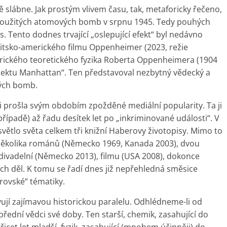
slábne. Jak prostým vlivem času, tak, metaforicky řečeno,
 použitých atomových bomb v srpnu 1945. Tedy pouhých
. Tento dodnes trvající „oslepující efekt“ byl nedávno
tsko-amerického filmu Oppenheimer (2023, režie
rického teoretického fyzika Roberta Oppenheimera (1904
ojektu Manhattan“. Ten představoval nezbytný vědecký a
ých bomb.
 prošla svým obdobím zpožděné mediální popularity. Ta ji
ípadě) až řadu desítek let po „inkriminované události“. V
světlo světa celkem tři knižní Haberovy životopisy. Mimo to
několika románů (Německo 1969, Kanada 2003), dvou
y divadelní (Německo 2013), filmu (USA 2008), dokonce
ích děl. K tomu se řadí dnes již nepřehledná směsice
rovské“ tématiky.
jí zajímavou historickou paralelu. Odhlédneme-li od
va přední vědci své doby. Ten starší, chemik, zasahující do
řicet let mladší, fyzik, zasahující (mnohem účinněji) do