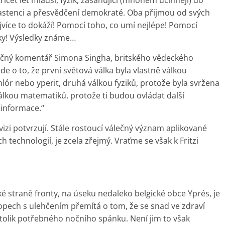
vlastenci a přesvědčení demokraté. Oba přijmou od svých
ejvíce to dokáží! Pomocí toho, co umí nejlépe! Pomocí
ky! Výsledky známe…
íznačný komentář Simona Singha, britského vědeckého
de o to, že první světová válka byla vlastně válkou
ór nebo yperit, druhá válkou fyziků, protože byla svržena
lkou matematiků, protože ti budou ovládat další
 informace.“
izi potvrzují. Stále rostoucí válečný význam aplikované
technologií, je zcela zřejmý. Vraťme se však k Fritzi
 straně fronty, na úseku nedaleko belgické obce Yprés, je
kopech s ulehčením přemítá o tom, že se snad ve zdraví
n tolik potřebného nočního spánku. Není jim to však