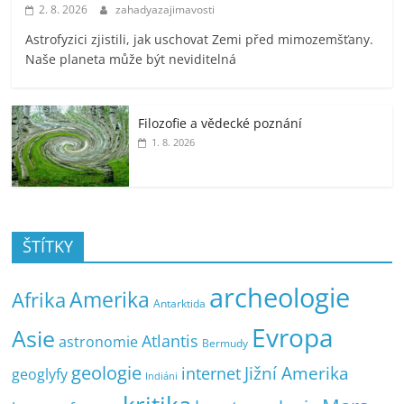
2. 8. 2026
zahadyazajimavosti
Astrofyzici zjistili, jak uschovat Zemi před mimozemšťany.
Naše planeta může být neviditelná
Filozofie a vědecké poznání
1. 8. 2026
ŠTÍTKY
archeologie
Amerika
Afrika
Antarktida
Evropa
Asie
Atlantis
astronomie
Bermudy
geologie
Jižní Amerika
internet
geoglyfy
Indiáni