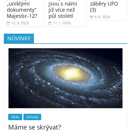
„uniklými
jsou s námi
záběry UFO
dokumenty“
již více než
(3)
Majestic-12?
půl století
6. 8. 2024
12. 9. 2023
11. 1. 2026
NOVINKY
Věda
Záhady
Máme se skrývat?