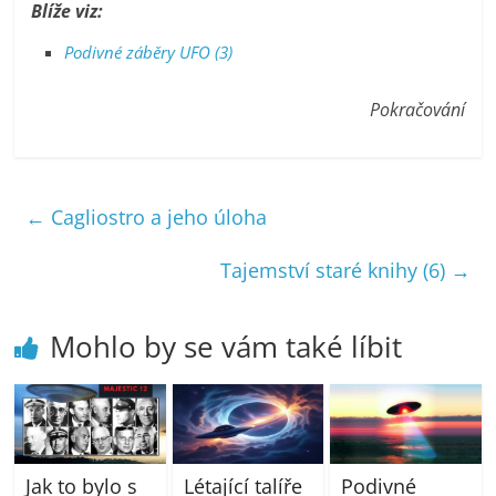
Blíže viz:
Podivné záběry UFO (3)
Pokračování
←
Cagliostro a jeho úloha
Tajemství staré knihy (6)
→
Mohlo by se vám také líbit
Jak to bylo s
Létající talíře
Podivné