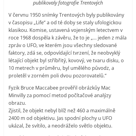
publikovaly fotografie Trentových
V červnu 1950 snímky Trentových byly publikovány
v časopisu „Life“ a od té doby se staly ufologickou
klasikou. Komise, ustavená vojenským letectvem v
roce 1968 dospěla k závěru, že to je „… jeden z mála
zpráv o UFO, ve kterém jsou všechny sledované
faktory, zdá se, odpovídající tvrzení, že neobvyklý
létající objekt byl stříbřitý, kovový, ve tvaru disku, o
10 metrech v průměru, byl umělého původz, a
proletěl v zorném poli dvou pozorovatelů.“
Fyzik Bruce Maccabee prověřil obrázkůy Mac
Minvilly za pomocí metod počítačové analýzy
obrazu.
Zjistil, že objekt nebyl blíž než 460 a maximálně
2400 m od objektivu. Jas spodní plochy u UFO
ukázal, že svítilo, a neodráželo světlo objektu.