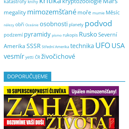
kritika
Mars
kryptozoologie
katastrofy
knihy
mimozemšťané
megality
moře
Měsíc
mumie
podvod
osobnosti
obři
planety
nálezy
Oceánie
pyramidy
Rusko
Severní
podzemí
rukopis
písmo
UFO
USA
SSSR
technika
Amerika
Střední Amerika
vesmír
živočichové
ČR
yetti
DOPORUČUJEME