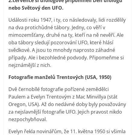
2.července si ufologové připomněli Den ufologů
nebo Světový den UFO.
Události roku 1947, i ty, co následovaly, lidi rozdělily
na dva protichůdné tábory. Jedny, co věří v
mimozemšťany, druhé na ty, kteří na ně nevěří. Ale
oba tábory sledují pozorování UFO, které hlásí
svědkové. A jsou to mnohdy naprosto záhadné
případy. Ale i bezohledné podvody. Připomeňme si
nejznámější z nich.
Fotografie manželů Trentových (USA, 1950)
Dvě černobílé fotografie pořízené zemědělci
Paulem a Evelyn Trentovým z Mac Minvillya (stát
Oregon, USA). Až do nedávné doby byly považovány
za nejslavnější fotografie UFO. Jejich pravost nikdo
nezpochybňoval.
Evelyn řekla novinářům, že 11. května 1950 si všimla