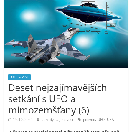
UFO a AAJ
Deset nejzajímavějších
setkání s UFO a
mimozemšťany (6)
,
,
19. 10. 2025
zahadyazajimavosti
podvod
UFO
USA