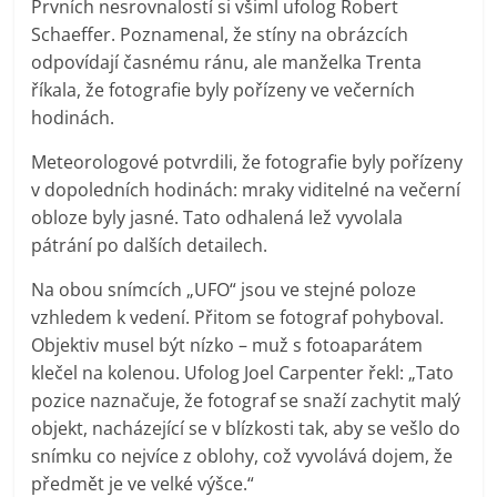
Prvních nesrovnalostí si všiml ufolog Robert
Schaeffer. Poznamenal, že stíny na obrázcích
odpovídají časnému ránu, ale manželka Trenta
říkala, že fotografie byly pořízeny ve večerních
hodinách.
Meteorologové potvrdili, že fotografie byly pořízeny
v dopoledních hodinách: mraky viditelné na večerní
obloze byly jasné. Tato odhalená lež vyvolala
pátrání po dalších detailech.
Na obou snímcích „UFO“ jsou ve stejné poloze
vzhledem k vedení. Přitom se fotograf pohyboval.
Objektiv musel být nízko – muž s fotoaparátem
klečel na kolenou. Ufolog Joel Carpenter řekl: „Tato
pozice naznačuje, že fotograf se snaží zachytit malý
objekt, nacházející se v blízkosti tak, aby se vešlo do
snímku co nejvíce z oblohy, což vyvolává dojem, že
předmět je ve velké výšce.“