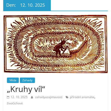
Den:
12. 10. 2025
Věda
Záhady
„Kruhy víl“
,
12. 10. 2025
zahadyazajimavosti
přírodní anomálie
živočichové