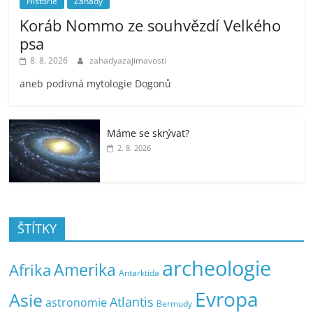
Historie
Záhady
Koráb Nommo ze souhvězdí Velkého
psa
8. 8. 2026
zahadyazajimavosti
aneb podivná mytologie Dogonů
Máme se skrývat?
2. 8. 2026
ŠTÍTKY
archeologie
Amerika
Afrika
Antarktida
Evropa
Asie
Atlantis
astronomie
Bermudy