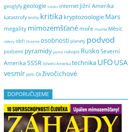
geologie
Jižní Amerika
internet
geoglyfy
Indiáni
kritika
Mars
kryptozoologie
katastrofy
knihy
mimozemšťané
megality
moře
Měsíc
mumie
podvod
osobnosti
obři
planety
nálezy
Oceánie
pyramidy
Rusko
Severní
podzemí
rukopis
písmo
UFO
USA
SSSR
technika
Amerika
Střední Amerika
vesmír
živočichové
ČR
yetti
DOPORUČUJEME