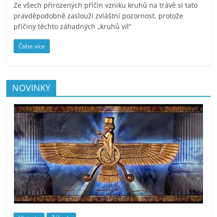
Ze všech přirozených příčin vzniku kruhů na trávě si tato
pravděpodobně zaslouží zvláštní pozornost, protože
příčiny těchto záhadných „kruhů víl“
Čtěte více
NOVINKY