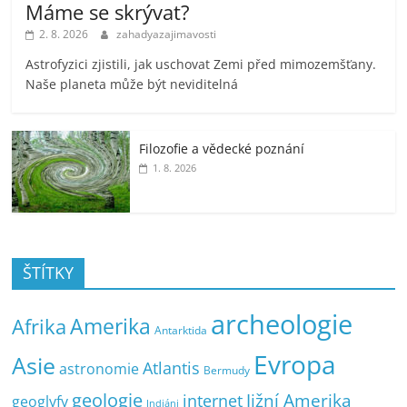
Máme se skrývat?
2. 8. 2026
zahadyazajimavosti
Astrofyzici zjistili, jak uschovat Zemi před mimozemšťany.
Naše planeta může být neviditelná
Filozofie a vědecké poznání
1. 8. 2026
ŠTÍTKY
archeologie
Amerika
Afrika
Antarktida
Evropa
Asie
Atlantis
astronomie
Bermudy
geologie
Jižní Amerika
internet
geoglyfy
Indiáni