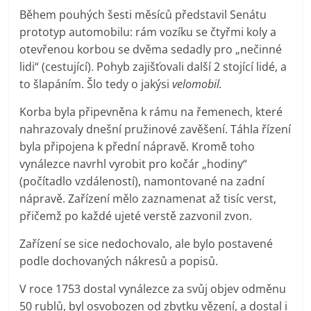
Během pouhých šesti měsíců představil Senátu
prototyp automobilu: rám vozíku se čtyřmi koly a
otevřenou korbou se dvěma sedadly pro „nečinné
lidi“ (cestující). Pohyb zajišťovali další 2 stojící lidé, a
to šlapáním. Šlo tedy o jakýsi
velomobil.
Korba byla připevněna k rámu na řemenech, které
nahrazovaly dnešní pružinové zavěšení. Táhla řízení
byla připojena k přední nápravě. Kromě toho
vynálezce navrhl vyrobit pro kočár „hodiny“
(počítadlo vzdáleností), namontované na zadní
nápravě. Zařízení mělo zaznamenat až tisíc verst,
přičemž po každé ujeté verstě zazvonil zvon.
Zařízení se sice nedochovalo, ale bylo postavené
podle dochovaných nákresů a popisů.
V roce 1753 dostal vynálezce za svůj objev odměnu
50 rublů, byl osvobozen od zbytku vězení, a dostal i