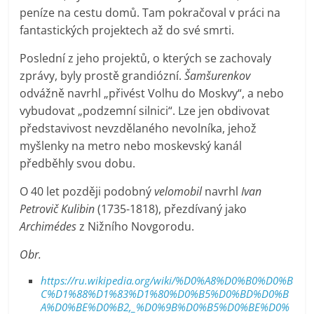
peníze na cestu domů. Tam pokračoval v práci na
fantastických projektech až do své smrti.
Poslední z jeho projektů, o kterých se zachovaly
zprávy, byly prostě grandiózní.
Šamšurenkov
odvážně navrhl „přivést Volhu do Moskvy“, a nebo
vybudovat „podzemní silnici“. Lze jen obdivovat
představivost nevzdělaného nevolníka, jehož
myšlenky na metro nebo moskevský kanál
předběhly svou dobu.
O 40 let později podobný
velomobil
navrhl
Ivan
Petrovič Kulibin
(1735-1818), přezdívaný jako
Archimédes
z Nižního Novgorodu.
Obr.
https://ru.wikipedia.org/wiki/%D0%A8%D0%B0%D0%B
C%D1%88%D1%83%D1%80%D0%B5%D0%BD%D0%B
A%D0%BE%D0%B2,_%D0%9B%D0%B5%D0%BE%D0%