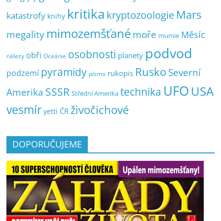
kritika
Mars
kryptozoologie
katastrofy
knihy
mimozemšťané
megality
moře
Měsíc
mumie
podvod
osobnosti
obři
planety
nálezy
Oceánie
pyramidy
Rusko
Severní
podzemí
rukopis
písmo
UFO
USA
SSSR
technika
Amerika
Střední Amerika
vesmír
živočichové
ČR
yetti
DOPORUČUJEME