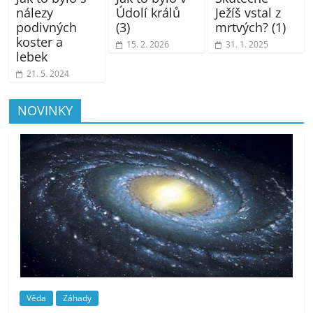
nálezy
Údolí králů
Ježíš vstal z
podivných
(3)
mrtvých? (1)
koster a
15. 2. 2026
31. 1. 2025
lebek
21. 5. 2024
NOVINKY
Věda
Záhady