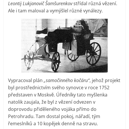
Leontij Lukjanovič Šamšurenkov
střídal různá vězení.
Ale i tam maloval a vymýšlel různé vynálezy.
Vypracoval plán
„samočinného kočáru“
, jehož projekt
byl prostřednictvím svého synovce v roce 1752
představen v Moskvě. Úředníky tato myšlenka
natolik zaujala, že byl z vězení odvezen v
doprovodu přiděleného vojáka přímo do
Petrohradu. Tam dostal pokoj, nářadí, tým
řemeslníků a 10 kopějek denně na stravu.