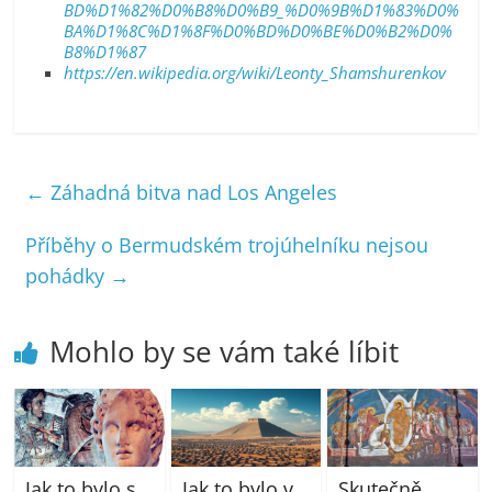
BD%D1%82%D0%B8%D0%B9_%D0%9B%D1%83%D0%
BA%D1%8C%D1%8F%D0%BD%D0%BE%D0%B2%D0%
B8%D1%87
https://en.wikipedia.org/wiki/Leonty_Shamshurenkov
←
Záhadná bitva nad Los Angeles
Příběhy o Bermudském trojúhelníku nejsou
pohádky
→
Mohlo by se vám také líbit
Jak to bylo s
Jak to bylo v
Skutečně