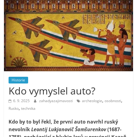
Historie
Kdo vymyslel auto?
,
,
6. 9. 2025
zahadyazajimavosti
archeologie
osobnosti
,
Rusko
technika
Kdo by to byl řekl, že první auto navrhl ruský
nevolník
Leontij Lukjanovič Šamšurenkov
(1687-
1758), pocházející z hlubin lesů v provincii Kazaň,