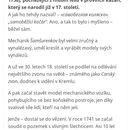
který se narodil již v 17. století.
A jak ho tehdy nazval? –
«самобеглая коляска».
„samoběžící kočár“
. Ano, a tak to bylo i myšleno –
běžel sám.
Mechanik
Šamšurenkov
byl velmi zručný a
vynalézavý, uměl kreslit a vyrábět modely svých
vynálezů.
A už ve 30. letech 18. století se podílel na odlévání
největšího zvonu na světě – známého jako
Carský
zvon
, dodnes k vidění v Kremlu.
A pak začal stavět model mechanického vozíku,
pohybujícího se bez koňského postroje, jen díky
svalové síle lidí, kteří na něm jeli.
Jenže – dostal se do vězení. V roce 1741 se začal
soudit o pozemek s vlivným šlechticem. Asi 10 let