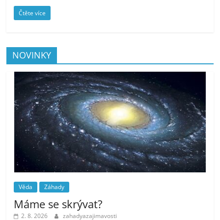
Čtěte více
NOVINKY
Věda
Záhady
Máme se skrývat?
2. 8. 2026
zahadyazajimavosti