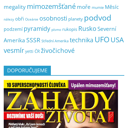
mimozemšťané
megality
moře
Měsíc
mumie
podvod
osobnosti
obři
planety
nálezy
Oceánie
pyramidy
Rusko
Severní
podzemí
rukopis
písmo
UFO
USA
SSSR
technika
Amerika
Střední Amerika
vesmír
živočichové
ČR
yetti
DOPORUČUJEME