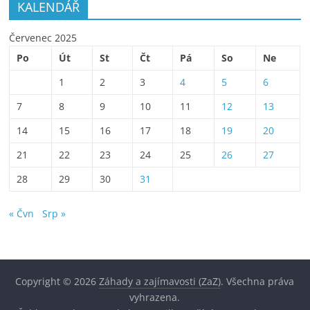
KALENDÁŘ
Červenec 2025
Po
Út
St
Čt
Pá
So
Ne
1
2
3
4
5
6
7
8
9
10
11
12
13
14
15
16
17
18
19
20
21
22
23
24
25
26
27
28
29
30
31
« Čvn
Srp »
Copyright © 2026
Záhady a zajímavosti (ZaZ)
. Všechna práva
vyhrazena.