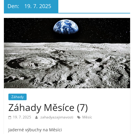
Den:
19. 7. 2025
Záhady
Záhady Měsíce (7)
19. 7. 2025
zahadyazajimavosti
Měsíc
Jaderné výbuchy na Měsíci