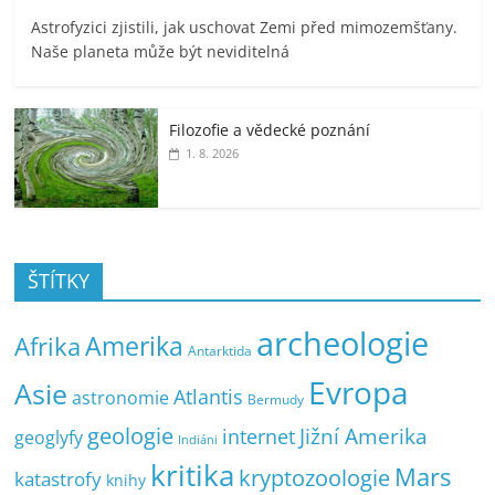
Astrofyzici zjistili, jak uschovat Zemi před mimozemšťany.
Naše planeta může být neviditelná
Filozofie a vědecké poznání
1. 8. 2026
ŠTÍTKY
archeologie
Amerika
Afrika
Antarktida
Evropa
Asie
Atlantis
astronomie
Bermudy
geologie
Jižní Amerika
internet
geoglyfy
Indiáni
kritika
Mars
kryptozoologie
katastrofy
knihy