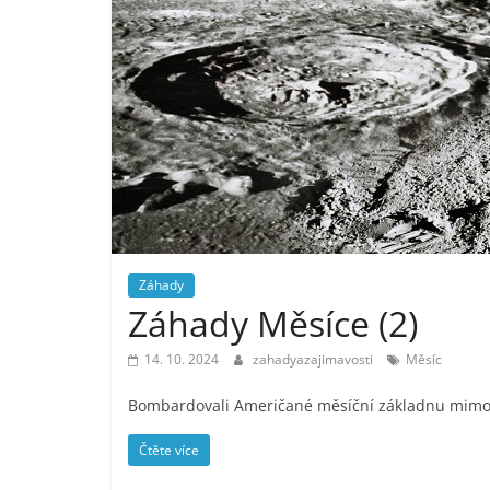
Záhady
Záhady Měsíce (2)
14. 10. 2024
zahadyazajimavosti
Měsíc
Bombardovali Američané měsíční základnu mim
Čtěte více