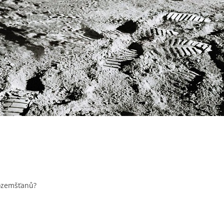
ozemšťanů?