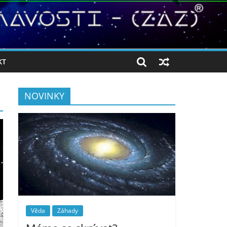
KT
NOVINKY
Věda
Záhady