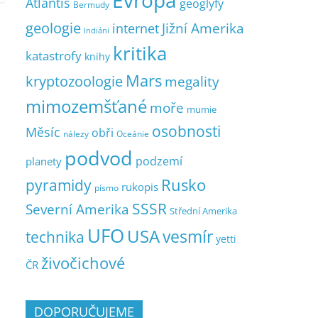
Evropa
Atlantis
geoglyfy
Bermudy
geologie
Jižní Amerika
internet
Indiáni
kritika
katastrofy
knihy
Mars
kryptozoologie
megality
mimozemšťané
moře
mumie
osobnosti
Měsíc
obři
nálezy
Oceánie
podvod
podzemí
planety
pyramidy
Rusko
rukopis
písmo
SSSR
Severní Amerika
Střední Amerika
UFO
USA
vesmír
technika
yetti
živočichové
ČR
DOPORUČUJEME