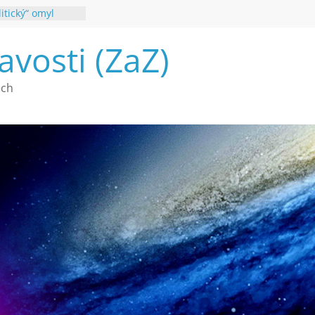
itický“ omyl
é poznání
avosti (ZaZ)
a webu Záhady
2026
vé vymírání na
ech