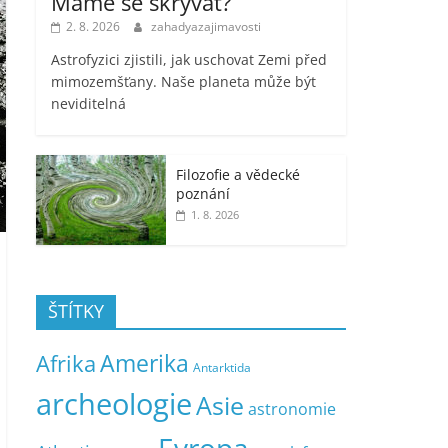
Máme se skrývat?
2. 8. 2026
zahadyazajimavosti
Astrofyzici zjistili, jak uschovat Zemi před
mimozemšťany. Naše planeta může být
neviditelná
Filozofie a vědecké
poznání
1. 8. 2026
ŠTÍTKY
Amerika
Afrika
Antarktida
archeologie
Asie
astronomie