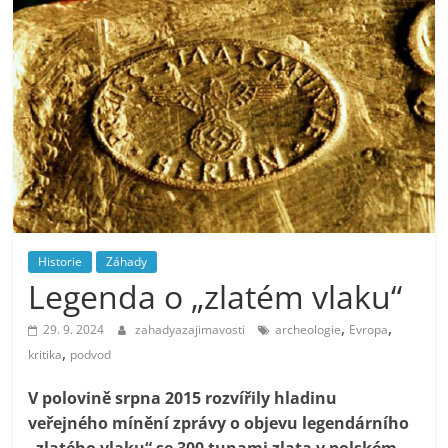
Historie
Záhady
Legenda o „zlatém vlaku“
,
,
29. 9. 2024
zahadyazajimavosti
archeologie
Evropa
,
kritika
podvod
V polovině srpna 2015 rozvířily hladinu
veřejného mínění zprávy o objevu legendárního
„zlatého vlaku“ se 300 tunami zlata v polském