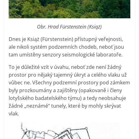
Obr. Hrad Fürstenstein (Książ)
Dnes je Książ (Fürstenstein) přístupný veřejnosti,
ale nikoli systém podzemních chodeb, neboť jsou
tam umístěny senzory seismologické laboratoře.
To je důležité vzít v úvahu, neboť zde není žádný
prostor pro nějaký tajemný úkryt a celého vlaku už
vůbec ne. Všechny podzemní prostory pod zámkem
byly prozkoumány a zajištěny (opakovaně i členy
lotyšského badatelského týmu) a tedy neobsahuje
žádné „neznámé“ tunely, které by mohly skrývat
vlak.