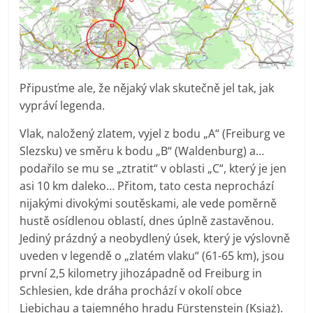
Připusťme ale, že nějaký vlak skutečně jel tak, jak
vypráví legenda.
Vlak, naložený zlatem, vyjel z bodu „A“ (Freiburg ve
Slezsku) ve směru k bodu „B“ (Waldenburg) a…
podařilo se mu se „ztratit“ v oblasti „C“, který je jen
asi 10 km daleko… Přitom, tato cesta neprochází
nijakými divokými soutěskami, ale vede poměrně
hustě osídlenou oblastí, dnes úplně zastavěnou.
Jediný prázdný a neobydlený úsek, který je výslovně
uveden v legendě o „zlatém vlaku“ (61-65 km), jsou
první 2,5 kilometry jihozápadně od Freiburg in
Schlesien, kde dráha prochází v okolí obce
Liebichau a tajemného hradu Fürstenstein (Książ).