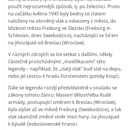
použít nejrozumnější způsob, tj. po železnici. Proto
na začátku května 1945 byly bedny se zlatem
naloženy na obrněný vlak a odvezeny z města, do
blízkosti města Freiburg ve Slezsku (Freiburg in
Schlesien, dnes Swiebodzice), nacházející se 54 km
na jihozápad od Breslau (Wroclaw).
V různých zdrojích se lze setkat s dalšími, někdy
částečně protichůdnými „modifikacemi“ této
legendy – například, že „zlatý vlak“ buď stál na depu,
nebo jel cestou k hradu Fürstenstein (polsky Książ).
Dále se legenda rozvíjí předvídatelně v souladu se
zákony tohoto žánru: Masivní dělostřelba Rudé
armády, postupující směrem k Breslau (Wroclaw),
byla slyšet až ve městě Freiburg (Swiebodzice), a tak
vlak okamžitě změnil směr mezi hory, na jihozápad
k bývalé československé hranici.