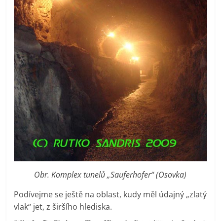
Obr. Komplex tunelů „Sauferhofer“ (Osovka)
Podívejme se ještě na oblast, kudy měl údajný „zlatý
vlak“ jet, z širšího hlediska.