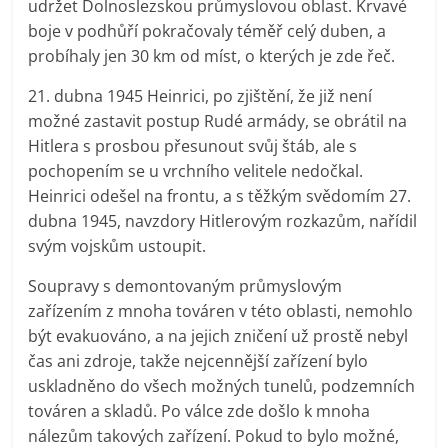
udržet Dolnoslezskou průmyslovou oblast. Krvavé
boje v podhůří pokračovaly téměř celý duben, a
probíhaly jen 30 km od míst, o kterých je zde řeč.
21. dubna 1945 Heinrici, po zjištění, že již není
možné zastavit postup Rudé armády, se obrátil na
Hitlera s prosbou přesunout svůj štáb, ale s
pochopením se u vrchního velitele nedočkal.
Heinrici odešel na frontu, a s těžkým svědomím 27.
dubna 1945, navzdory Hitlerovým rozkazům, nařídil
svým vojskům ustoupit.
Soupravy s demontovaným průmyslovým
zařízením z mnoha továren v této oblasti, nemohlo
být evakuováno, a na jejich zničení už prostě nebyl
čas ani zdroje, takže nejcennější zařízení bylo
uskladněno do všech možných tunelů, podzemních
továren a skladů. Po válce zde došlo k mnoha
nálezům takových zařízení. Pokud to bylo možné,