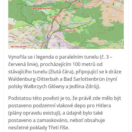
Vynořila se i legenda o paralelním tunelu (č. 3 –
červená linie), procházejícím 100 metrů od
stávajícího tunelu (žlutá čára), připojující se k dráze
Waldenburg-Ditterbah a Bad Sarlottenbrün (nyní
polsky Wałbrzych Główny a Jedlina-Zdrój).
Podstatou této pověsti je to, že právě zde mělo být
postaveno podzemní vlakové depo pro Hitlera
(plány opravdu existují), a údajně bylo také
postaveno a zamaskováno, neboť obsahuje
nesčetné poklady Třetí říše.