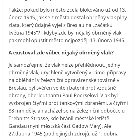
Takže: pokud bylo město zcela blokováno už od 13.
února 1945, jak se z města dostal obrněný vlak plný
zlata, který údajně vyjel z Breslau na „začátku
května 1945“? I kdyby zde byl nějaký obrněný vlak,
pak mohl opustit město nejpozději 13. února 1945.
A existoval zde vůbec nějaký obrněný vlak?
Je samozřejmé, že vlak nelze přehlédnout. Jediný
obrněný vlak, urychleně vytvořený v rámci přípravy
na obléhání v železniční opravárenské továrně v
Breslau, byl svěřen veliteli baterií protivzdušné
obrany, oberleutnantu Paul Poerselovi. Vlak byl
vyzbrojen čtyřmi protitankovými zbraněmi, a čtyřmi
88 mm děly, a nacházel se na železniční odbočce u
Trebnitts Strasse, kde bránil městské letiště
Gandau (nyní městská část Gadow Mały). Ale
27.dubna 1945 (podle jiných zdrojů, už 1. dubna