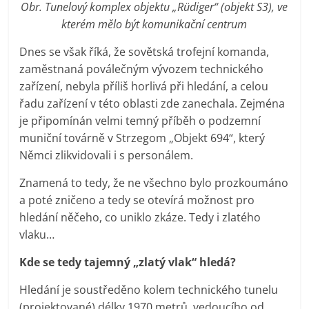
Obr. Tunelový komplex objektu „Rüdiger“ (objekt S3), ve
kterém mělo být komunikační centrum
Dnes se však říká, že sovětská trofejní komanda,
zaměstnaná poválečným vývozem technického
zařízení, nebyla příliš horlivá při hledání, a celou
řadu zařízení v této oblasti zde zanechala. Zejména
je připomínán velmi temný příběh o podzemní
muniční továrně v Strzegom „Objekt 694“, který
Němci zlikvidovali i s personálem.
Znamená to tedy, že ne všechno bylo prozkoumáno
a poté zničeno a tedy se otevírá možnost pro
hledání něčeho, co uniklo zkáze. Tedy i zlatého
vlaku…
Kde se tedy tajemný „zlatý vlak“ hledá?
Hledání je soustředěno kolem technického tunelu
(projektované) délky 1970 metrů, vedoucího od