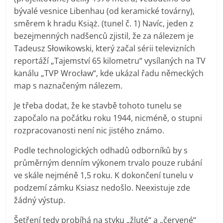
bývalé vesnice Libenhau (od keramické továrny),
směrem k hradu Książ. (tunel č. 1) Navíc, jeden z
bezejmenných nadšenců zjistil, že za nálezem je
Tadeusz Słowikowski, který začal sérii televizních
reportáží „Tajemství 65 kilometru“ vysílaných na TV
kanálu „TVP Wrocław“, kde ukázal řadu německých
map s naznačeným nálezem.
Je třeba dodat, že ke stavbě tohoto tunelu se
započalo na počátku roku 1944, nicméně, o stupni
rozpracovanosti není nic jistého známo.
Podle technologických odhadů odborníků by s
průměrným denním výkonem trvalo pouze rubání
ve skále nejméně 1,5 roku. K dokončení tunelu v
podzemí zámku Ksiasz nedošlo. Neexistuje zde
žádný výstup.
Šetření tedy probíhá na styku „žluté“ a „červené“