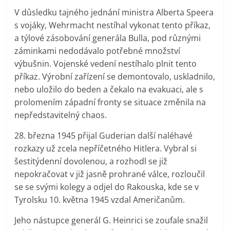
V důsledku tajného jednání ministra Alberta Speera
s vojáky, Wehrmacht nestíhal vykonat tento příkaz,
a týlové zásobování generála Bulla, pod různými
záminkami nedodávalo potřebné množství
výbušnin. Vojenské vedení nestíhalo plnit tento
příkaz. Výrobní zařízení se demontovalo, uskladnilo,
nebo uložilo do beden a čekalo na evakuaci, ale s
prolomením západní fronty se situace změnila na
nepředstavitelný chaos.
28. března 1945 přijal Guderian další naléhavé
rozkazy už zcela nepříčetného Hitlera. Vybral si
šestitýdenní dovolenou, a rozhodl se již
nepokračovat v již jasně prohrané válce, rozloučil
se se svými kolegy a odjel do Rakouska, kde se v
Tyrolsku 10. května 1945 vzdal Američanům.
Jeho nástupce generál G. Heinrici se zoufale snažil