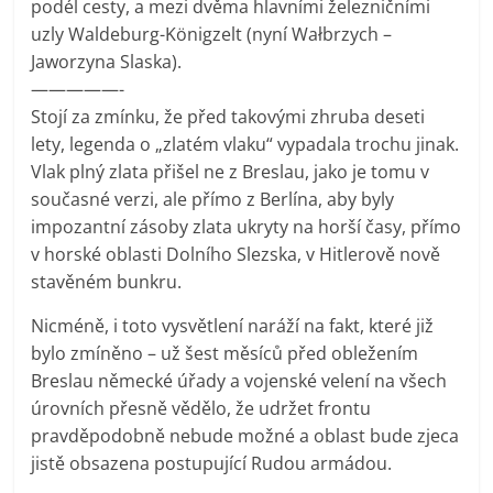
podél cesty, a mezi dvěma hlavními železničními
uzly Waldeburg-Königzelt (nyní Wałbrzych –
Jaworzyna Slaska).
—————-
Stojí za zmínku, že před takovými zhruba deseti
lety, legenda o „zlatém vlaku“ vypadala trochu jinak.
Vlak plný zlata přišel ne z Breslau, jako je tomu v
současné verzi, ale přímo z Berlína, aby byly
impozantní zásoby zlata ukryty na horší časy, přímo
v horské oblasti Dolního Slezska, v Hitlerově nově
stavěném bunkru.
Nicméně, i toto vysvětlení naráží na fakt, které již
bylo zmíněno – už šest měsíců před obležením
Breslau německé úřady a vojenské velení na všech
úrovních přesně vědělo, že udržet frontu
pravděpodobně nebude možné a oblast bude zjeca
jistě obsazena postupující Rudou armádou.