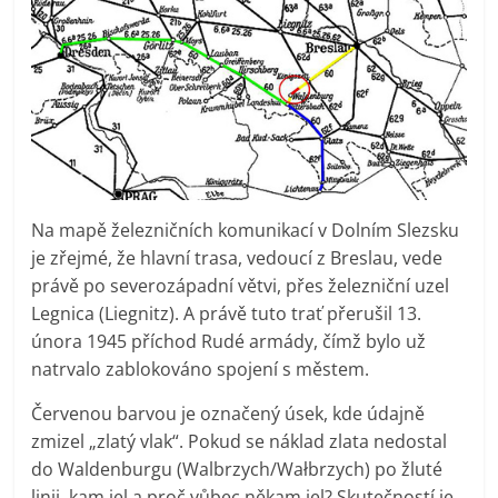
Na mapě železničních komunikací v Dolním Slezsku
je zřejmé, že hlavní trasa, vedoucí z Breslau, vede
právě po severozápadní větvi, přes železniční uzel
Legnica (Liegnitz). A právě tuto trať přerušil 13.
února 1945 příchod Rudé armády, čímž bylo už
natrvalo zablokováno spojení s městem.
Červenou barvou je označený úsek, kde údajně
zmizel „zlatý vlak“. Pokud se náklad zlata nedostal
do Waldenburgu (Walbrzych/Wałbrzych) po žluté
linii, kam jel a proč vůbec někam jel? Skutečností je,