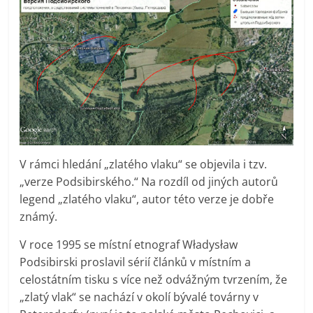
V rámci hledání „zlatého vlaku“ se objevila i tzv.
„verze Podsibirského.“ Na rozdíl od jiných autorů
legend „zlatého vlaku“, autor této verze je dobře
známý.
V roce 1995 se místní etnograf Władysław
Podsibirski proslavil sérií článků v místním a
celostátním tisku s více než odvážným tvrzením, že
„zlatý vlak“ se nachází v okolí bývalé továrny v