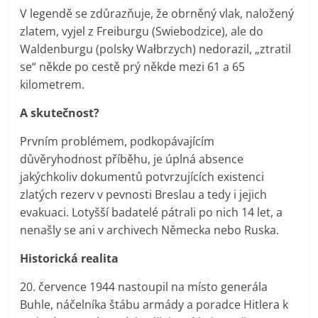
V legendě se zdůrazňuje, že obrněný vlak, naložený
zlatem, vyjel z Freiburgu (Swiebodzice), ale do
Waldenburgu (polsky Wałbrzych) nedorazil, „ztratil
se“ někde po cestě prý někde mezi 61 a 65
kilometrem.
A skutečnost?
Prvním problémem, podkopávajícím
důvěryhodnost příběhu, je úplná absence
jakýchkoliv dokumentů potvrzujících existenci
zlatých rezerv v pevnosti Breslau a tedy i jejich
evakuaci. Lotyšší badatelé pátrali po nich 14 let, a
nenašly se ani v archivech Německa nebo Ruska.
Historická realita
20. července 1944 nastoupil na místo generála
Buhle, náčelníka štábu armády a poradce Hitlera k