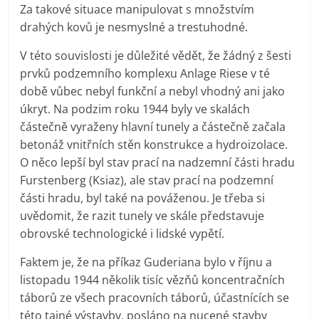
Za takové situace manipulovat s množstvím
drahých kovů je nesmyslné a trestuhodné.
V této souvislosti je důležité vědět, že žádný z šesti
prvků podzemního komplexu Anlage Riese v té
době vůbec nebyl funkční a nebyl vhodný ani jako
úkryt. Na podzim roku 1944 byly ve skalách
částečně vyraženy hlavní tunely a částečně začala
betonáž vnitřních stěn konstrukce a hydroizolace.
O něco lepší byl stav prací na nadzemní části hradu
Furstenberg (Ksiaz), ale stav prací na podzemní
části hradu, byl také na pováženou. Je třeba si
uvědomit, že razit tunely ve skále představuje
obrovské technologické i lidské vypětí.
Faktem je, že na příkaz Guderiana bylo v říjnu a
listopadu 1944 několik tisíc vězňů koncentračních
táborů ze všech pracovních táborů, účastnících se
této tajné výstavby, posláno na nucené stavby