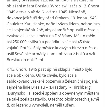
obležení města Breslau (Wroclaw), začalo 13. února
1945 a trvalo až do 6. května 1945. Nicméně,
dokonce ještě tři dny před útokem, 19. ledna 1945,
Gauleiter Karl Hanke, nařídil všem lidem, nehodícím
se k vojenské službě, aby okamžitě opustili město a
evakuovali se ve směru na Drážďany. Město mělo
asi 250.000 civilistů a posádku o síle asi 45 tisíc
vojáků. Poté začaly měsíce krvavých bitev o město a
úsilí Sovětské armády zlomit obranu z boků a vzít
Breslau do obklíčení.
K 13. únoru 1945 past úplně sklapla, město bylo
zcela obklíčeno. Od té chvíle, bylo zcela
zablokováno veškeré pozemní a železniční spojení,
zejména linie Breslau – (Drážďany) – Hirshberg
(Durynsko), a letecké spojení s opevněným městem
se také zcela zastavilo. O těchto okolnostech zjevně
ti, co legendu vymysleli, neměli tušení.