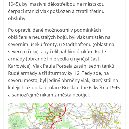
1945), byl masivní dělostřelbou na městskou
čerpací stanici vlak poškozen a ztratil třetinu
obsluhy.
Po opravě, dané možnostmi v podmínkách
obklíčení a neustálých bojů, byl vlak umístěn na
severním úseku fronty, u Stadthaftenu (oblast na
severu u řeky), aby čelil náhlým útokům Rudé
armády (obranné linie vedla u nynější části
Karłowice). Vlak Paula Porsela zasáhl sedm tanků
Rudé armády a tři šturmoviky Il 2. Tedy zde, na
severu města, byl jediný obrněný vlak, který stál na
kolejích až do kapitulace Breslau dne 6. května 1945
a samozřejmě nikam z města neodjel.