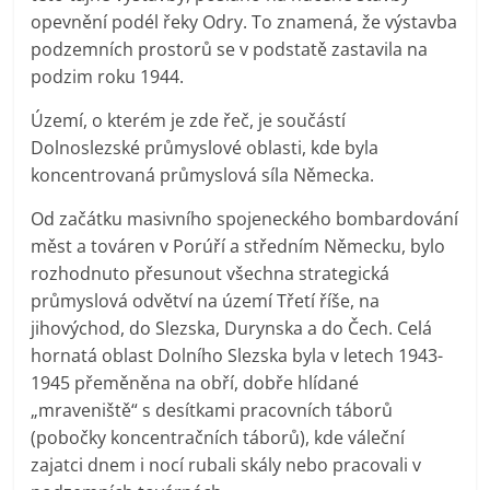
opevnění podél řeky Odry. To znamená, že výstavba
podzemních prostorů se v podstatě zastavila na
podzim roku 1944.
Území, o kterém je zde řeč, je součástí
Dolnoslezské průmyslové oblasti, kde byla
koncentrovaná průmyslová síla Německa.
Od začátku masivního spojeneckého bombardování
měst a továren v Porúří a středním Německu, bylo
rozhodnuto přesunout všechna strategická
průmyslová odvětví na území Třetí říše, na
jihovýchod, do Slezska, Durynska a do Čech. Celá
hornatá oblast Dolního Slezska byla v letech 1943-
1945 přeměněna na obří, dobře hlídané
„mraveniště“ s desítkami pracovních táborů
(pobočky koncentračních táborů), kde váleční
zajatci dnem i nocí rubali skály nebo pracovali v