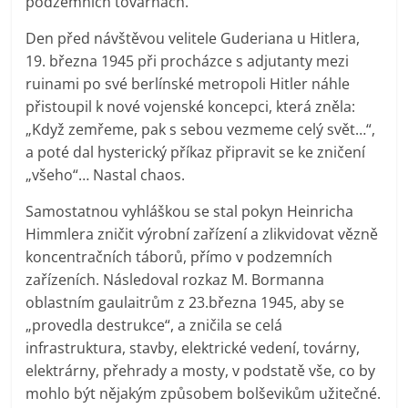
podzemních továrnách.
Den před návštěvou velitele Guderiana u Hitlera,
19. března 1945 při procházce s adjutanty mezi
ruinami po své berlínské metropoli Hitler náhle
přistoupil k nové vojenské koncepci, která zněla:
„Když zemřeme, pak s sebou vezmeme celý svět…“,
a poté dal hysterický příkaz připravit se ke zničení
„všeho“… Nastal chaos.
Samostatnou vyhláškou se stal pokyn Heinricha
Himmlera zničit výrobní zařízení a zlikvidovat vězně
koncentračních táborů, přímo v podzemních
zařízeních. Následoval rozkaz M. Bormanna
oblastním gaulaitrům z 23.března 1945, aby se
„provedla destrukce“, a zničila se celá
infrastruktura, stavby, elektrické vedení, továrny,
elektrárny, přehrady a mosty, v podstatě vše, co by
mohlo být nějakým způsobem bolševikům užitečné.