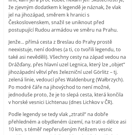
že zjevným dodatkem k legendě je náznak, že vlak
jel na jihozápad, směrem k hranici s
Československem, snažil se uniknout před
postupující Rudou armádou ve směru na Prahu.
Jenže… přímá cesta z Breslau do Prahy prostě
neexistuje, není dodnes (a ti, co tvořili legendu, to
také asi nevěděli). Všechny cesty na západ vedou na
Drážďany, přes hlavní uzel Legnica, který lze „objet“
jihozápadní větví přes železniční uzel Görlitz – tj.
zelená linie, vedoucí přes Waldenburg (Wałbrzych).
Po modré čáře na jihovýchod to není možné,
jednoduše proto, že je to slepá cesta, která končila
v horské vesnici Lichtenau (dnes Lichkov v ČR).
Podle legendy se tedy vlak „ztratil“ na dobře
přehledném a obydleném území, na trati o délce asi
10 km, s téměř nepřerušeným řetězem vesnic