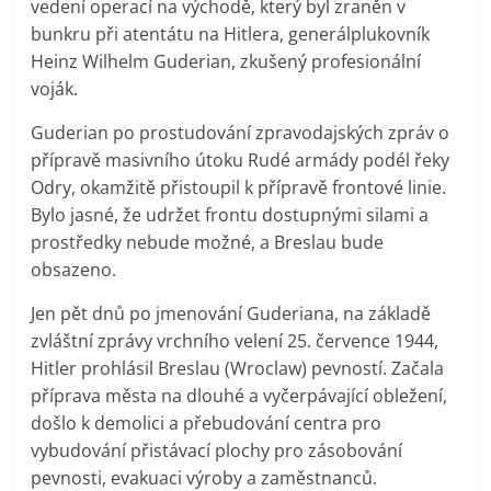
vedení operací na východě, který byl zraněn v
bunkru při atentátu na Hitlera, generálplukovník
Heinz Wilhelm Guderian, zkušený profesionální
voják.
Guderian po prostudování zpravodajských zpráv o
přípravě masivního útoku Rudé armády podél řeky
Odry, okamžitě přistoupil k přípravě frontové linie.
Bylo jasné, že udržet frontu dostupnými silami a
prostředky nebude možné, a Breslau bude
obsazeno.
Jen pět dnů po jmenování Guderiana, na základě
zvláštní zprávy vrchního velení 25. července 1944,
Hitler prohlásil Breslau (Wroclaw) pevností. Začala
příprava města na dlouhé a vyčerpávající obležení,
došlo k demolici a přebudování centra pro
vybudování přistávací plochy pro zásobování
pevnosti, evakuaci výroby a zaměstnanců.