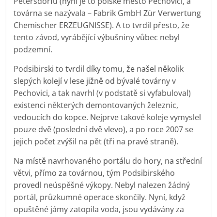
Petersdorfu (nyní je to polské město Pechovici, a
továrna se nazývala – Fabrik GmbH Zür Verwertung
Chemischer ERZEUGNISSE). A to tvrdil přesto, že
tento závod, vyrábějící výbušniny vůbec nebyl
podzemní.
Podsibirski to tvrdil díky tomu, že našel několik
slepých kolejí v lese jižně od bývalé továrny v
Pechovici, a tak navrhl (v podstatě si vyfabuloval)
existenci některých demontovaných železnic,
vedoucích do kopce. Nejprve takové koleje vymyslel
pouze dvě (poslední dvě vlevo), a po roce 2007 se
jejich počet zvýšil na pět (tři na pravé straně).
Na místě navrhovaného portálu do hory, na střední
větvi, přímo za továrnou, tým Podsibirského
provedl neúspěšné výkopy. Nebyl nalezen žádný
portál, průzkumné operace skončily. Nyní, když
opuštěné jámy zatopila voda, jsou vydávány za