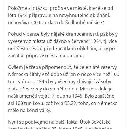
Položme si otázku: proč se ve městě, které se od
léta 1944 připravuje na nevyhnutelné obléhání,
uchovává 300 tun zlata další dlouhé měsíce?
Pokud v bance byly nějaké drahocennosti, pak byly
vyvezeny z města už dávno v červenci 1944, tj. více
než šest měsíců před začátkem obléhání, brzy po
začátku přípravy města na obranu.
Ovšem je třeba připomenout, že celé zlaté rezervy
Německa čítaly v té době už jen o něco více než 100
tun. V únoru 1945 byly všechny zbývající zásoby
zlata převezeny do solného dolu Merkers, kde je
našli američtí vojáci 7. dubna 1945. Bylo zajištěno
asi 100 tun kovu, což bylo 93,2% toho, co Německo
mělo na konci války.
Nyní se podívejme na další fakta. Útok Sovětské
armády byl zahájen 23. ledna 1945, ale skutečné