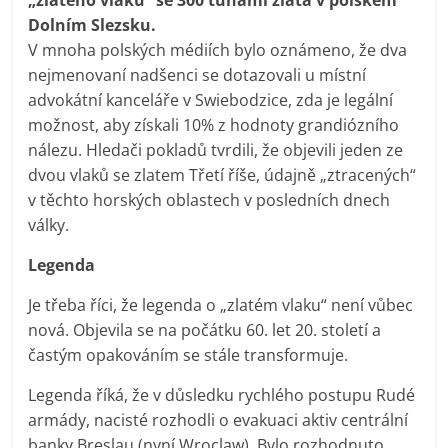
Dolním Slezsku.
V mnoha polských médiích bylo oznámeno, že dva
nejmenovaní nadšenci se dotazovali u místní
advokátní kanceláře v Swiebodzice, zda je legální
možnost, aby získali 10% z hodnoty grandiózního
nálezu. Hledači pokladů tvrdili, že objevili jeden ze
dvou vlaků se zlatem Třetí říše, údajně „ztracených“
v těchto horských oblastech v posledních dnech
války.
Legenda
Je třeba říci, že legenda o „zlatém vlaku“ není vůbec
nová. Objevila se na počátku 60. let 20. století a
častým opakováním se stále transformuje.
Legenda říká, že v důsledku rychlého postupu Rudé
armády, nacisté rozhodli o evakuaci aktiv centrální
banky Breslau (nyní Wroclaw). Bylo rozhodnuto