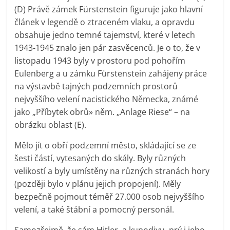
(D) Právě zámek Fürstenstein figuruje jako hlavní
článek v legendě o ztraceném vlaku, a opravdu
obsahuje jedno temné tajemství, které v letech
1943-1945 znalo jen pár zasvěcenců. Je o to, že v
listopadu 1943 byly v prostoru pod pohořím
Eulenberg a u zámku Fürstenstein zahájeny práce
na výstavbě tajných podzemních prostorů
nejvyššího velení nacistického Německa, známé
jako „Příbytek obrů» něm. „Anlage Riese“ – na
obrázku oblast (E).
Mělo jít o obří podzemní město, skládající se ze
šesti částí, vytesaných do skály. Byly různých
velikostí a byly umístěny na různých stranách hory
(později bylo v plánu jejich propojení). Měly
bezpečně pojmout téměř 27.000 osob nejvyššího
velení, a také štábní a pomocný personál.
Samozřejmě, že sám Hitler, a kupodivu, prý i jeho