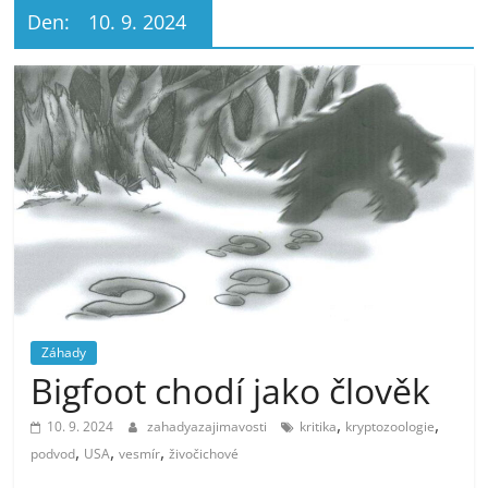
Den:
10. 9. 2024
Záhady
Bigfoot chodí jako člověk
,
,
10. 9. 2024
zahadyazajimavosti
kritika
kryptozoologie
,
,
,
podvod
USA
vesmír
živočichové