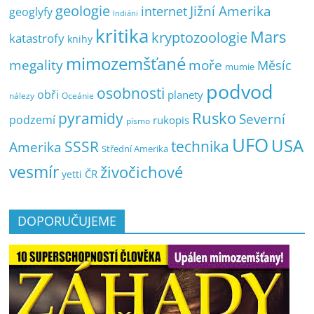
geologie
Jižní Amerika
internet
geoglyfy
Indiáni
kritika
Mars
kryptozoologie
katastrofy
knihy
mimozemšťané
megality
moře
Měsíc
mumie
podvod
osobnosti
obři
planety
nálezy
Oceánie
pyramidy
Rusko
Severní
podzemí
rukopis
písmo
UFO
USA
SSSR
technika
Amerika
Střední Amerika
vesmír
živočichové
ČR
yetti
DOPORUČUJEME