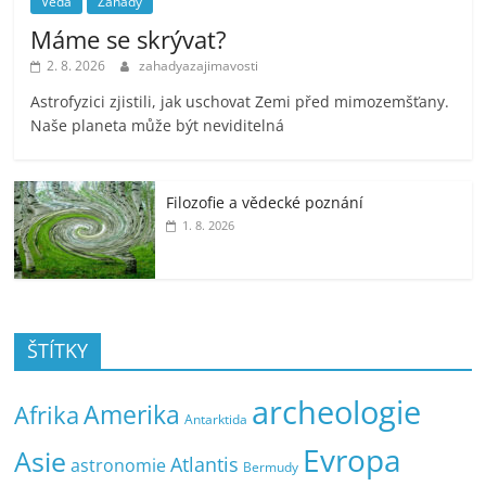
Věda
Záhady
Máme se skrývat?
2. 8. 2026
zahadyazajimavosti
Astrofyzici zjistili, jak uschovat Zemi před mimozemšťany.
Naše planeta může být neviditelná
Filozofie a vědecké poznání
1. 8. 2026
ŠTÍTKY
archeologie
Amerika
Afrika
Antarktida
Evropa
Asie
Atlantis
astronomie
Bermudy