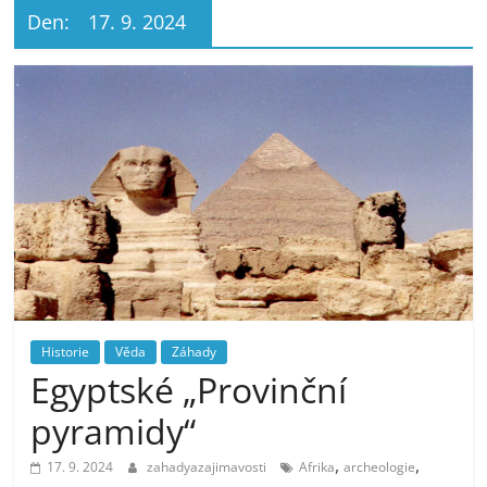
Den:
17. 9. 2024
Historie
Věda
Záhady
Egyptské „Provinční
pyramidy“
,
,
17. 9. 2024
zahadyazajimavosti
Afrika
archeologie