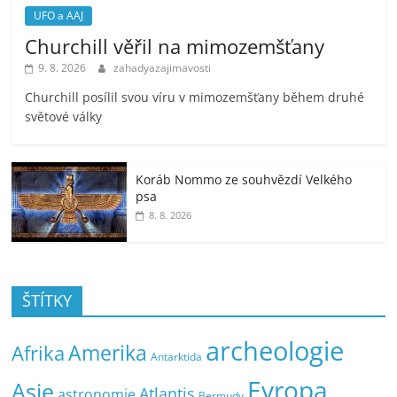
UFO a AAJ
Churchill věřil na mimozemšťany
9. 8. 2026
zahadyazajimavosti
Churchill posílil svou víru v mimozemšťany během druhé
světové války
Koráb Nommo ze souhvězdí Velkého
psa
8. 8. 2026
ŠTÍTKY
archeologie
Amerika
Afrika
Antarktida
Evropa
Asie
Atlantis
astronomie
Bermudy