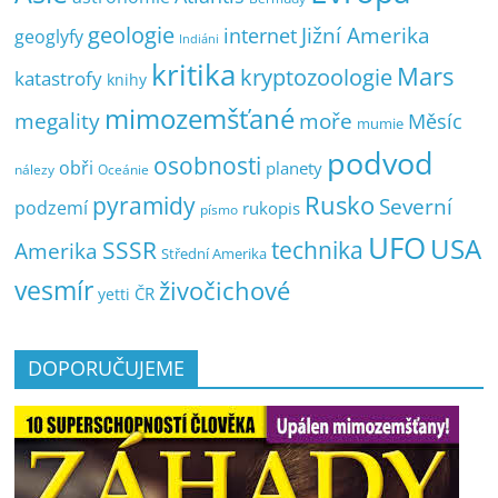
geologie
Jižní Amerika
internet
geoglyfy
Indiáni
kritika
Mars
kryptozoologie
katastrofy
knihy
mimozemšťané
megality
moře
Měsíc
mumie
podvod
osobnosti
obři
planety
nálezy
Oceánie
pyramidy
Rusko
Severní
podzemí
rukopis
písmo
UFO
USA
SSSR
technika
Amerika
Střední Amerika
vesmír
živočichové
ČR
yetti
DOPORUČUJEME