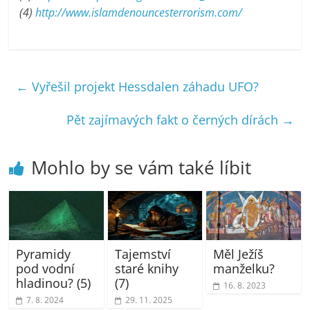
(4)
http://www.islamdenouncesterrorism.com/
←
Vyřešil projekt Hessdalen záhadu UFO?
Pět zajímavých fakt o černých dírách
→
Mohlo by se vám také líbit
Pyramidy
Tajemství
Měl Ježíš
pod vodní
staré knihy
manželku?
hladinou? (5)
(7)
16. 8. 2023
7. 8. 2024
29. 11. 2025