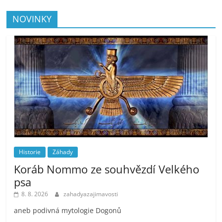
NOVINKY
Historie
Záhady
Koráb Nommo ze souhvězdí Velkého
psa
8. 8. 2026
zahadyazajimavosti
aneb podivná mytologie Dogonů