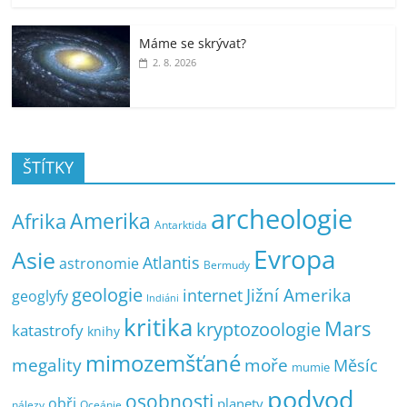
Máme se skrývat?
2. 8. 2026
ŠTÍTKY
archeologie
Amerika
Afrika
Antarktida
Evropa
Asie
Atlantis
astronomie
Bermudy
geologie
Jižní Amerika
internet
geoglyfy
Indiáni
kritika
Mars
kryptozoologie
katastrofy
knihy
mimozemšťané
megality
moře
Měsíc
mumie
podvod
osobnosti
obři
planety
nálezy
Oceánie