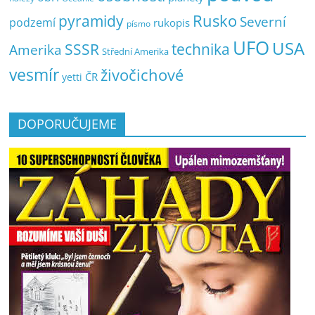
pyramidy
Rusko
Severní
podzemí
rukopis
písmo
UFO
USA
SSSR
technika
Amerika
Střední Amerika
vesmír
živočichové
ČR
yetti
DOPORUČUJEME