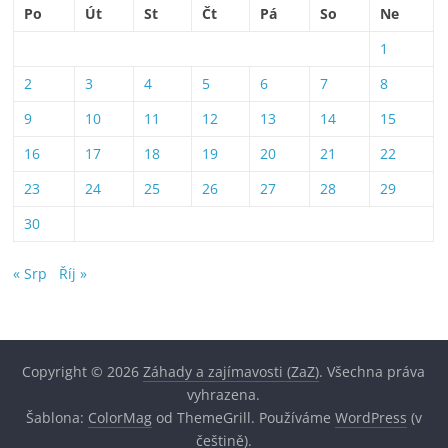
Po
Út
St
Čt
Pá
So
Ne
1
2
3
4
5
6
7
8
9
10
11
12
13
14
15
16
17
18
19
20
21
22
23
24
25
26
27
28
29
30
« Srp
Říj »
Copyright © 2026
Záhady a zajímavosti (ZaZ)
. Všechna práva
vyhrazena.
Šablona:
ColorMag
od ThemeGrill. Používáme
WordPress
(v
češtině).