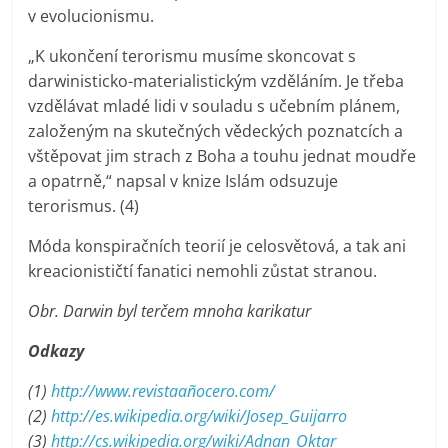
v evolucionismu.
„K ukončení terorismu musíme skoncovat s
darwinisticko-materialistickým vzděláním. Je třeba
vzdělávat mladé lidi v souladu s učebním plánem,
založeným na skutečných vědeckých poznatcích a
vštěpovat jim strach z Boha a touhu jednat moudře
a opatrně,“ napsal v knize Islám odsuzuje
terorismus. (4)
Móda konspiračních teorií je celosvětová, a tak ani
kreacionističtí fanatici nemohli zůstat stranou.
Obr. Darwin byl terčem mnoha karikatur
Odkazy
(1)
http://www.revistaañocero.com/
(2)
http://es.wikipedia.org/wiki/Josep_Guijarro
(3)
http://cs.wikipedia.org/wiki/Adnan_Oktar