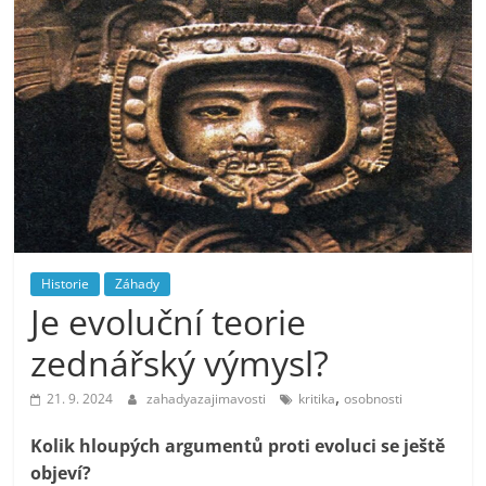
Historie
Záhady
Je evoluční teorie
zednářský výmysl?
,
21. 9. 2024
zahadyazajimavosti
kritika
osobnosti
Kolik hloupých argumentů proti evoluci se ještě
objeví?