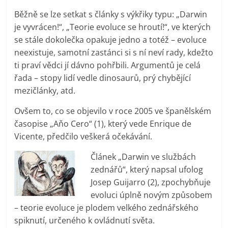
Běžně se lze setkat s články s výkřiky typu: „Darwin
je vyvrácen!“, „Teorie evoluce se hroutí!“, ve kterých
se stále dokolečka opakuje jedno a totéž – evoluce
neexistuje, samotní zastánci si s ní neví rady, kdežto
ti praví vědci jí dávno pohřbili. Argumentů je celá
řada – stopy lidí vedle dinosaurů, prý chybějící
mezičlánky, atd.
Ovšem to, co se objevilo v roce 2005 ve španělském
časopise „Aňo Cero“ (1), který vede Enrique de
Vicente, předčilo veškerá očekávání.
Článek „Darwin ve službách
zednářů“, který napsal ufolog
Josep Guijarro (2), zpochybňuje
evoluci úplně novým způsobem
– teorie evoluce je plodem velkého zednářského
spiknutí, určeného k ovládnutí světa.