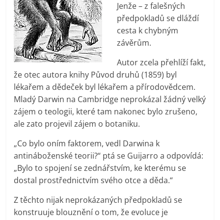
Jenže – z falešných
předpokladů se dláždí
cesta k chybným
závěrům.
Autor zcela přehlíží fakt,
že otec autora knihy Původ druhů (1859) byl
lékařem a dědeček byl lékařem a přírodovědcem.
Mladý Darwin na Cambridge neprokázal žádný velký
zájem o teologii, které tam nakonec bylo zrušeno,
ale zato projevil zájem o botaniku.
„Co bylo oním faktorem, vedl Darwina k
antináboženské teorii?“ ptá se Guijarro a odpovídá:
„Bylo to spojení se zednářstvím, ke kterému se
dostal prostřednictvím svého otce a děda.“
Z těchto nijak neprokázaných předpokladů se
konstruuje blouznění o tom, že evoluce je