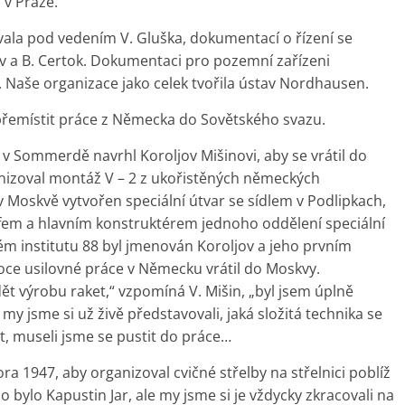
 v Praze.
ala pod vedením V. Gluška, dokumentací o řízení se
cov a B. Certok. Dokumentaci pro pozemní zařízeni
. Naše organizace jako celek tvořila ústav Nordhausen.
 přemístit práce z Německa do Sovětského svazu.
 Sommerdě navrhl Koroljov Mišinovi, aby se vrátil do
nizoval montáž V – 2 z ukořistěných německých
v Moskvě vytvořen speciální útvar se sídlem v Podlipkach,
fem a hlavním konstruktérem jednoho oddělení speciální
m institutu 88 byl jmenován Koroljov a jeho prvním
oce usilovné práce v Německu vrátil do Moskvy.
ět výrobu raket,“ vzpomíná V. Mišin, „byl jsem úplně
y jsme si už živě představovali, jaká složitá technika se
t, museli jsme se pustit do práce…
a 1947, aby organizoval cvičné střelby na střelnici poblíž
bylo Kapustin Jar, ale my jsme si je vždycky zkracovali na