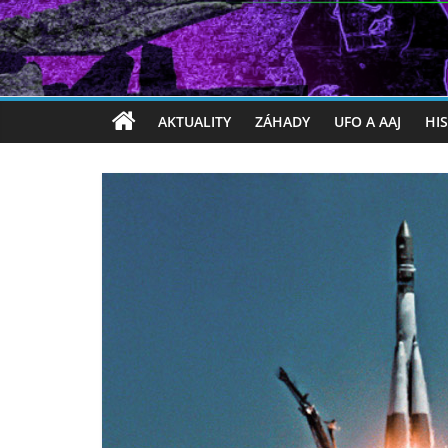
AKTUALITY
ZÁHADY
UFO A AAJ
HI