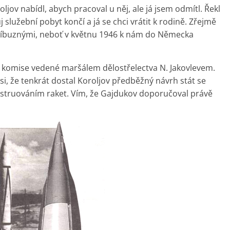
ljov nabídl, abych pracoval u něj, ale já jsem odmítl. Řekl
lužební pobyt končí a já se chci vrátit k rodině. Zřejmě
říbuznými, neboť v květnu 1946 k nám do Německa
ní komise vedené maršálem dělostřelectva N. Jakovlevem.
si, že tenkrát dostal Koroljov předběžný návrh stát se
struováním raket. Vím, že Gajdukov doporučoval právě