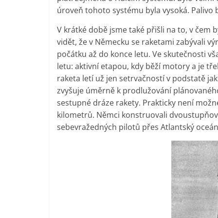
úroveň tohoto systému byla vysoká. Palivo by
V krátké době jsme také přišli na to, v čem 
vidět, že v Německu se raketami zabývali výro
počátku až do konce letu. Ve skutečnosti v
letu: aktivní etapou, kdy běží motory a je t
raketa letí už jen setrvačností v podstatě ja
zvyšuje úměrně k prodlužování plánovaného l
sestupné dráze rakety. Prakticky není možné
kilometrů. Němci konstruovali dvoustupňov
sebevražedných pilotů přes Atlantský oceá