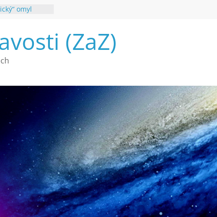
ický“ omyl
poznání
avosti (ZaZ)
 webu Záhady
26
é vymírání na
ech