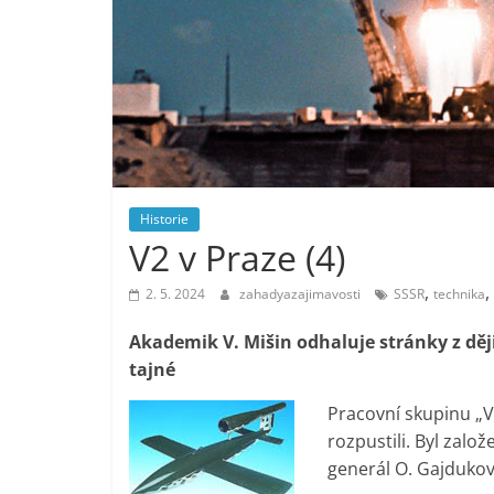
Historie
V2 v Praze (4)
,
,
2. 5. 2024
zahadyazajimavosti
SSSR
technika
Akademik V. Mišin odhaluje stránky z děj
tajné
Pracovní skupinu „Vý
rozpustili. Byl zalo
generál O. Gajdukov