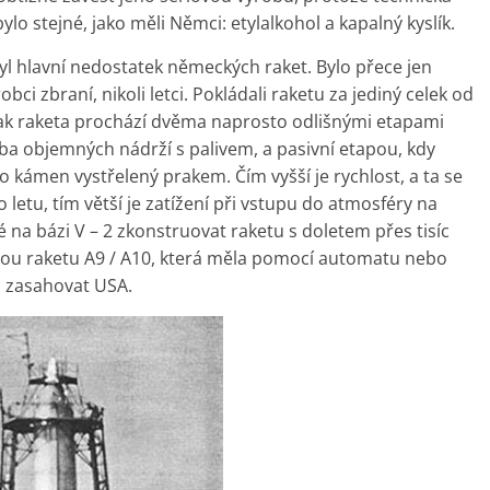
lo stejné, jako měli Němci: etylalkohol a kapalný kyslík.
byl hlavní nedostatek německých raket. Bylo přece jen
bci zbraní, nikoli letci. Pokládali raketu za jediný celek od
šak raketa prochází dvěma naprosto odlišnými etapami
řeba objemných nádrží s palivem, a pasivní etapou, kdy
ko kámen vystřelený prakem. Čím vyšší je rychlost, a ta se
etu, tím větší je zatížení při vstupu do atmosféry na
 na bázi V – 2 zkonstruovat raketu s doletem přes tisíc
ou raketu A9 / A10, která měla pomocí automatu nebo
n zasahovat USA.