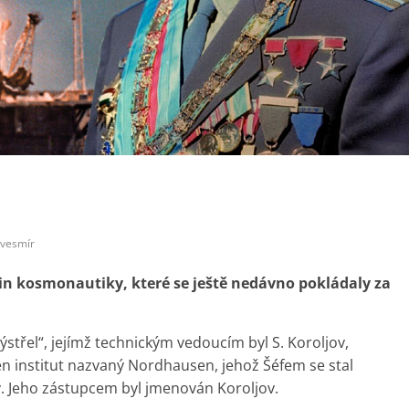
vesmír
in kosmonautiky, které se ještě nedávno pokládaly za
střel“, jejímž technickým vedoucím byl S. Koroljov,
žen institut nazvaný Nordhausen, jehož Šéfem se stal
. Jeho zástupcem byl jmenován Koroljov.