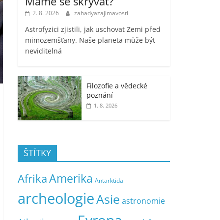
Máme se skrývat?
2. 8. 2026
zahadyazajimavosti
Astrofyzici zjistili, jak uschovat Zemi před
mimozemšťany. Naše planeta může být
neviditelná
Filozofie a vědecké
poznání
1. 8. 2026
ŠTÍTKY
Amerika
Afrika
Antarktida
archeologie
Asie
astronomie