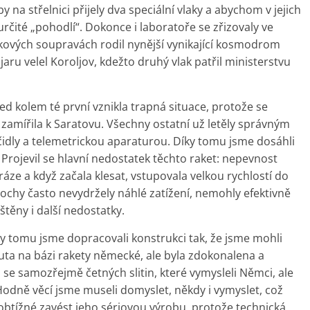
y na střelnici přijely dva speciální vlaky a abychom v jejich
určité „pohodlí“. Dokonce i laboratoře se zřizovaly ve
akových soupravách rodil nynější vynikající kosmodrom
ru velel Koroljov, kdežto druhý vlak patřil ministerstvu
ed kolem té první vznikla trapná situace, protože se
zamířila k Saratovu. Všechny ostatní už letěly správným
čidly a telemetrickou aparaturou. Díky tomu jsme dosáhli
 Projevil se hlavní nedostatek těchto raket: nepevnost
ráze a když začala klesat, vstupovala velkou rychlostí do
ochy často nevydržely náhlé zatížení, nemohly efektivně
ištěny i další nedostatky.
ky tomu jsme dopracovali konstrukci tak, že jsme mohli
uta na bázi rakety německé, ale byla zdokonalena a
 se samozřejmě četných slitin, které vymysleli Němci, ale
 Hodně věcí jsme museli domyslet, někdy i vymyslet, což
 obtížné zavést jeho sériovou výrobu, protože technická