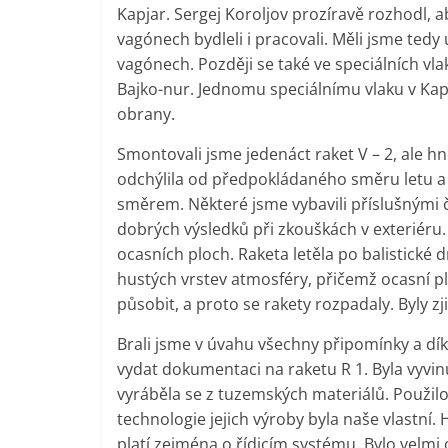
Kapjar. Sergej Koroljov prozíravě rozhodl, ab
vagónech bydleli i pracovali. Měli jsme tedy 
vagónech. Později se také ve speciálních vl
Bajko-nur. Jednomu speciálnímu vlaku v Kapja
obrany.
Smontovali jsme jedenáct raket V – 2, ale hn
odchýlila od předpokládaného směru letu a 
směrem. Některé jsme vybavili příslušnými 
dobrých výsledků při zkouškách v exteriéru.
ocasních ploch. Raketa letěla po balistické d
hustých vrstev atmosféry, přičemž ocasní pl
působit, a proto se rakety rozpadaly. Byly zj
Brali jsme v úvahu všechny připomínky a dí
vydat dokumentaci na raketu R 1. Byla vyvin
vyráběla se z tuzemských materiálů. Použilo
technologie jejich výroby byla naše vlastní.
platí zejména o řídicím systému. Bylo velmi