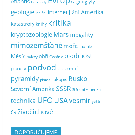
Evropa
Atlantis
geoglyfy
Bermudy
geologie
Jižní Amerika
internet
Indiáni
kritika
katastrofy
knihy
Mars
kryptozoologie
megality
mimozemšťané
moře
mumie
osobnosti
Měsíc
obři
nálezy
Oceánie
podvod
podzemí
planety
pyramidy
Rusko
rukopis
písmo
SSSR
Severní Amerika
Střední Amerika
UFO
USA
vesmír
technika
yetti
živočichové
ČR
DOPORUČUJEME