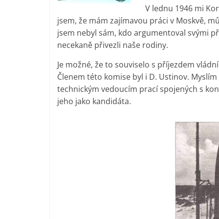
V lednu 1946 mi Koro
jsem, že mám zajímavou práci v Moskvě, můj s
jsem nebyl sám, kdo argumentoval svými p
necekaně přivezli naše rodiny.
Je možné, že to souviselo s příjezdem vlád
Členem této komise byl i D. Ustinov. Myslím 
technickým vedoucím prací spojených s kon
jeho jako kandidáta.