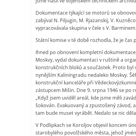
jsme našli ve vojenském technickém archívu
Dokumentace týkající se motorů se obnovov
zabýval N. Piljugin, M. Rjazanskij, V. Kuzně
vypracovávala skupina v čele s V. Barminem
Státní komise v té době rozhodla, že je čas
Ihned po obnovení kompletní dokumentace v
Moskvy, vydal dokumentaci v ruštině a orga
konstrukčních bloků a součástek. Proto byl 
nynějším Kaliningradu nedaleko Moskvy. Šé
konstrukční kanceláře při Vědeckovýzkumné
zástupcem Mišin. Dne 9. srpna 1946 se po r
„Když jsem uviděl areál, kde jsme měli zavád
šokován. Evakuovaný a zpustošený závod, a m
tam bude muset vyrábět. Nedalo se nic děla
V Podlipkach se Koroljov objevil koncem únor
starobylého povolžského města, jehož jméno 