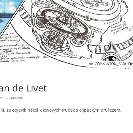
an de Livet
,
vropa
podvod
dili, že objevili několik kovových trubek s eliptickým průřezem,