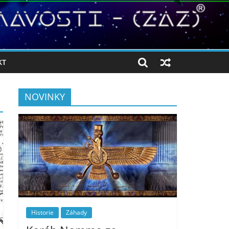
KT
NOVINKY
Historie
Záhady