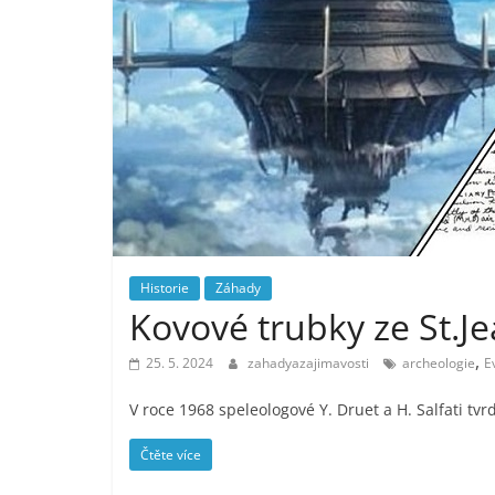
Historie
Záhady
Kovové trubky ze St.Je
,
25. 5. 2024
zahadyazajimavosti
archeologie
E
V roce 1968 speleologové Y. Druet a H. Salfati tvr
Čtěte více