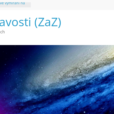
vé vymírání na
ouhvězdí
avosti (ZaZ)
é poznání
ech
a webu Záhady
2026