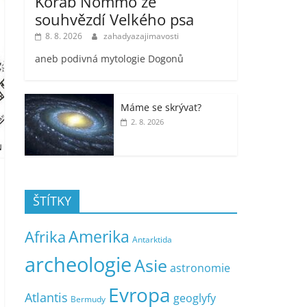
Koráb Nommo ze
souhvězdí Velkého psa
8. 8. 2026
zahadyazajimavosti
aneb podivná mytologie Dogonů
Máme se skrývat?
2. 8. 2026
ŠTÍTKY
Amerika
Afrika
Antarktida
archeologie
Asie
astronomie
Evropa
Atlantis
geoglyfy
Bermudy