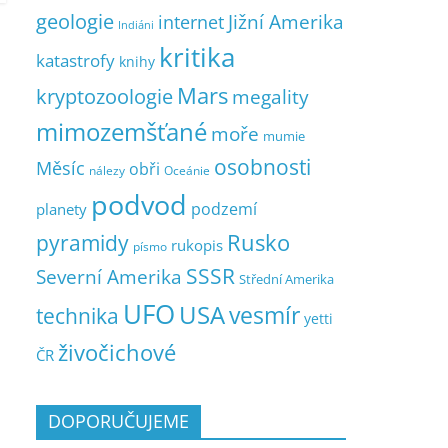
geologie
Jižní Amerika
internet
Indiáni
kritika
katastrofy
knihy
Mars
kryptozoologie
megality
mimozemšťané
moře
mumie
osobnosti
Měsíc
obři
nálezy
Oceánie
podvod
podzemí
planety
pyramidy
Rusko
rukopis
písmo
SSSR
Severní Amerika
Střední Amerika
UFO
USA
vesmír
technika
yetti
živočichové
ČR
DOPORUČUJEME