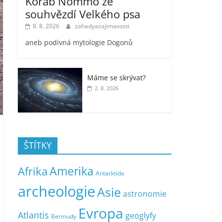
Koráb Nommo ze
souhvězdí Velkého psa
8. 8. 2026
zahadyazajimavosti
aneb podivná mytologie Dogonů
Máme se skrývat?
2. 8. 2026
ŠTÍTKY
Amerika
Afrika
Antarktida
archeologie
Asie
astronomie
Evropa
Atlantis
geoglyfy
Bermudy