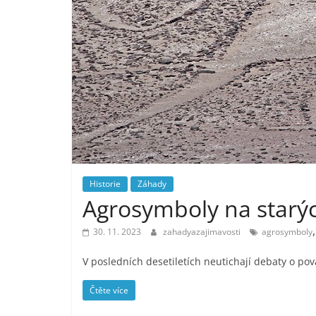
Historie
Záhady
Agrosymboly na starýc
30. 11. 2023
zahadyazajimavosti
agrosymboly
V posledních desetiletích neutichají debaty o pova
Čtěte více