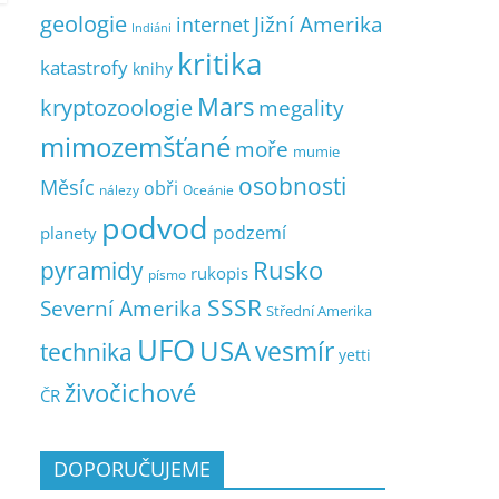
geologie
Jižní Amerika
internet
Indiáni
kritika
katastrofy
knihy
Mars
kryptozoologie
megality
mimozemšťané
moře
mumie
osobnosti
Měsíc
obři
nálezy
Oceánie
podvod
podzemí
planety
pyramidy
Rusko
rukopis
písmo
SSSR
Severní Amerika
Střední Amerika
UFO
USA
vesmír
technika
yetti
živočichové
ČR
DOPORUČUJEME