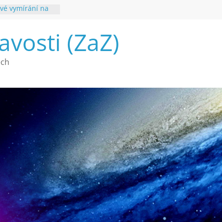
vé vymírání na
ouhvězdí
avosti (ZaZ)
é poznání
ech
a webu Záhady
2026