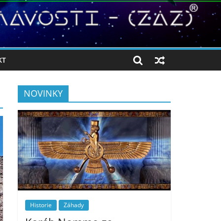
KT
NOVINKY
Historie
Záhady