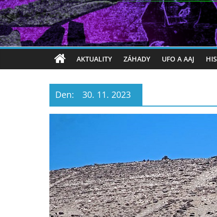
AKTUALITY
ZÁHADY
UFO A AAJ
HI
Den:
30. 11. 2023