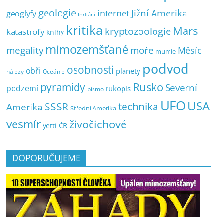
geologie
Jižní Amerika
internet
geoglyfy
Indiáni
kritika
Mars
kryptozoologie
katastrofy
knihy
mimozemšťané
megality
moře
Měsíc
mumie
podvod
osobnosti
obři
planety
nálezy
Oceánie
pyramidy
Rusko
Severní
podzemí
rukopis
písmo
UFO
USA
SSSR
technika
Amerika
Střední Amerika
vesmír
živočichové
ČR
yetti
DOPORUČUJEME