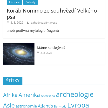
Historie
Záhady
Koráb Nommo ze souhvězdí Velkého
psa
8. 8. 2026
zahadyazajimavosti
aneb podivná mytologie Dogonů
Máme se skrývat?
2. 8. 2026
ŠTÍTKY
archeologie
Amerika
Afrika
Antarktida
Evropa
Asie
Atlantis
astronomie
Bermudy