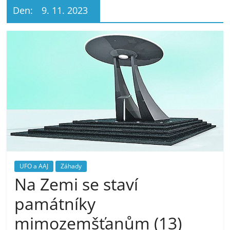
Den:
9. 11. 2023
UFO a AAJ
Záhady
Na Zemi se staví
památníky
mimozemšťanům (13)