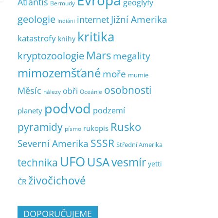
Evropa
Atlantis
geoglyfy
Bermudy
geologie
Jižní Amerika
internet
Indiáni
kritika
katastrofy
knihy
Mars
kryptozoologie
megality
mimozemšťané
moře
mumie
osobnosti
Měsíc
obři
nálezy
Oceánie
podvod
podzemí
planety
pyramidy
Rusko
rukopis
písmo
SSSR
Severní Amerika
Střední Amerika
UFO
USA
vesmír
technika
yetti
živočichové
ČR
DOPORUČUJEME