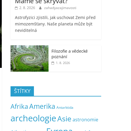
Máme se skrývat?
2. 8. 2026
zahadyazajimavosti
Astrofyzici zjistili, jak uschovat Zemi před
mimozemšťany. Naše planeta může být
neviditelná
Filozofie a vědecké
poznání
1. 8. 2026
ŠTÍTKY
Amerika
Afrika
Antarktida
archeologie
Asie
astronomie