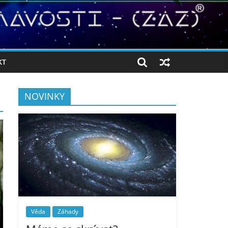
KT
NOVINKY
Věda
Záhady