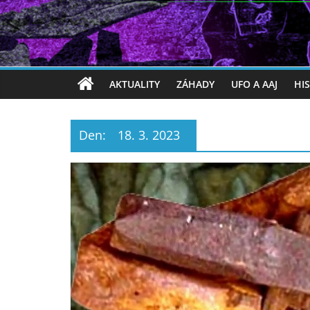
AKTUALITY
ZÁHADY
UFO A AAJ
HI
Den:
18. 3. 2023