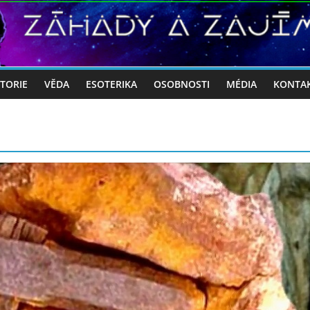
STORIE
VĚDA
ESOTERIKA
OSOBNOSTI
MÉDIA
KONTA