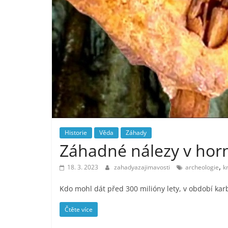
Historie
Věda
Záhady
Záhadné nálezy v hor
,
18. 3. 2023
zahadyazajimavosti
archeologie
kr
Kdo mohl dát před 300 milióny lety, v období kar
Čtěte více