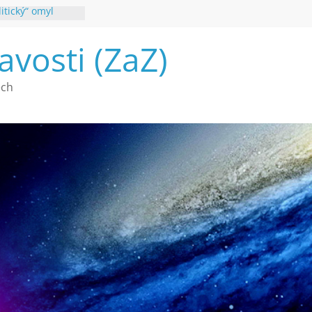
itický“ omyl
é poznání
avosti (ZaZ)
a webu Záhady
2026
vé vymírání na
ech