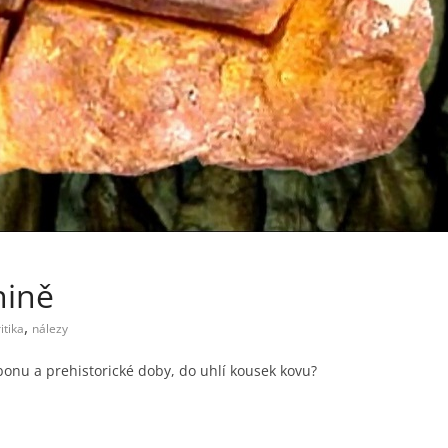
nině
,
itika
nálezy
bonu a prehistorické doby, do uhlí kousek kovu?