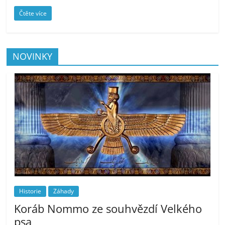
Čtěte více
NOVINKY
Historie
Záhady
Koráb Nommo ze souhvězdí Velkého
psa