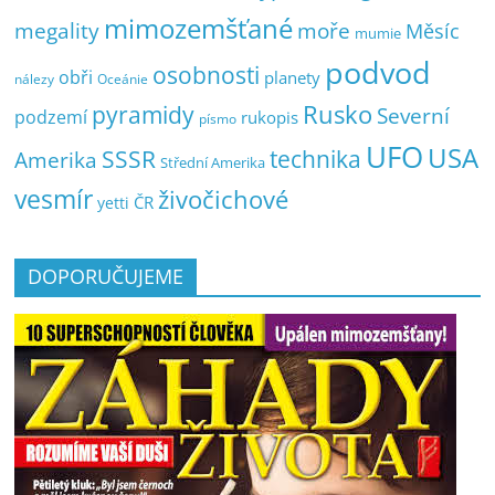
mimozemšťané
megality
moře
Měsíc
mumie
podvod
osobnosti
obři
planety
nálezy
Oceánie
pyramidy
Rusko
Severní
podzemí
rukopis
písmo
UFO
USA
SSSR
technika
Amerika
Střední Amerika
vesmír
živočichové
ČR
yetti
DOPORUČUJEME