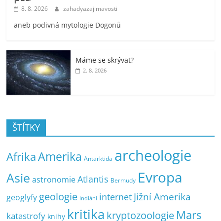
8. 8. 2026
zahadyazajimavosti
aneb podivná mytologie Dogonů
Máme se skrývat?
2. 8. 2026
ŠTÍTKY
archeologie
Amerika
Afrika
Antarktida
Evropa
Asie
Atlantis
astronomie
Bermudy
geologie
Jižní Amerika
internet
geoglyfy
Indiáni
kritika
Mars
kryptozoologie
katastrofy
knihy