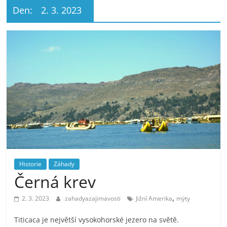
Den:
2. 3. 2023
Historie
Záhady
Černá krev
,
2. 3. 2023
zahadyazajimavosti
Jižní Amerika
mýty
Titicaca je největší vysokohorské jezero na světě.