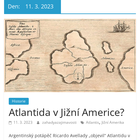
Den:
11. 3. 2023
Historie
Atlantida v Jižní Americe?
,
11. 3. 2023
zahadyazajimavosti
Atlantis
Jižní Amerika
Argentinský potápěč Ricardo Avellady „objevil“ Atlantidu v