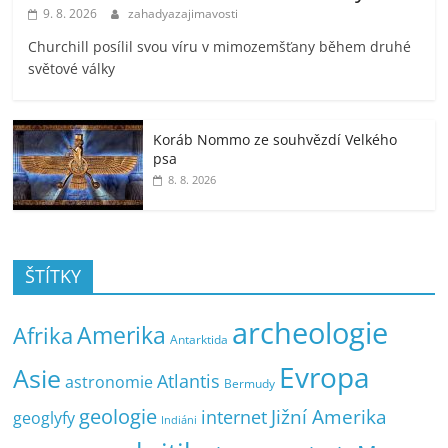
9. 8. 2026
zahadyazajimavosti
Churchill posílil svou víru v mimozemšťany během druhé
světové války
Koráb Nommo ze souhvězdí Velkého
psa
8. 8. 2026
ŠTÍTKY
archeologie
Amerika
Afrika
Antarktida
Evropa
Asie
Atlantis
astronomie
Bermudy
geologie
Jižní Amerika
internet
geoglyfy
Indiáni