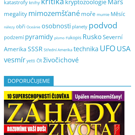
kritika
Mars
kryptozoologie
katastrofy
knihy
mimozemšťané
megality
moře
Měsíc
mumie
podvod
osobnosti
obři
planety
nálezy
Oceánie
pyramidy
Rusko
Severní
podzemí
rukopis
písmo
UFO
USA
SSSR
technika
Amerika
Střední Amerika
vesmír
živočichové
ČR
yetti
DOPORUČUJEME