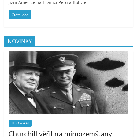
Jižní Americe na hranici Peru a Bolívie.
Čtěte více
NOVINKY
UFO a AAJ
Churchill věřil na mimozemšťany