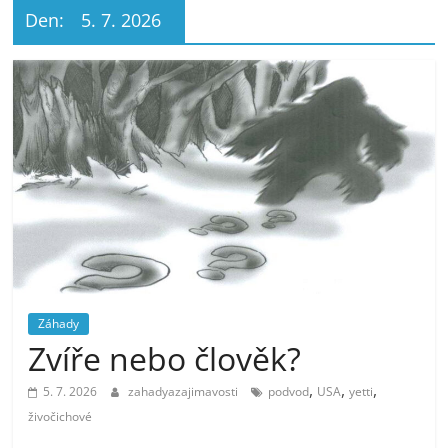
Den:
5. 7. 2026
Záhady
Zvíře nebo člověk?
,
,
,
5. 7. 2026
zahadyazajimavosti
podvod
USA
yetti
živočichové