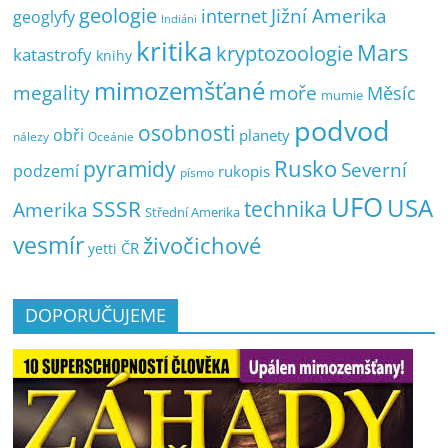
geologie
Jižní Amerika
internet
geoglyfy
Indiáni
kritika
Mars
kryptozoologie
katastrofy
knihy
mimozemšťané
megality
moře
Měsíc
mumie
podvod
osobnosti
obři
planety
nálezy
Oceánie
pyramidy
Rusko
Severní
podzemí
rukopis
písmo
UFO
USA
SSSR
technika
Amerika
Střední Amerika
vesmír
živočichové
ČR
yetti
DOPORUČUJEME