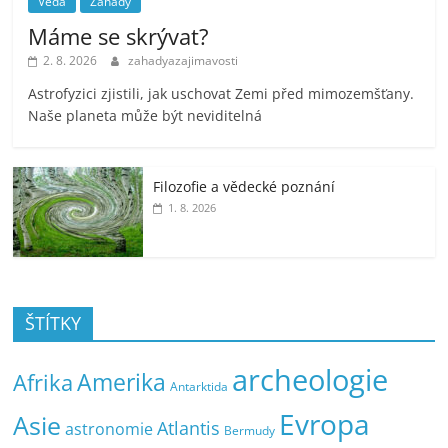
Věda
Záhady
Máme se skrývat?
2. 8. 2026
zahadyazajimavosti
Astrofyzici zjistili, jak uschovat Zemi před mimozemšťany.
Naše planeta může být neviditelná
Filozofie a vědecké poznání
1. 8. 2026
ŠTÍTKY
archeologie
Amerika
Afrika
Antarktida
Evropa
Asie
Atlantis
astronomie
Bermudy