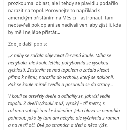
prozkoumal oblast, ale i tehdy se plavidlu podařilo
narazit na topol. Porovnejte to například s
americkým přistáním na Měsíci – astronauti tam
neotevřeli poklop ani se nedívali ven, aby zjistili, kde
by měli nejlépe přistát…
Zde je další popis:
„Z mlhy se začala objevovat červená koule. Mlha se
nehýbala, ale koule letěla, pohybovala se vysokou
rychlostí. Zastavila se nad topolem a začala klesat
přímo k němu, narazila do vrcholu, který se naklonil.
Pak se koule mírně zvedla a posunula se do strany…
V kouli se otevřely dveře a odhalily se, jak visí vedle
topolu. Z dveří vykoukl muž, vysoký – tři metry, s
rukama sahajícíma ke kolenům. Jeho hlava se nemohla
pohnout; jako by tam ani nebyla, ale vyčnívala z ramen
a na ní tři oči. Dvě po stranách a třetí o něco výše,