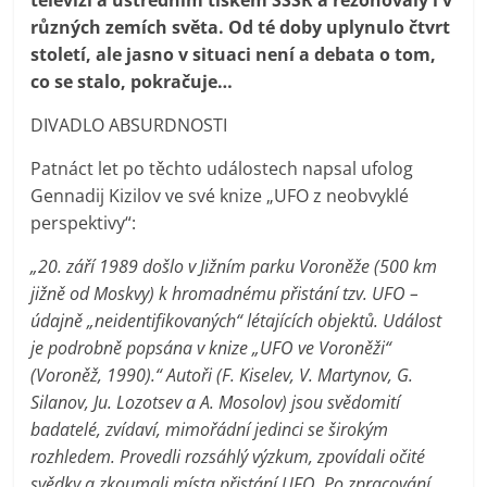
různých zemích světa. Od té doby uplynulo čtvrt
století, ale jasno v situaci není a debata o tom,
co se stalo, pokračuje…
DIVADLO ABSURDNOSTI
Patnáct let po těchto událostech napsal ufolog
Gennadij Kizilov ve své knize „UFO z neobvyklé
perspektivy“:
„20. září 1989 došlo v Jižním parku Voroněže (500 km
jižně od Moskvy) k hromadnému přistání tzv. UFO –
údajně „neidentifikovaných“ létajících objektů. Událost
je podrobně popsána v knize „UFO ve Voroněži“
(Voroněž, 1990).“ Autoři (F. Kiselev, V. Martynov, G.
Silanov, Ju. Lozotsev a A. Mosolov) jsou svědomití
badatelé, zvídaví, mimořádní jedinci se širokým
rozhledem. Provedli rozsáhlý výzkum, zpovídali očité
svědky a zkoumali místa přistání UFO. Po zpracování