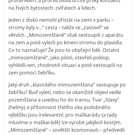
protivníkem, a procvičovala určité prvky kontaktu
na živých bytostech: zvířatech a lidech.
Jeden z disků nemohl přistát na zemi v parku –
stromy byly v…“ cesta – takže se „zastavil“ ve
větvích. „Mimozemšťané“ však sestoupili z aparátu
na zem a poté vylezli po kmeni stromu do plavidla.
Co to naznačuje? Že jsou to obyčejní lidé. Ostatní
„mimozemšťané“, jako piloti, otevřeli poklop,
vyhlédli ven, zhodnotili situaci a poté sestoupili na
zem pomocí žebříku.
Jaký druh „klasického mimozemšťana“ sestupuje po
žebříku? Buď vyletí, nebo se okamžitě objeví vedle
pozemšťana a uvedou ho do transu. Tvar „hlavy“
(helmy) a přítomnost třetího oka podobného
výběžku jsou irelevantní: pro maškarádu (a tady
mluvíme o maškarádě) lze vyrobit jakýkoli kostým.
„Mimozemšťané“ – sovětští kosmonauti – předvedli