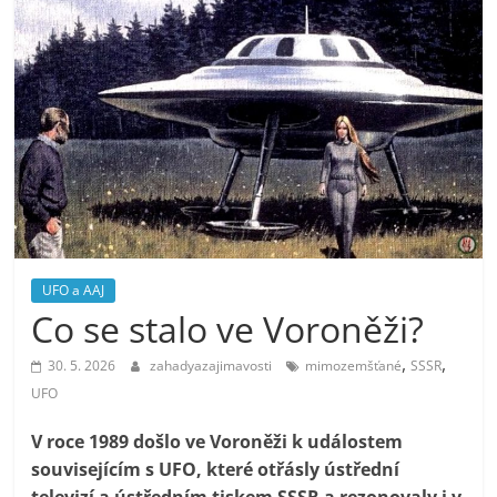
UFO a AAJ
Co se stalo ve Voroněži?
,
,
30. 5. 2026
zahadyazajimavosti
mimozemšťané
SSSR
UFO
V roce 1989 došlo ve Voroněži k událostem
souvisejícím s UFO, které otřásly ústřední
televizí a ústředním tiskem SSSR a rezonovaly i v