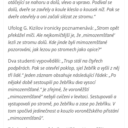
otáčející se nahoru a dolů, vlevo a vpravo. Podíval se
dolů, dveře se zavřely a koule klesla o kousek níž. Pak se
dveře otevřely a oni začali slézat ze stromu.“
Ufolog G. Kizilov ironicky poznamenává:
„Strom opět
překážel míči. Ale nejkomičtější je, že ‚mimozemšťané‘
lezli ze stromu dolů. Kde jinde byli mimozemšťané
pozorováni, jak lezou po stromech jako opice?“
Dva studenti vypověděli:
„Trup stál na čtyřech
podpěrách. Pak se otevřel poklop, sjel žebřík a vyšli z něj
tři lidé.“ Jeden záznam obsahuje následující řádek: „Po
nějaké době sestoupili po žebříku dva vysocí
mimozemšťané.“ Je zřejmé, že voroněžští
„mimozemšťané“ nebyli cvičeni v levitaci. Sestupovali a
vystupovali po stromě, po žebříku a zase po žebříku. V
tom spočívá jedinečnost a kouzlo voroněžského přistání
„mimozemšťanů“.