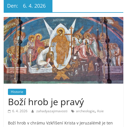
Den:
6. 4. 2026
Historie
Boží hrob je pravý
,
6. 4. 2026
zahadyazajimavosti
archeologie
Asie
Boží hrob v chrámu Vzkříšení Krista v Jeruzalémě je ten