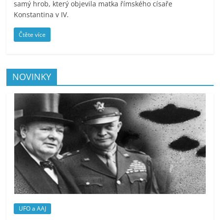
samý hrob, který objevila matka římského císaře
Konstantina v IV.
Čtěte více
NOVINKY
UFO a AAJ