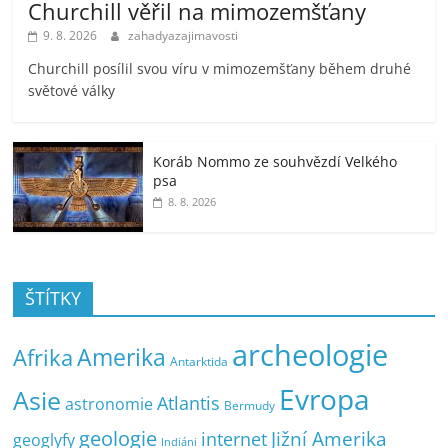
Churchill věřil na mimozemšťany
9. 8. 2026
zahadyazajimavosti
Churchill posílil svou víru v mimozemšťany během druhé
světové války
Koráb Nommo ze souhvězdí Velkého
psa
8. 8. 2026
ŠTÍTKY
archeologie
Amerika
Afrika
Antarktida
Evropa
Asie
Atlantis
astronomie
Bermudy
geologie
Jižní Amerika
internet
geoglyfy
Indiáni