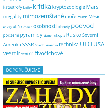
kritika
Mars
kryptozoologie
katastrofy
knihy
mimozemšťané
megality
moře
Měsíc
mumie
podvod
osobnosti
obři
planety
nálezy
Oceánie
pyramidy
Rusko
Severní
podzemí
rukopis
písmo
UFO
USA
SSSR
technika
Amerika
Střední Amerika
vesmír
živočichové
ČR
yetti
DOPORUČUJEME