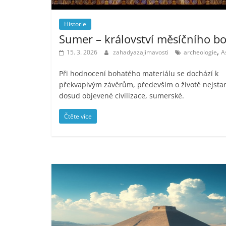
Historie
Sumer – království měsíčního b
,
15. 3. 2026
zahadyazajimavosti
archeologie
A
Při hodnocení bohatého materiálu se dochází k
překvapivým závěrům, především o životě nejstar
dosud objevené civilizace, sumerské.
Čtěte více