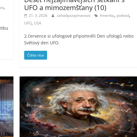
UFO a mimozemšťany (10)
,
ti
,
,
21. 3. 2026
zahadyazajimavosti
Amerika
podvod
,
UFO
USA
letbu
2.července si ufologové připomněli Den ufologů nebo
Světový den UFO.
Čtěte více