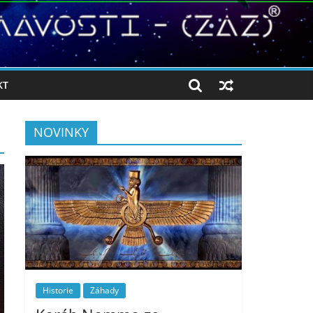
KT
NOVINKY
Historie
Záhady