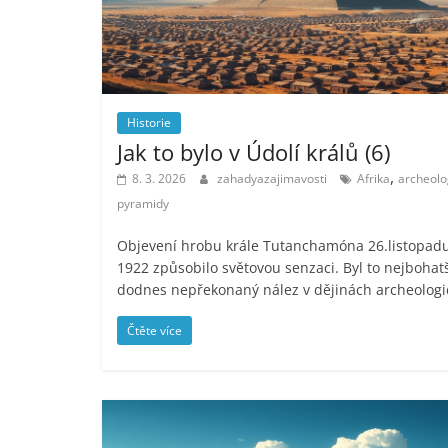
Historie
Jak to bylo v Údolí králů (6)
,
8. 3. 2026
zahadyazajimavosti
Afrika
archeolo
pyramidy
Objevení hrobu krále Tutanchamóna 26.listopad
1922 způsobilo světovou senzaci. Byl to nejbohatš
dodnes nepřekonaný nález v dějinách archeologi
Čtěte více