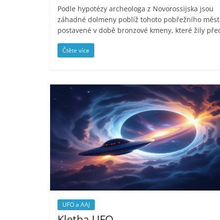
Podle hypotézy archeologa z Novorossijska jsou
záhadné dolmeny poblíž tohoto pobřežního měst
postavené v době bronzové kmeny, které žily pře
Čtěte více
UFO a AAJ
Kletba UFO