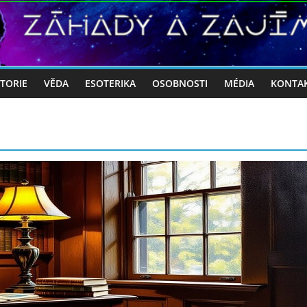
STORIE
VĚDA
ESOTERIKA
OSOBNOSTI
MÉDIA
KONTA