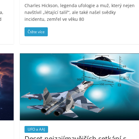
Charles Hickson, legenda ufologie a muž, který nejen
a,
navštívil „létající talíř“, ale také našel svědky
d
incidentu, zemřel ve věku 80
Čtěte více
UFO a AAJ
Deset nejzajímavějších setkání s