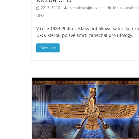
,
22. 3. 2026
zahadyazajimavosti
kritika
osobnos
UFO
V roce 1983 Philip J. Klass publikoval satirickou k
UFO, kterou po své smrti zanechal pro ufology.
Čtěte více