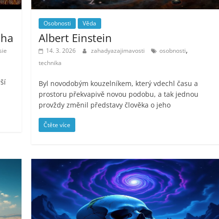
Osobnosti
Věda
oha
Albert Einstein
,
sie
14. 3. 2026
zahadyazajimavosti
osobnosti
technika
ší
Byl novodobým kouzelníkem, který vdechl času a
prostoru překvapivě novou podobu, a tak jednou
provždy změnil představy člověka o jeho
Čtěte více