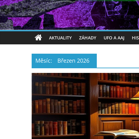
AKTUALITY
ZÁHADY
UFO A AAJ
HI
Měsíc:
Březen 2026