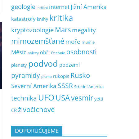
geologie
Jižní Amerika
internet
Indiáni
kritika
katastrofy
knihy
Mars
kryptozoologie
megality
mimozemšťané
moře
mumie
osobnosti
Měsíc
obři
nálezy
Oceánie
podvod
podzemí
planety
pyramidy
Rusko
rukopis
písmo
SSSR
Severní Amerika
Střední Amerika
UFO
USA
vesmír
technika
yetti
živočichové
ČR
DOPORUČUJEME