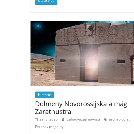
Čtěte více
Historie
Dolmeny Novorossijska a mág
Zarathustra
,
29. 3. 2026
zahadyazajimavosti
archeologie
,
Evropa
megality