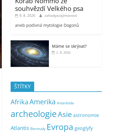
Koráb Nommo ze
souhvězdí Velkého psa
8. 8. 2026
zahadyazajimavosti
aneb podivná mytologie Dogonů
Máme se skrývat?
2. 8. 2026
ŠTÍTKY
Amerika
Afrika
Antarktida
archeologie
Asie
astronomie
Evropa
Atlantis
geoglyfy
Bermudy