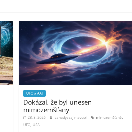
UFO a AAJ
Dokázal, že byl unesen
mimozemšťany
,
28. 3. 2026
zahadyazajimavosti
mimozemšťané
,
UFO
USA