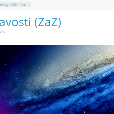
vé vymírání na
ouhvězdí
avosti (ZaZ)
é poznání
ech
a webu Záhady
2026