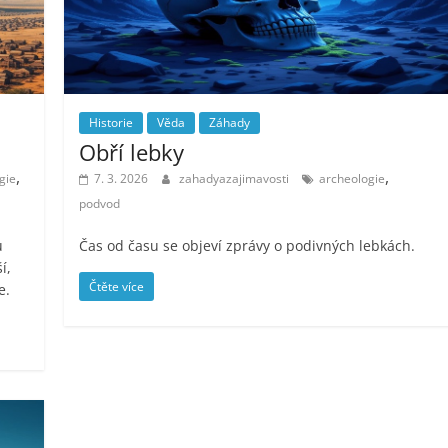
Historie
Věda
Záhady
Obří lebky
,
,
gie
7. 3. 2026
zahadyazajimavosti
archeologie
podvod
u
Čas od času se objeví zprávy o podivných lebkách.
í,
Čtěte více
e.