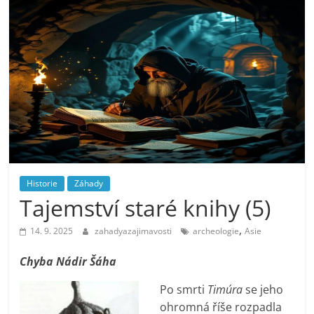
Historie
Záhady
Tajemství staré knihy (5)
,
14. 9. 2025
zahadyazajimavosti
archeologie
Asie
Chyba Nádir Šáha
Po smrti
Timúra
se jeho
ohromná říše rozpadla