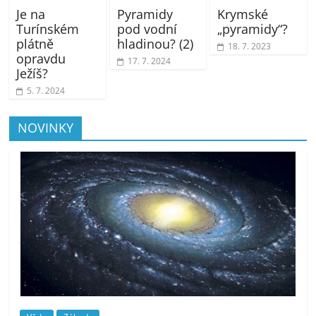
Je na
Pyramidy
Krymské
Turínském
pod vodní
„pyramidy“?
plátně
hladinou? (2)
18. 7. 2023
opravdu
17. 7. 2024
Ježíš?
5. 7. 2024
NOVINKY