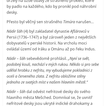
držely na uzdě obavy ze strašného prokletí, které
by padlo na každého, kdo by pronikl pod náhrobní
desky.
Přesto byl věčný sen strašného
Timúra
narušen…
Nádir šáh
(4) byl zakladatel dynastie
Afšárovců
v
Persii (1736–1747) a byl zároveň jeden z největších
dobyvatelů v perské historii. Na vrcholu moci
ovládal území od Iráku a Ománu až po řeku Indus.
Nádir – šáh
sebevědomě prohlásil.
„Nyní se svět,
podobný kouli, nachází v mých rukou. Někdo si pro sebe
udělal hrobku z nefritu, my vybudujeme pokladnici z
oceli a červeného zlata. Z nefritu obložíme stěny
jednoho ze svatých míst v našem hlavním městě.“
Nádir – šáh
dal odvést nefritové desky do svého
hlavního města Mešched. Domníval se, že uvnitř
nefritové desky jsou ukryté indické drahokamy a