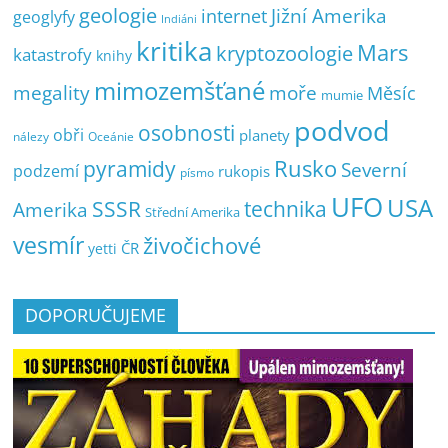
geologie
Jižní Amerika
internet
geoglyfy
Indiáni
kritika
Mars
kryptozoologie
katastrofy
knihy
mimozemšťané
megality
moře
Měsíc
mumie
podvod
osobnosti
obři
planety
nálezy
Oceánie
pyramidy
Rusko
Severní
podzemí
rukopis
písmo
UFO
USA
SSSR
technika
Amerika
Střední Amerika
vesmír
živočichové
ČR
yetti
DOPORUČUJEME