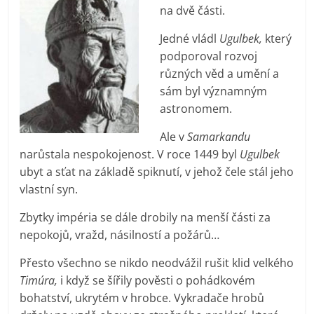
na dvě části.
Jedné vládl
Ugulbek,
který
podporoval rozvoj
různých věd a umění a
sám byl významným
astronomem.
Ale v
Samarkandu
narůstala nespokojenost. V roce 1449 byl
Ugulbek
ubyt a sťat na základě spiknutí, v jehož čele stál jeho
vlastní syn.
Zbytky impéria se dále drobily na menší části za
nepokojů, vražd, násilností a požárů…
Přesto všechno se nikdo neodvážil rušit klid velkého
Timúra,
i když se šířily pověsti o pohádkovém
bohatství, ukrytém v hrobce. Vykradače hrobů