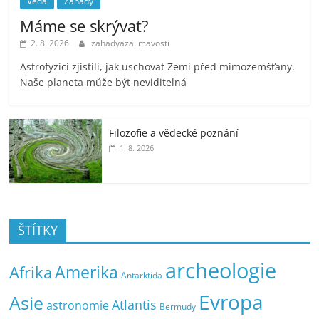
Věda
Záhady
Máme se skrývat?
2. 8. 2026
zahadyazajimavosti
Astrofyzici zjistili, jak uschovat Zemi před mimozemšťany.
Naše planeta může být neviditelná
Filozofie a vědecké poznání
1. 8. 2026
ŠTÍTKY
archeologie
Amerika
Afrika
Antarktida
Evropa
Asie
Atlantis
astronomie
Bermudy