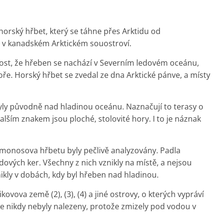
 horský hřbet, který se táhne přes Arktidu od
e v kanadském Arktickém souostroví.
ost, že hřeben se nachází v Severním ledovém oceánu,
e. Horský hřbet se zvedal ze dna Arktické pánve, a místy
 byly původně nad hladinou oceánu. Naznačují to terasy o
Dalším znakem jsou ploché, stolovité hory. I to je náznak
Lomonosova hřbetu byly pečlivě analyzovány. Padla
dových ker. Všechny z nich vznikly na místě, a nejsou
ikly v dobách, kdy byl hřeben nad hladinou.
ovova země (2), (3), (4) a jiné ostrovy, o kterých vypráví
ale nikdy nebyly nalezeny, protože zmizely pod vodou v