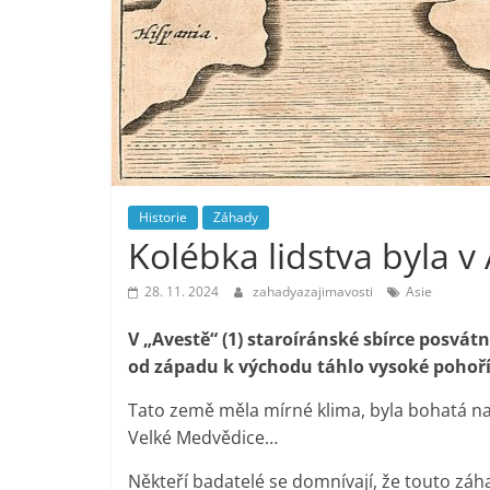
Historie
Záhady
Kolébka lidstva byla v
28. 11. 2024
zahadyazajimavosti
Asie
V „Avestě“ (1) staroíránské sbírce posvát
od západu k východu táhlo vysoké pohoří
Tato země měla mírné klima, byla bohatá na ob
Velké Medvědice…
Někteří badatelé se domnívají, že touto záha