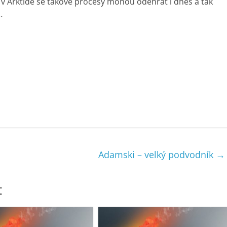
v Arktidě se takové procesy mohou odehrát i dnes a tak
…
Adamski – velký podvodník
→
t