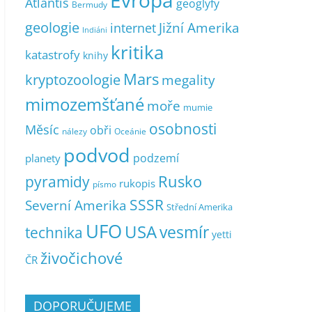
Evropa
Atlantis
geoglyfy
Bermudy
geologie
Jižní Amerika
internet
Indiáni
kritika
katastrofy
knihy
Mars
kryptozoologie
megality
mimozemšťané
moře
mumie
osobnosti
Měsíc
obři
nálezy
Oceánie
podvod
podzemí
planety
pyramidy
Rusko
rukopis
písmo
SSSR
Severní Amerika
Střední Amerika
UFO
USA
vesmír
technika
yetti
živočichové
ČR
DOPORUČUJEME