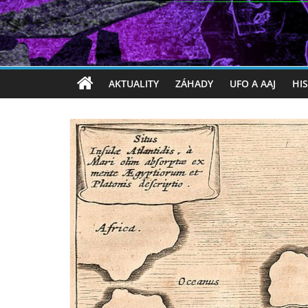
AKTUALITY
ZÁHADY
UFO A AAJ
HI