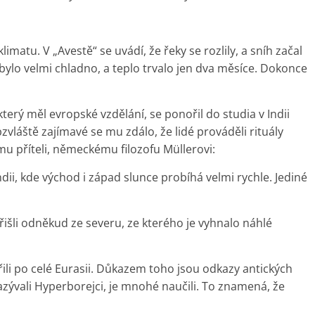
matu. V „Avestě“ se uvádí, že řeky se rozlily, a sníh začal
 bylo velmi chladno, a teplo trvalo jen dva měsíce. Dokonce
který měl evropské vzdělání, se ponořil do studia v Indii
vláště zajímavé se mu zdálo, že lidé prováděli rituály
mu příteli, německému filozofu Müllerovi:
dii, kde východ i západ slunce probíhá velmi rychle. Jediné
išli odněkud ze severu, ze kterého je vyhnalo náhlé
řili po celé Eurasii. Důkazem toho jsou odkazy antických
 nazývali Hyperborejci, je mnohé naučili. To znamená, že