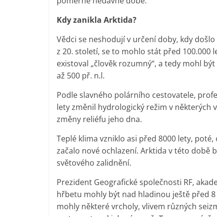
poměrně nedávné době.
Kdy zanikla Arktida?
Vědci se neshodují v určení doby, kdy doš
z 20. století, se to mohlo stát před 100.000 l
existoval „člověk rozumný“, a tedy mohl být
až 500 př. n.l.
Podle slavného polárního cestovatele, profes
lety změnil hydrologický režim v některých
změny reliéfu jeho dna.
Teplé klima vzniklo asi před 8000 lety, poté,
začalo nové ochlazení. Arktida v této době 
světového zalidnění.
Prezident Geografické společnosti RF, akad
hřbetu mohly být nad hladinou ještě před 8 
mohly některé vrcholy, vlivem různých sei