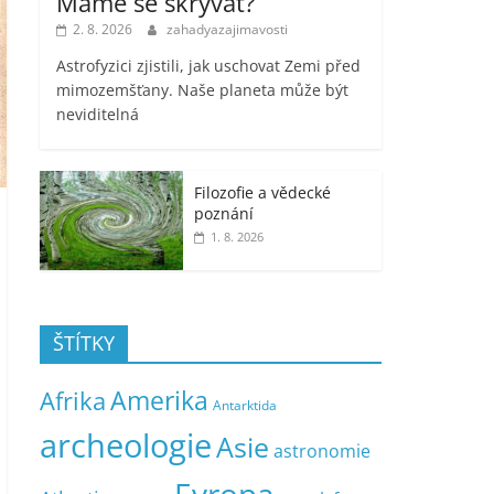
Máme se skrývat?
2. 8. 2026
zahadyazajimavosti
Astrofyzici zjistili, jak uschovat Zemi před
mimozemšťany. Naše planeta může být
neviditelná
Filozofie a vědecké
poznání
1. 8. 2026
ŠTÍTKY
Amerika
Afrika
Antarktida
archeologie
Asie
astronomie