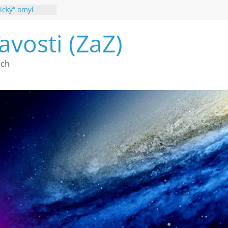
ický“ omyl
poznání
avosti (ZaZ)
 webu Záhady
26
é vymírání na
ech