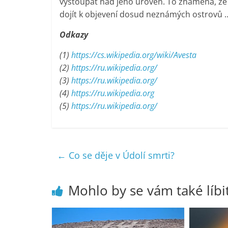
vystoupat nad jeho úroveň. To znamená, že 
dojít k objevení dosud neznámých ostrovů 
Odkazy
(1)
https://cs.wikipedia.org/wiki/Avesta
(2)
https://ru.wikipedia.org/
(3)
https://ru.wikipedia.org/
(4)
https://ru.wikipedia.org
(5)
https://ru.wikipedia.org/
←
Co se děje v Údolí smrti?
Mohlo by se vám také líbi