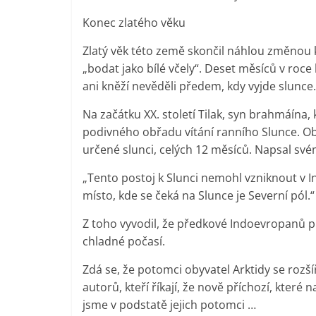
Konec zlatého věku
Zlatý věk této země skončil náhlou změnou kli
„bodat jako bílé včely“. Deset měsíců v roce
ani kněží nevěděli předem, kdy vyjde slunce.
Na začátku XX. století Tilak, syn brahmáína, 
podivného obřadu vítání ranního Slunce. Obz
určené slunci, celých 12 měsíců. Napsal své
„Tento postoj k Slunci nemohl vzniknout v In
místo, kde se čeká na Slunce je Severní pól.“
Z toho vyvodil, že předkové Indoevropanů př
chladné počasí.
Zdá se, že potomci obyvatel Arktidy se rozší
autorů, kteří říkají, že nově příchozí, které
jsme v podstatě jejich potomci …