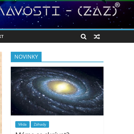
KT
NOVINKY
Věda
Záhady