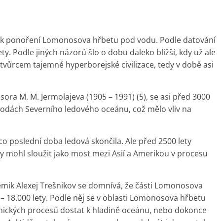
lo k ponoření Lomonosova hřbetu pod vodu. Podle datování
ety. Podle jiných názorů šlo o dobu daleko bližší, kdy už ale
 tvůrcem tajemné hyperborejské civilizace, tedy v době asi
ora M. M. Jermolajeva (1905 – 1991) (5), se asi před 3000
 vodách Severního ledového oceánu, což mělo vliv na
 co poslední doba ledová skončila. Ale před 2500 lety
by mohl sloužit jako most mezi Asií a Amerikou v procesu
emik Alexej Trešnikov se domnívá, že části Lomonosova
– 18.000 lety. Podle něj se v oblasti Lomonosova hřbetu
zmických procesů dostat k hladině oceánu, nebo dokonce