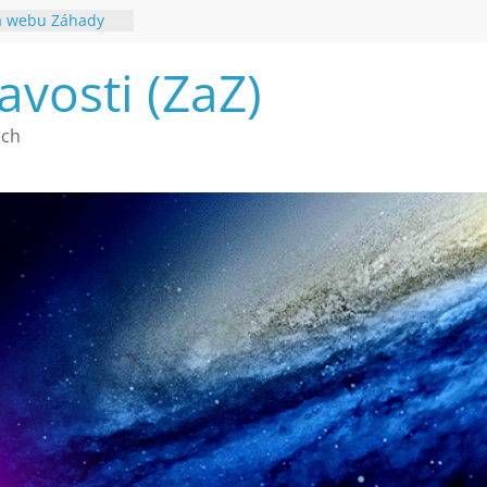
na webu Záhady
2026
a mimozemšťany
avosti (ZaZ)
souhvězdí
ech
é poznání