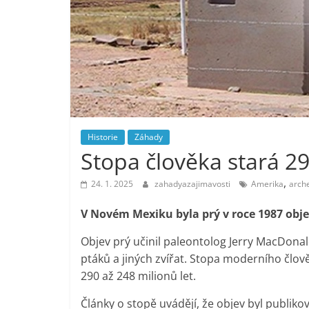
Historie
Záhady
Stopa člověka stará 29
,
24. 1. 2025
zahadyazajimavosti
Amerika
arch
V Novém Mexiku byla prý v roce 1987 obje
Objev prý učinil paleontolog Jerry MacDonal
ptáků a jiných zvířat. Stopa moderního člov
290 až 248 milionů let.
Články o stopě uvádějí, že objev byl publik