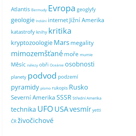
Evropa
Atlantis
geoglyfy
Bermudy
geologie
Jižní Amerika
internet
Indiáni
kritika
katastrofy
knihy
Mars
kryptozoologie
megality
mimozemšťané
moře
mumie
osobnosti
Měsíc
obři
nálezy
Oceánie
podvod
podzemí
planety
pyramidy
Rusko
rukopis
písmo
SSSR
Severní Amerika
Střední Amerika
UFO
USA
vesmír
technika
yetti
živočichové
ČR