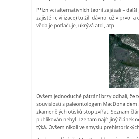
Příznivci alternativních teorií zajásali – další
zajisté i civilizace) tu žili dávno, už v prv
věda je potlačuje, ukrývá atd., atp.
Ovšem jednoduché pátrání brzy odhalí, že te
souvislosti s paleontologem MacDonaldem 
zkamenělých otisků stop zvířat. Seznam člá
publikován nebyl. Lze tam najít jiný článek 
týká. Ovšem nikoli ve smyslu prehistorických 