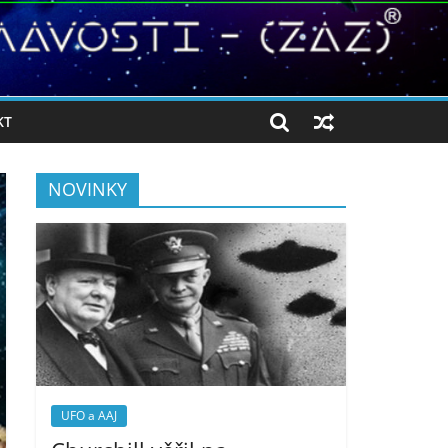
KT
NOVINKY
UFO a AAJ