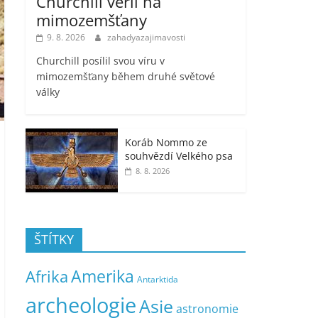
Churchill věřil na
mimozemšťany
9. 8. 2026
zahadyazajimavosti
Churchill posílil svou víru v
mimozemšťany během druhé světové
války
Koráb Nommo ze
souhvězdí Velkého psa
8. 8. 2026
ŠTÍTKY
Amerika
Afrika
Antarktida
archeologie
Asie
astronomie