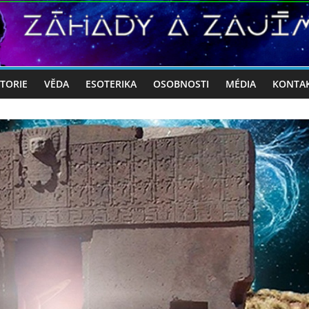
STORIE
VĚDA
ESOTERIKA
OSOBNOSTI
MÉDIA
KONTA