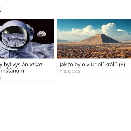
t
y byl vyslán vzkaz
Jak to bylo v Údolí králů (6)
emšťanům
8. 3. 2026
3