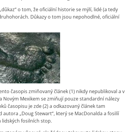
 „důkaz“ o tom, že oficiální historie se mýlí, lidé (a tedy
o- a druhohorách. Důkazy o tom jsou nepohodlné, oficiální
nto časopis zmiňovaný článek (1) nikdy nepublikoval a v
a Novým Mexikem se zmiňují pouze standardní nálezy
nků časopisu je zde (2) a odkazovaný článek tam
od autora „Doug Stewart“, který se MacDonalda a fosilíí
lidských fosilních stop.