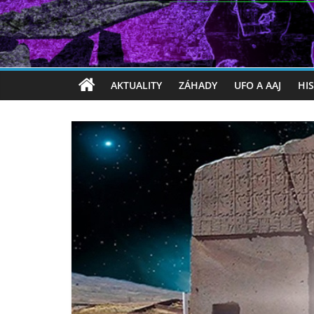
AKTUALITY
ZÁHADY
UFO A AAJ
HI