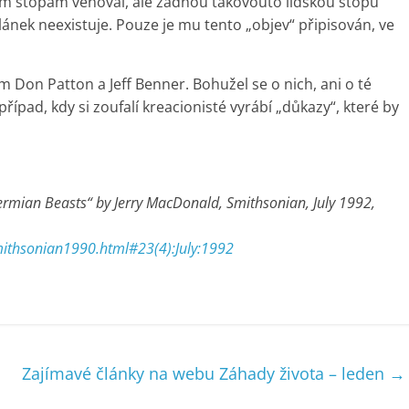
ým stopám věnoval, ale žádnou takovouto lidskou stopu
lánek neexistuje. Pouze je mu tento „objev“ připisován, ve
m Don Patton a Jeff Benner. Bohužel se o nich, ani o té
í případ, kdy si zoufalí kreacionisté vyrábí „důkazy“, které by
 Permian Beasts“ by Jerry MacDonald, Smithsonian, July 1992,
mithsonian1990.html#23(4):July:1992
Zajímavé články na webu Záhady života – leden
→