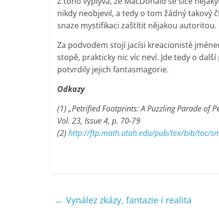
Z toho vyplývá, že MacDonald se sice nějak
nikdy neobjevil, a tedy o tom žádný takový č
snaze mystifikaci zaštítit nějakou autoritou.
Za podvodem stojí jacísi kreacionisté jméne
stopě, prakticky nic víc neví. Jde tedy o dalš
potvrdily jejich fantasmagorie.
Odkazy
(1) „Petrified Footprints: A Puzzling Parade of
Vol. 23, Issue 4, p. 70-79
(2)
http://ftp.math.utah.edu/pub/tex/bib/toc/s
←
Vynález zkázy, fantazie i realita