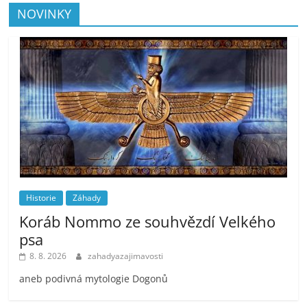
NOVINKY
Historie
Záhady
Koráb Nommo ze souhvězdí Velkého
psa
8. 8. 2026
zahadyazajimavosti
aneb podivná mytologie Dogonů