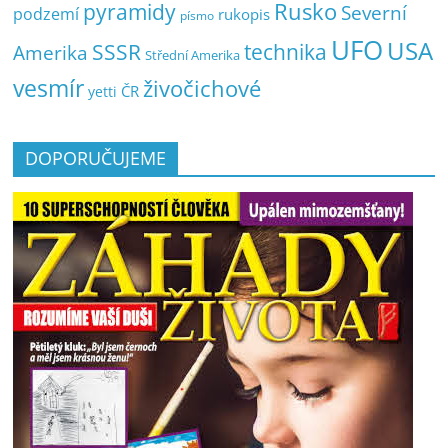
pyramidy
Rusko
Severní
podzemí
rukopis
písmo
UFO
USA
SSSR
technika
Amerika
Střední Amerika
vesmír
živočichové
ČR
yetti
DOPORUČUJEME