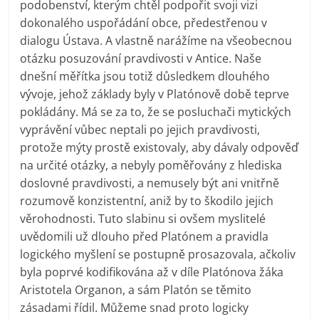
podobenství, kterým chtěl podpořit svoji vizi
dokonalého uspořádání obce, předestřenou v
dialogu Ústava. A vlastně narážíme na všeobecnou
otázku posuzování pravdivosti v Antice. Naše
dnešní měřítka jsou totiž důsledkem dlouhého
vývoje, jehož základy byly v Platónově době teprve
pokládány. Má se za to, že se posluchači mytických
vyprávění vůbec neptali po jejich pravdivosti,
protože mýty prostě existovaly, aby dávaly odpověď
na určité otázky, a nebyly poměřovány z hlediska
doslovné pravdivosti, a nemusely být ani vnitřně
rozumově konzistentní, aniž by to škodilo jejich
věrohodnosti. Tuto slabinu si ovšem myslitelé
uvědomili už dlouho před Platónem a pravidla
logického myšlení se postupně prosazovala, ačkoliv
byla poprvé kodifikována až v díle Platónova žáka
Aristotela Organon, a sám Platón se těmito
zásadami řídil. Můžeme snad proto logicky