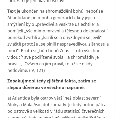
lodí. A to je jen hlavní ostrov!
Text je ukončen na shromáždění bohů, neboť se
Atlantiďané po mnoha generacích, kdy jejich
smýšlení bylo „pravdivé a veskrze ušlechtilé“ a
pomíjeli „vše mimo mravní a tělesnou dokonalost “
poněkud zvrhli a „kazili se a ohyzdnými se jevili“
zvláště protože „se plnili nespravedlivou zištností a
mocí“. Proto si „bůh bohů Zeus … toto všechno
vidoucí“ své podřízené svolal „a shromáždiv je
pravil: „. Ovšem co jim pravil, to už se nikdy
nedovíme. (IV, 121)
Zopakujme si tedy zjištěná fakta, zatím se
slepou důvěrou ve všechno napsané:
a) Atlantida byla ostrov větší než oblast severní
Afriky a Malá Asie dohromady. Je tedy nutno pátrat
po ostrově s velikosti v řádu statisíců čtverečních
kilometrů, tedy minimálně velikosti Velké Británie,