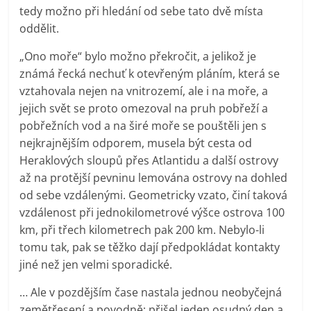
tedy možno při hledání od sebe tato dvě místa
oddělit.
„Ono moře“ bylo možno překročit, a jelikož je
známá řecká nechuť k otevřeným pláním, která se
vztahovala nejen na vnitrozemí, ale i na moře, a
jejich svět se proto omezoval na pruh pobřeží a
pobřežních vod a na širé moře se pouštěli jen s
nejkrajnějším odporem, musela být cesta od
Heraklových sloupů přes Atlantidu a další ostrovy
až na protější pevninu lemována ostrovy na dohled
od sebe vzdálenými. Geometricky vzato, činí taková
vzdálenost při jednokilometrové výšce ostrova 100
km, při třech kilometrech pak 200 km. Nebylo-li
tomu tak, pak se těžko dají předpokládat kontakty
jiné než jen velmi sporadické.
… Ale v pozdějším čase nastala jednou neobyčejná
zemětřesení a povodně; přišel jeden osudný den a