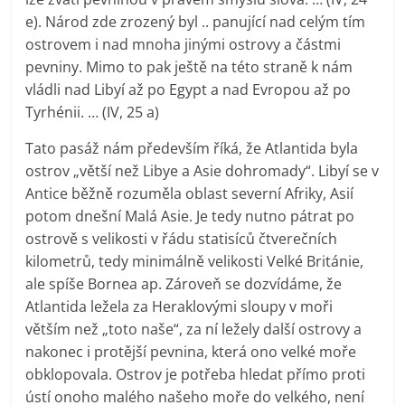
e). Národ zde zrozený byl .. panující nad celým tím
ostrovem i nad mnoha jinými ostrovy a částmi
pevniny. Mimo to pak ještě na této straně k nám
vládli nad Libyí až po Egypt a nad Evropou až po
Tyrhénii. … (IV, 25 a)
Tato pasáž nám především říká, že Atlantida byla
ostrov „větší než Libye a Asie dohromady“. Libyí se v
Antice běžně rozuměla oblast severní Afriky, Asií
potom dnešní Malá Asie. Je tedy nutno pátrat po
ostrově s velikosti v řádu statisíců čtverečních
kilometrů, tedy minimálně velikosti Velké Británie,
ale spíše Bornea ap. Zároveň se dozvídáme, že
Atlantida ležela za Heraklovými sloupy v moři
větším než „toto naše“, za ní ležely další ostrovy a
nakonec i protější pevnina, která ono velké moře
obklopovala. Ostrov je potřeba hledat přímo proti
ústí onoho malého našeho moře do velkého, není