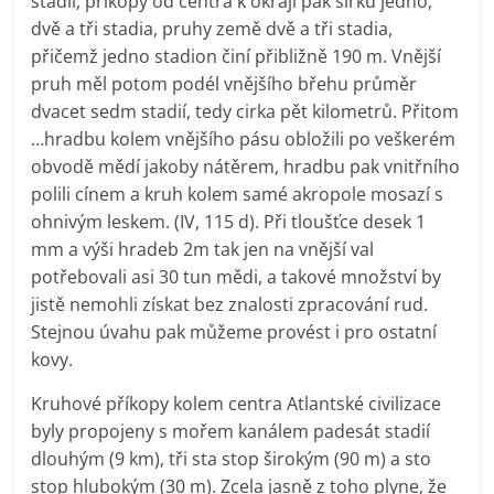
stadií, příkopy od centra k okraji pak šířku jedno,
dvě a tři stadia, pruhy země dvě a tři stadia,
přičemž jedno stadion činí přibližně 190 m. Vnější
pruh měl potom podél vnějšího břehu průměr
dvacet sedm stadií, tedy cirka pět kilometrů. Přitom
…hradbu kolem vnějšího pásu obložili po veškerém
obvodě mědí jakoby nátěrem, hradbu pak vnitřního
polili cínem a kruh kolem samé akropole mosazí s
ohnivým leskem. (IV, 115 d). Při tloušťce desek 1
mm a výši hradeb 2m tak jen na vnější val
potřebovali asi 30 tun mědi, a takové množství by
jistě nemohli získat bez znalosti zpracování rud.
Stejnou úvahu pak můžeme provést i pro ostatní
kovy.
Kruhové příkopy kolem centra Atlantské civilizace
byly propojeny s mořem kanálem padesát stadií
dlouhým (9 km), tři sta stop širokým (90 m) a sto
stop hlubokým (30 m). Zcela jasně z toho plyne, že