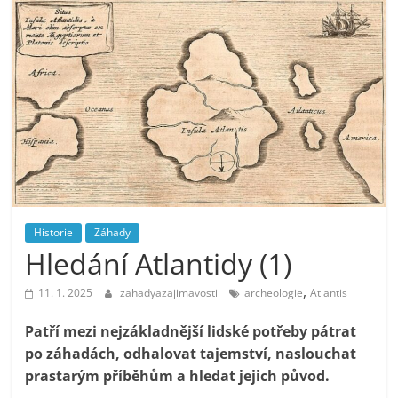
Historie
Záhady
Hledání Atlantidy (1)
,
11. 1. 2025
zahadyazajimavosti
archeologie
Atlantis
Patří mezi nejzákladnější lidské potřeby pátrat
po záhadách, odhalovat tajemství, naslouchat
prastarým příběhům a hledat jejich původ.