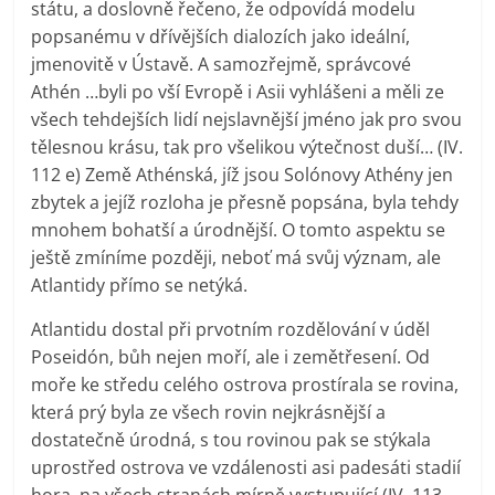
státu, a doslovně řečeno, že odpovídá modelu
popsanému v dřívějších dialozích jako ideální,
jmenovitě v Ústavě. A samozřejmě, správcové
Athén …byli po vší Evropě i Asii vyhlášeni a měli ze
všech tehdejších lidí nejslavnější jméno jak pro svou
tělesnou krásu, tak pro všelikou výtečnost duší… (IV.
112 e) Země Athénská, jíž jsou Solónovy Athény jen
zbytek a jejíž rozloha je přesně popsána, byla tehdy
mnohem bohatší a úrodnější. O tomto aspektu se
ještě zmíníme později, neboť má svůj význam, ale
Atlantidy přímo se netýká.
Atlantidu dostal při prvotním rozdělování v úděl
Poseidón, bůh nejen moří, ale i zemětřesení. Od
moře ke středu celého ostrova prostírala se rovina,
která prý byla ze všech rovin nejkrásnější a
dostatečně úrodná, s tou rovinou pak se stýkala
uprostřed ostrova ve vzdálenosti asi padesáti stadií
hora, na všech stranách mírně vystupující (IV, 113