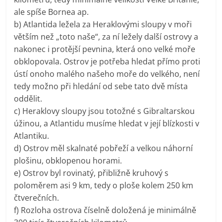
ale spíše Bornea ap.
b) Atlantida ležela za Heraklovými sloupy v moři
větším než „toto naše“, za ní ležely další ostrovy a
nakonec i protější pevnina, která ono velké moře
obklopovala. Ostrov je potřeba hledat přímo proti
ústí onoho malého našeho moře do velkého, není
tedy možno při hledání od sebe tato dvě místa
oddělit.
c) Heraklovy sloupy jsou totožné s Gibraltarskou
úžinou, a Atlantidu musíme hledat v její blízkosti v
Atlantiku.
d) Ostrov měl skalnaté pobřeží a velkou náhorní
plošinu, obklopenou horami.
e) Ostrov byl rovinatý, přibližně kruhový s
poloměrem asi 9 km, tedy o ploše kolem 250 km
čtverečních.
f) Rozloha ostrova číselně doložená je minimálně