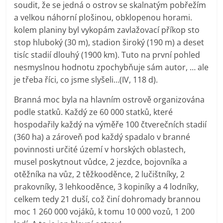
soudit, že se jedná o ostrov se skalnatým pobřežím
a velkou náhorní plošinou, obklopenou horami.
kolem planiny byl vykopám zavlažovací příkop sto
stop hluboký (30 m), stadion široký (190 m) a deset
tisíc stadií dlouhý (1900 km). Tuto na první pohled
nesmyslnou hodnotu zpochybňuje sám autor, … ale
je třeba říci, co jsme slyšeli…(IV, 118 d).
Branná moc byla na hlavním ostrově organizována
podle statků. Každý ze 60 000 statků, které
hospodařily každý na výměře 100 čtverečních stadií
(360 ha) a zároveň pod každý spadalo v branné
povinnosti určité území v horských oblastech,
musel poskytnout vůdce, 2 jezdce, bojovníka a
otěžníka na vůz, 2 těžkooděnce, 2 lučištníky, 2
prakovníky, 3 lehkooděnce, 3 kopiníky a 4 lodníky,
celkem tedy 21 duší, což činí dohromady brannou
moc 1 260 000 vojáků, k tomu 10 000 vozů, 1 200