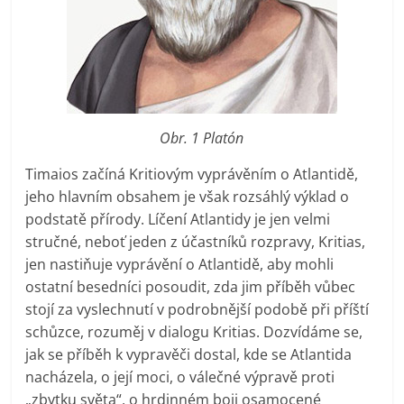
Obr. 1 Platón
Timaios začíná Kritiovým vyprávěním o Atlantidě,
jeho hlavním obsahem je však rozsáhlý výklad o
podstatě přírody. Líčení Atlantidy je jen velmi
stručné, neboť jeden z účastníků rozpravy, Kritias,
jen nastiňuje vyprávění o Atlantidě, aby mohli
ostatní besedníci posoudit, zda jim příběh vůbec
stojí za vyslechnutí v podrobnější podobě při příští
schůzce, rozuměj v dialogu Kritias. Dozvídáme se,
jak se příběh k vypravěči dostal, kde se Atlantida
nacházela, o její moci, o válečné výpravě proti
„zbytku světa“, o hrdinném boji osamocené