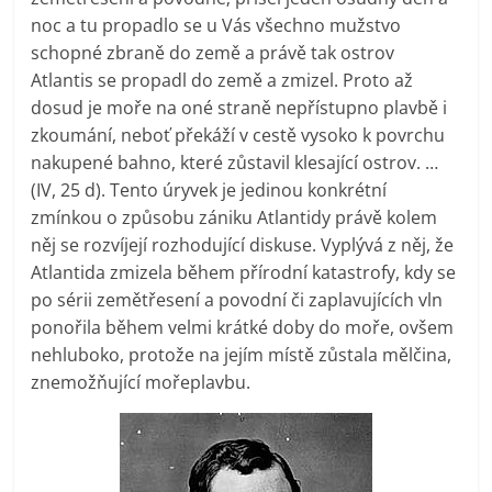
noc a tu propadlo se u Vás všechno mužstvo
schopné zbraně do země a právě tak ostrov
Atlantis se propadl do země a zmizel. Proto až
dosud je moře na oné straně nepřístupno plavbě i
zkoumání, neboť překáží v cestě vysoko k povrchu
nakupené bahno, které zůstavil klesající ostrov. …
(IV, 25 d). Tento úryvek je jedinou konkrétní
zmínkou o způsobu zániku Atlantidy právě kolem
něj se rozvíjejí rozhodující diskuse. Vyplývá z něj, že
Atlantida zmizela během přírodní katastrofy, kdy se
po sérii zemětřesení a povodní či zaplavujících vln
ponořila během velmi krátké doby do moře, ovšem
nehluboko, protože na jejím místě zůstala mělčina,
znemožňující mořeplavbu.