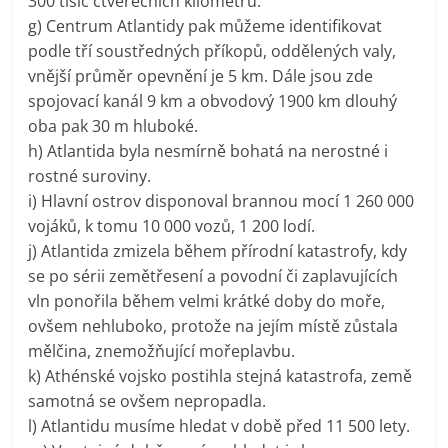
300 tisíc čtverečních kilometrů.
g) Centrum Atlantidy pak můžeme identifikovat
podle tří soustředných příkopů, oddělených valy,
vnější průměr opevnění je 5 km. Dále jsou zde
spojovací kanál 9 km a obvodový 1900 km dlouhý
oba pak 30 m hluboké.
h) Atlantida byla nesmírně bohatá na nerostné i
rostné suroviny.
i) Hlavní ostrov disponoval brannou mocí 1 260 000
vojáků, k tomu 10 000 vozů, 1 200 lodí.
j) Atlantida zmizela během přírodní katastrofy, kdy
se po sérii zemětřesení a povodní či zaplavujících
vln ponořila během velmi krátké doby do moře,
ovšem nehluboko, protože na jejím místě zůstala
mělčina, znemožňující mořeplavbu.
k) Athénské vojsko postihla stejná katastrofa, země
samotná se ovšem nepropadla.
l) Atlantidu musíme hledat v době před 11 500 lety.