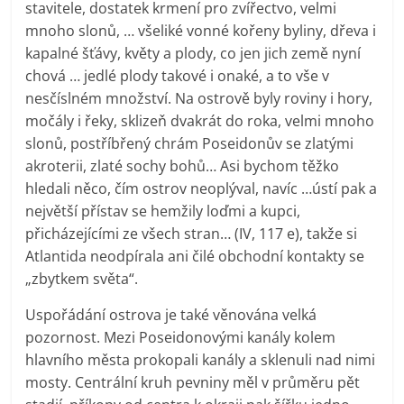
stavitele, dostatek krmení pro zvířectvo, velmi
mnoho slonů, … všeliké vonné kořeny byliny, dřeva i
kapalné šťávy, květy a plody, co jen jich země nyní
chová … jedlé plody takové i onaké, a to vše v
nesčíslném množství. Na ostrově byly roviny i hory,
močály i řeky, sklizeň dvakrát do roka, velmi mnoho
slonů, postříbřený chrám Poseidonův se zlatými
akroterii, zlaté sochy bohů… Asi bychom těžko
hledali něco, čím ostrov neoplýval, navíc …ústí pak a
největší přístav se hemžily loďmi a kupci,
přicházejícími ze všech stran… (IV, 117 e), takže si
Atlantida neodpírala ani čilé obchodní kontakty se
„zbytkem světa“.
Uspořádání ostrova je také věnována velká
pozornost. Mezi Poseidonovými kanály kolem
hlavního města prokopali kanály a sklenuli nad nimi
mosty. Centrální kruh pevniny měl v průměru pět