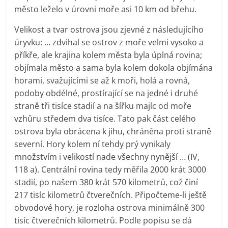
město leželo v úrovni moře asi 10 km od břehu.
Velikost a tvar ostrova jsou zjevné z následujícího
úryvku: … zdvihal se ostrov z moře velmi vysoko a
příkře, ale krajina kolem města byla úplná rovina;
objímala město a sama byla kolem dokola objímána
horami, svažujícími se až k moři, holá a rovná,
podoby obdélné, prostírající se na jedné i druhé
straně tři tisíce stadií a na šířku majíc od moře
vzhůru středem dva tisíce. Tato pak část celého
ostrova byla obrácena k jihu, chráněna proti straně
severní. Hory kolem ní tehdy prý vynikaly
množstvím i velikostí nade všechny nynější … (IV,
118 a). Centrální rovina tedy měřila 2000 krát 3000
stadií, po našem 380 krát 570 kilometrů, což činí
217 tisíc kilometrů čtverečních. Připočteme-li ještě
obvodové hory, je rozloha ostrova minimálně 300
tisíc čtverečních kilometrů. Podle popisu se dá