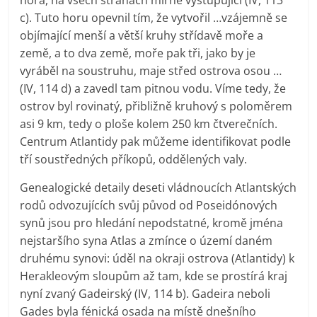
c). Tuto horu opevnil tím, že vytvořil …vzájemně se
objímající menší a větší kruhy střídavě moře a
země, a to dva země, moře pak tři, jako by je
vyráběl na soustruhu, maje střed ostrova osou …
(IV, 114 d) a zavedl tam pitnou vodu. Víme tedy, že
ostrov byl rovinatý, přibližně kruhový s poloměrem
asi 9 km, tedy o ploše kolem 250 km čtverečních.
Centrum Atlantidy pak můžeme identifikovat podle
tří soustředných příkopů, oddělených valy.
Genealogické detaily deseti vládnoucích Atlantských
rodů odvozujících svůj původ od Poseidónových
synů jsou pro hledání nepodstatné, kromě jména
nejstaršího syna Atlas a zmínce o území daném
druhému synovi: úděl na okraji ostrova (Atlantidy) k
Herakleovým sloupům až tam, kde se prostírá kraj
nyní zvaný Gadeirský (IV, 114 b). Gadeira neboli
Gades byla fénická osada na místě dnešního