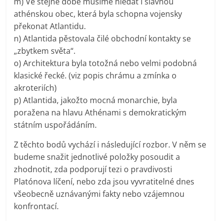
m) Ve stejné době musíme hledat i slavnou
athénskou obec, která byla schopna vojensky
překonat Atlantidu.
n) Atlantida pěstovala čilé obchodní kontakty se
„zbytkem světa“.
o) Architektura byla totožná nebo velmi podobná
klasické řecké. (viz popis chrámu a zmínka o
akroteriích)
p) Atlantida, jakožto mocná monarchie, byla
poražena na hlavu Athénami s demokratickým
státním uspořádáním.
Z těchto bodů vychází i následující rozbor. V něm se
budeme snažit jednotlivé položky posoudit a
zhodnotit, zda podporují tezi o pravdivosti
Platónova líčení, nebo zda jsou vyvratitelné dnes
všeobecně uznávanými fakty nebo vzájemnou
konfrontací.