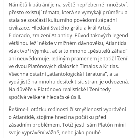
Námětů k pátrání je na světě nepřeberné množství,
přesto existují témata, která se vymykají průměru a
stala se součástí kulturního povědomí západní
civilizace. Hledání Svatého grálu a král Artuš,
Eldorado, zmizení Atlantidy. Původ takových legend
většinou leží někde v mlžném dávnověku, Atlantida
však tvoří výjimku, ač si to mnoho „pěstitelů záhad“
ani neuvědomuje. Jediným pramenem je totiž líčení
ve dvou Platónových dialozích Timaios a Kritias.
Všechna ostatní „atlantologická literatura“, a ta
vydá jistě na mnoho desítek tisíc stran, je odvozená.
Na důvěře v Platónovo realistické líčení tedy
spočívá veškeré hledačské úsilí.
Řešíme-li otázku reálnosti čí smyšlenosti vyprávění
o Atlantidě, stojíme hned na počátku před
zásadním problémem. Totiž jestli sám Platón mínil
svoje vyprávění vážně, nebo jako pouhé