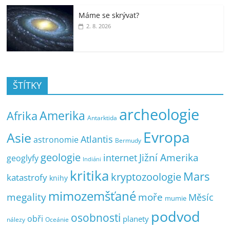
Máme se skrývat?
2. 8. 2026
ŠTÍTKY
archeologie
Amerika
Afrika
Antarktida
Evropa
Asie
Atlantis
astronomie
Bermudy
geologie
Jižní Amerika
internet
geoglyfy
Indiáni
kritika
Mars
kryptozoologie
katastrofy
knihy
mimozemšťané
megality
moře
Měsíc
mumie
podvod
osobnosti
obři
planety
nálezy
Oceánie