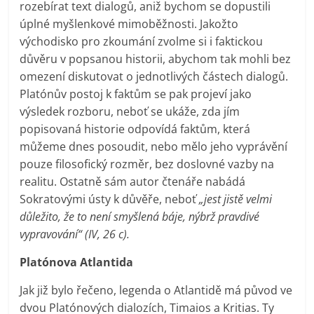
rozebírat text dialogů, aniž bychom se dopustili
úplné myšlenkové mimoběžnosti. Jakožto
východisko pro zkoumání zvolme si i faktickou
důvěru v popsanou historii, abychom tak mohli bez
omezení diskutovat o jednotlivých částech dialogů.
Platónův postoj k faktům se pak projeví jako
výsledek rozboru, neboť se ukáže, zda jím
popisovaná historie odpovídá faktům, která
můžeme dnes posoudit, nebo mělo jeho vyprávění
pouze filosofický rozměr, bez doslovné vazby na
realitu. Ostatně sám autor čtenáře nabádá
Sokratovými ústy k důvěře, neboť
„jest jistě velmi
důležito, že to není smyšlená báje, nýbrž pravdivé
vypravování“ (IV, 26 c).
Platónova Atlantida
Jak již bylo řečeno, legenda o Atlantidě má původ ve
dvou Platónových dialozích, Timaios a Kritias. Ty