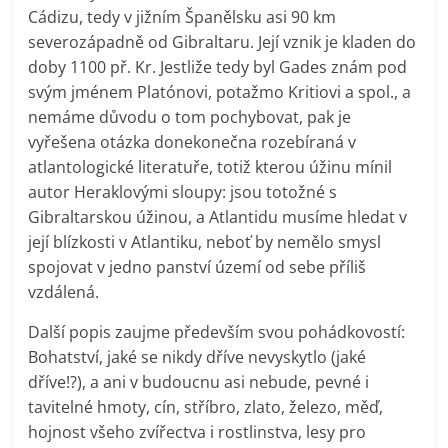
Cádizu, tedy v jižním Španělsku asi 90 km
severozápadně od Gibraltaru. Její vznik je kladen do
doby 1100 př. Kr. Jestliže tedy byl Gades znám pod
svým jménem Platónovi, potažmo Kritiovi a spol., a
nemáme důvodu o tom pochybovat, pak je
vyřešena otázka donekonečna rozebíraná v
atlantologické literatuře, totiž kterou úžinu mínil
autor Heraklovými sloupy: jsou totožné s
Gibraltarskou úžinou, a Atlantidu musíme hledat v
její blízkosti v Atlantiku, neboť by nemělo smysl
spojovat v jedno panství území od sebe příliš
vzdálená.
Další popis zaujme především svou pohádkovostí:
Bohatství, jaké se nikdy dříve nevyskytlo (jaké
dříve!?), a ani v budoucnu asi nebude, pevné i
tavitelné hmoty, cín, stříbro, zlato, železo, měď,
hojnost všeho zvířectva i rostlinstva, lesy pro