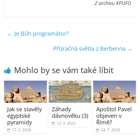
Z archivu KPUFO
←
Je Bůh programátor?
Přízračná světla z Berbenna
→
Mohlo by se vám také líbit
Jak se stavěly
Záhady
Apoštol Pavel
egyptské
dávnověku (3)
objeven v
pyramidy
Římě?
13. 3. 2023
17. 3. 2024
24. 7. 2023