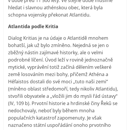
v době před 11 500 lety. Ve stejné době musíme
hledat i slavnou athénskou obec, která byla
schopna vojensky překonat Atlantidu.
Atlantida podle Kritia
Dialog Kritias je na údaje o Atlantidě mnohem
bohatší, jak už bylo zmíněno. Nejedná se jen o
zběžný nástin zajímavé historky, ale o velmi
podrobné líčení. Úvod leží v rovině jednoznačně
mytické, vyprávění totiž začíná dělením veškeré
země losováním mezi bohy, přičemž Athéna a
Héfaistos dostali do své moci „tuto naši zemi“
(míněno oblast středomoří, tedy nikoliv Atlantidu),
stvořili obyvatele a „vložili jim do mysli řád ústavy“
(IV, 109 b). Prvotní historie a hrdinské činy Řeků se
nedochovaly, neboť byly během mnoha
populačních katastrof zapomenuty. Je však
naznačeno státní uspořádání onoho prvotního