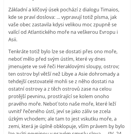
Základní a klíčový úsek pochází z dialogu Timaios,
kde se praví doslova: … vypravují totiž písma, jak
vaše obec zastavila kdysi velikou moc zpupně se
valící od Atlantického moře na veškerou Evropu i
Asii.
Tenkráte totiž bylo lze se dostati přes ono moře,
neboť mělo před svým ústím, které vy dnes
jmenujete ve své řeči Heraklovými sloupy, ostrov;
ten ostrov byl větší než Libye a Asie dohromady a
tehdejší cestovatelé mohli se z něho dostati na
ostatní ostrovy a z těch ostrovů zase na celou
protější pevninu, prostírající se kolem onoho
pravého moře. Neboť toto naše moře, které leží
uvnitř řečeného ústí, jeví se jako záliv se zcela
úzkým vchodem; ale tam to jest vskutku moře, a
zemi, která je úplně obklopuje, vším právem by bylo
lze zváti pevninou v pravém smyslu slova. … (IV, 24