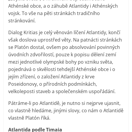
Athénské obce, a o záhubě Atlantidy i Athénských
vojsk. To vše na pěti stránkách tradičního
stránkování.
Dialog Kritias je celý věnován líčení Atlantidy, končí
však doslova uprostřed věty. Na patnácti stránkách
se Platón dostal, ovšem po absolvování povinných
úvodních zdvořilostí, pouze k popisu dělení zemí
mezi jednotlivé olympské bohy po vzniku světa,
pojednává o skvělosti tehdejší Athénské obce i o
jejím zřízení, o založení Atlantidy z krve
Poseidonovy, o přírodních podmínkách,
velkoleposti staveb a společenském uspořádání.
Pátráme-li po Atlantidě, je nutno si nejprve ujasnit,
co vlastně hledáme, jinými slovy, co nám o Atlantidě
vlastně Platón říká.
Atlantida podle Timaia