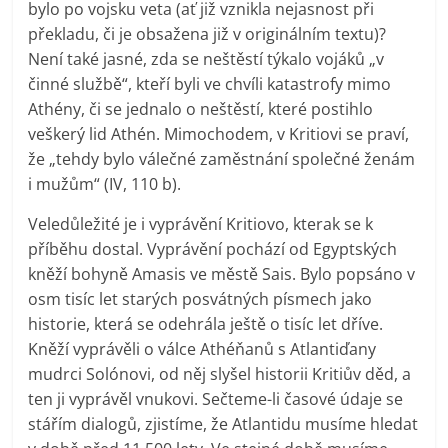
bylo po vojsku veta (ať již vznikla nejasnost při
překladu, či je obsažena již v originálním textu)?
Není také jasné, zda se neštěstí týkalo vojáků „v
činné službě“, kteří byli ve chvíli katastrofy mimo
Athény, či se jednalo o neštěstí, které postihlo
veškerý lid Athén. Mimochodem, v Kritiovi se praví,
že „tehdy bylo válečné zaměstnání společné ženám
i mužům“ (IV, 110 b).
Veledůležité je i vyprávění Kritiovo, kterak se k
příběhu dostal. Vyprávění pochází od Egyptských
kněží bohyně Amasis ve městě Sais. Bylo popsáno v
osm tisíc let starých posvátných písmech jako
historie, která se odehrála ještě o tisíc let dříve.
Kněží vyprávěli o válce Athéňanů s Atlantiďany
mudrci Solónovi, od něj slyšel historii Kritiův děd, a
ten ji vyprávěl vnukovi. Sečteme-li časové údaje se
stářím dialogů, zjistíme, že Atlantidu musíme hledat