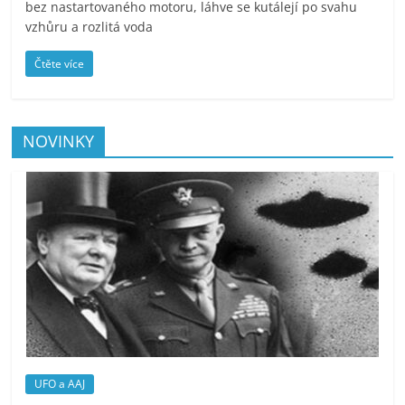
bez nastartovaného motoru, láhve se kutálejí po svahu
vzhůru a rozlitá voda
Čtěte více
NOVINKY
UFO a AAJ