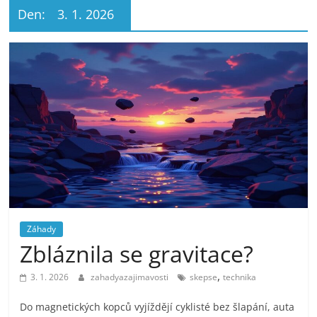
Den:
3. 1. 2026
Záhady
Zbláznila se gravitace?
,
3. 1. 2026
zahadyazajimavosti
skepse
technika
Do magnetických kopců vyjíždějí cyklisté bez šlapání, auta