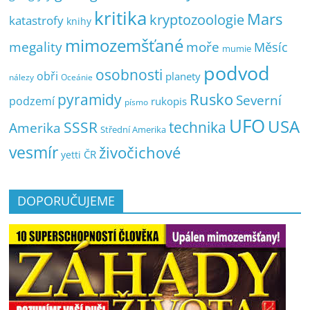
kritika
Mars
kryptozoologie
katastrofy
knihy
mimozemšťané
megality
moře
Měsíc
mumie
podvod
osobnosti
obři
planety
nálezy
Oceánie
pyramidy
Rusko
Severní
podzemí
rukopis
písmo
UFO
USA
SSSR
technika
Amerika
Střední Amerika
vesmír
živočichové
ČR
yetti
DOPORUČUJEME