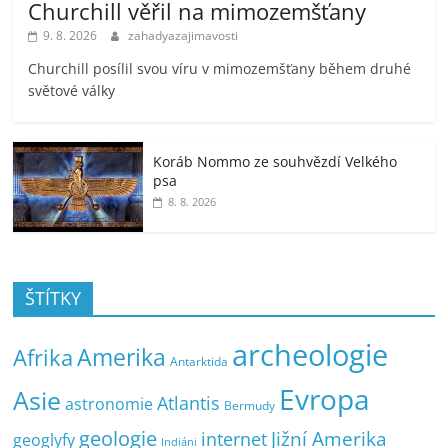
Churchill věřil na mimozemšťany
9. 8. 2026
zahadyazajimavosti
Churchill posílil svou víru v mimozemšťany během druhé
světové války
Koráb Nommo ze souhvězdí Velkého
psa
8. 8. 2026
ŠTÍTKY
archeologie
Amerika
Afrika
Antarktida
Evropa
Asie
Atlantis
astronomie
Bermudy
geologie
Jižní Amerika
internet
geoglyfy
Indiáni