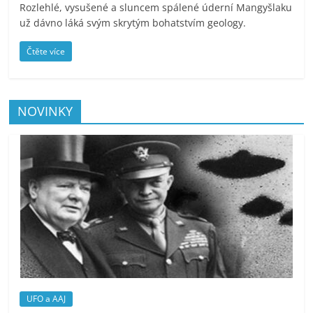
Rozlehlé, vysušené a sluncem spálené úderní Mangyšlaku
už dávno láká svým skrytým bohatstvím geology.
Čtěte více
NOVINKY
UFO a AAJ