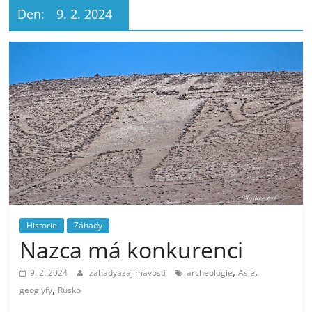
Den:
9. 2. 2024
Historie
Záhady
Nazca má konkurenci
,
,
9. 2. 2024
zahadyazajimavosti
archeologie
Asie
,
geoglyfy
Rusko