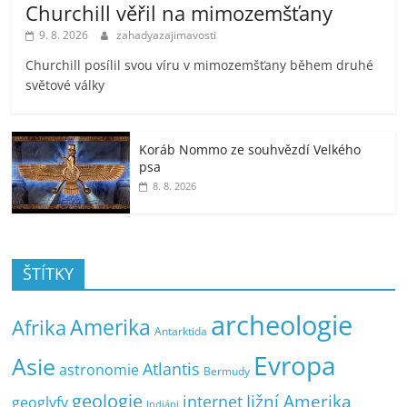
Churchill věřil na mimozemšťany
9. 8. 2026
zahadyazajimavosti
Churchill posílil svou víru v mimozemšťany během druhé
světové války
Koráb Nommo ze souhvězdí Velkého
psa
8. 8. 2026
ŠTÍTKY
archeologie
Amerika
Afrika
Antarktida
Evropa
Asie
Atlantis
astronomie
Bermudy
geologie
Jižní Amerika
internet
geoglyfy
Indiáni