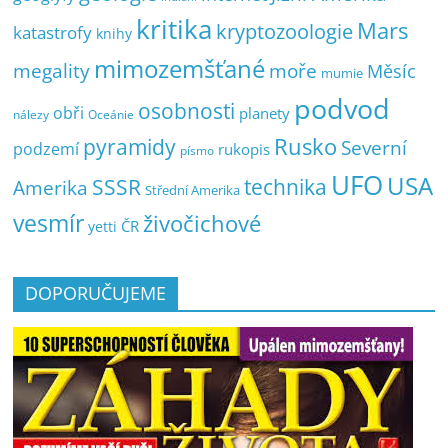
kritika
Mars
kryptozoologie
katastrofy
knihy
mimozemšťané
megality
moře
Měsíc
mumie
podvod
osobnosti
obři
planety
nálezy
Oceánie
pyramidy
Rusko
Severní
podzemí
rukopis
písmo
UFO
USA
SSSR
technika
Amerika
Střední Amerika
vesmír
živočichové
ČR
yetti
DOPORUČUJEME